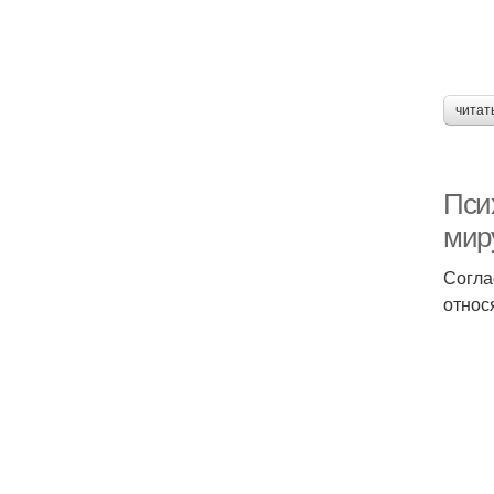
читат
Пси
мир
Согла
относ