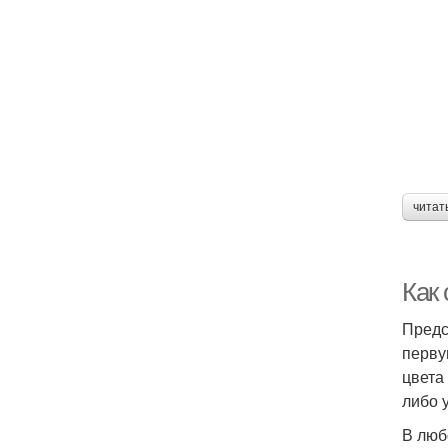
читат
Как
Предс
перву
цвета
либо 
В люб