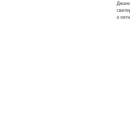
Джани
свитер
о пятн