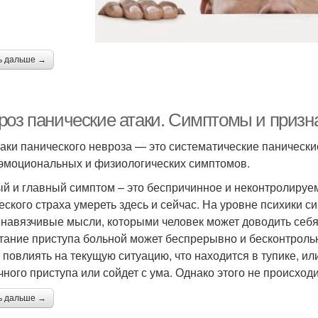
ь дальше →
роз панические атаки. Симптомы и призна
аки панического невроза — это систематические панически
эмоциональных и физиологических симптомов.
й и главный симптом – это беспричинное и неконтролируем
еского страха умереть здесь и сейчас. На уровне психики 
 навязчивые мысли, которыми человек может доводить себя
тание приступа больной может беспрерывно и бесконтрольно
 повлиять на текущую ситуацию, что находится в тупике, или
чного приступа или сойдет с ума. Однако этого не происход
ь дальше →