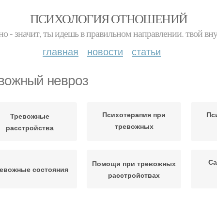
ПСИХОЛОГИЯ ОТНОШЕНИЙ
но - значит, ты идешь в правильном направлении. твой вн
главная
новости
статьи
вожный невроз
Психотерапия при
Пс
Тревожные
тревожных
расстройства
расстройствах
р
Са
Помощи при тревожных
евожные состояния
расстройствах
Панический невроз
Запущенный невроз