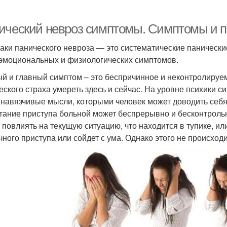
ический невроз симптомы. Симптомы и пр
аки панического невроза — это систематические панически
эмоциональных и физиологических симптомов.
й и главный симптом – это беспричинное и неконтролируем
еского страха умереть здесь и сейчас. На уровне психики 
 навязчивые мысли, которыми человек может доводить себя
тание приступа больной может беспрерывно и бесконтрольно
 повлиять на текущую ситуацию, что находится в тупике, или
чного приступа или сойдет с ума. Однако этого не происход