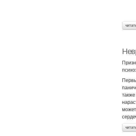
читат
Нев
Призн
психо
Первы
панич
также
нарас
может
серде
читат