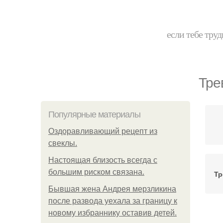
если тебе труд
Тре
Популярные материалы
Оздоравливающий рецепт из
свеклы.
Hacтоящая близость всегда с
большим риском связана.
Тр
Бывшая жена Андрея мерзликина
после развода уехала за границу к
новому избраннику оставив детей.