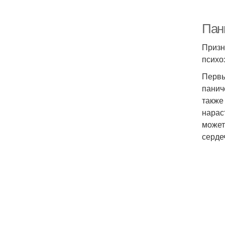
Пан
Призн
психо
Первы
панич
также
нарас
может
серде