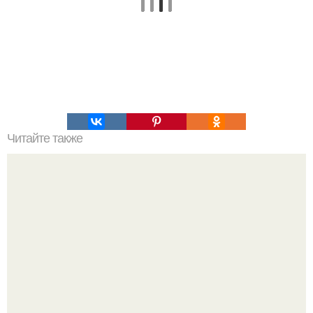
Читайте также
Игры для пар влюбленных. ИГРА НА УЛУЧШЕНИЕ
ОТНОШЕНИЙ С ЛЮБИМЫМ