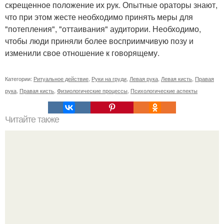
скрещенное положение их рук. Опытные ораторы знают,
что при этом жесте необходимо принять меры для
"потепления", "оттаивания" аудитории. Необходимо,
чтобы люди приняли более восприимчивую позу и
изменили свое отношение к говорящему.
Категории:
Ритуальное действие
,
Руки на груди
,
Левая рука
,
Левая кисть
,
Правая
рука
,
Правая кисть
,
Физиологические процессы
,
Психологические аспекты
Читайте также
Игры для влюбленных пар дома.