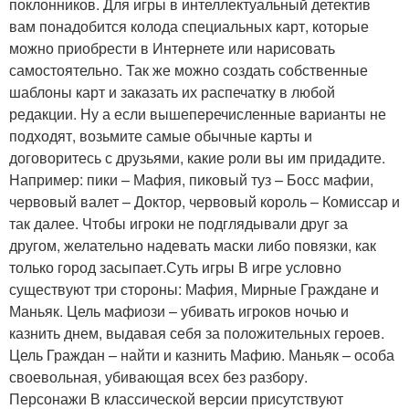
поклонников. Для игры в интеллектуальный детектив
вам понадобится колода специальных карт, которые
можно приобрести в Интернете или нарисовать
самостоятельно. Так же можно создать собственные
шаблоны карт и заказать их распечатку в любой
редакции. Ну а если вышеперечисленные варианты не
подходят, возьмите самые обычные карты и
договоритесь с друзьями, какие роли вы им придадите.
Например: пики – Мафия, пиковый туз – Босс мафии,
червовый валет – Доктор, червовый король – Комиссар и
так далее. Чтобы игроки не подглядывали друг за
другом, желательно надевать маски либо повязки, как
только город засыпает.Суть игры В игре условно
существуют три стороны: Мафия, Мирные Граждане и
Маньяк. Цель мафиози – убивать игроков ночью и
казнить днем, выдавая себя за положительных героев.
Цель Граждан – найти и казнить Мафию. Маньяк – особа
своевольная, убивающая всех без разбору.
Персонажи В классической версии присутствуют