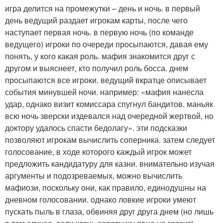
игра делится на промежутки – день и ночь. в первый
день ведущий раздает игрокам карты, после чего
наступает первая ночь. в первую ночь (по команде
ведущего) игроки по очереди просыпаются, давая ему
понять, у кого какая роль. мафия знакомится друг с
другом и выяснеет, кто получил роль босса. днем
просыпаются все игроки. ведущий вкратце описывает
события минувшей ночи. например: «мафия нанесла
удар, однако визит комиссара спугнул бандитов. маньяк
всю ночь зверски издевался над очередной жертвой, но
доктору удалось спасти бедолагу». эти подсказки
позволяют игрокам вычислить соперника. затем следует
голосование, в ходе которого каждый игрок может
предложить кандидатуру для казни. внимательно изучая
аргументы и подозреваемых, можно вычислить
мафиози, поскольку они, как правило, единодушны на
дневном голосовании. однако ловкие игроки умеют
пускать пыль в глаза, обвиняя друг друга днем (но лишь