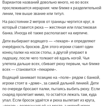
Вариантов названий довольно много, но во всех
прослеживается иерархия: чем ближе к разделительной
линии, тем выше звание или титул.
На расстоянии 2 метров от границы чертится круг, в
который ставится рюха — жестяная или пластиковая
банка. Иногда её также располагают на кирпиче.
Дети выбирают водящего — «пекаря» и определяют
очерёдность бросков. Для этого игроки ставят один
конец палки на носок стопы, а другой упирают в
ладошку, после чего толкают её вдаль ногой. Чья
улетела дальше всех, сбивает рюху первым, чья ближе
всех — становится «пекарем».
Водящий занимает позицию на «поле» рядом с банкой,
игроки стоят в «доме», за самой дальней линией. Дети
по очереди бросают палки, пытаясь выбить рюху. Если
снаряд пролетает мимо, то остаётся лежать там, куда
упал. Если бросок удаётся и рюха вылетает из круга,
«пекарь» возвращает её на место, а меткий игрок