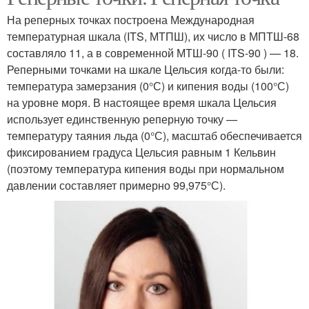
На реперных точках построена Международная
температурная шкала (ITS, МТПШ), их число в МПТШ-68
составляло 11, а в современной МТШ-90 ( ITS-90 ) — 18.
Реперными точками на шкале Цельсия когда-то были:
температура замерзания (0°С) и кипения воды (100°С)
на уровне моря. В настоящее время шкала Цельсия
использует единственную реперную точку —
температуру таяния льда (0°С), масштаб обеспечивается
фиксированием градуса Цельсия равным 1 Кельвин
(поэтому температура кипения воды при нормальном
давлении составляет примерно 99,975°С).