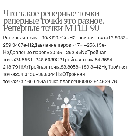
Что такое реперные точки
реперные точки это разное.
Реперные точки МТШ-90
Реперная точкаT90/Kt90/°Ce-H2Тройная точка13.8033–
259.3467e-H2Давление паров≈17≈ –256.15e-
H2Давление паров≈20.3≈ –252.85NeТройная
точка24.5561–248.5939O2Тройная точка54.3584–
218.7916ArТройная точка83.8058–189.3442HgТройная
точка234.3156–38.8344H2OТройная
точка273.160.01GaТочка плавления302.914629.76