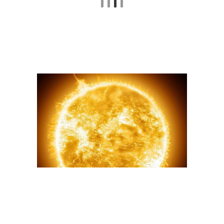
Точки на плате
Точки в продажах
Точка для шкалы
Реперные станции
Точки в психологии
Точка в решении
Точки в маркетинге
Точки в менеджменте