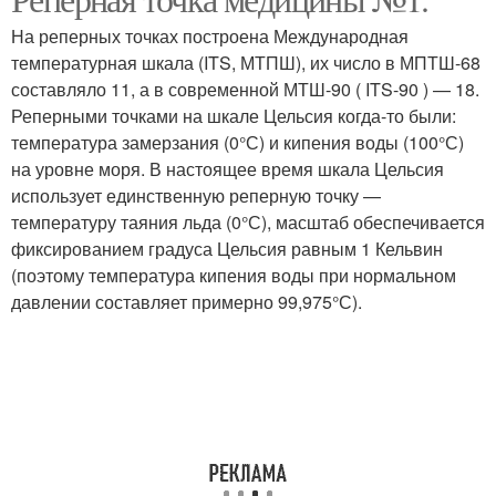
Точка в трейдинге
Точки в бизнесе
На реперных точках построена Международная
температурная шкала (ITS, МТПШ), их число в МПТШ-68
составляло 11, а в современной МТШ-90 ( ITS-90 ) — 18.
Реперными точками на шкале Цельсия когда-то были:
Точка в бизнесе
Точка в авиации
температура замерзания (0°С) и кипения воды (100°С)
на уровне моря. В настоящее время шкала Цельсия
использует единственную реперную точку —
температуру таяния льда (0°С), масштаб обеспечивается
Точка в переносном
Точка в строительстве
фиксированием градуса Цельсия равным 1 Кельвин
смысле
(поэтому температура кипения воды при нормальном
давлении составляет примерно 99,975°С).
Точки в политике
Точки на карте
Точки в образовании
Точки в строительстве