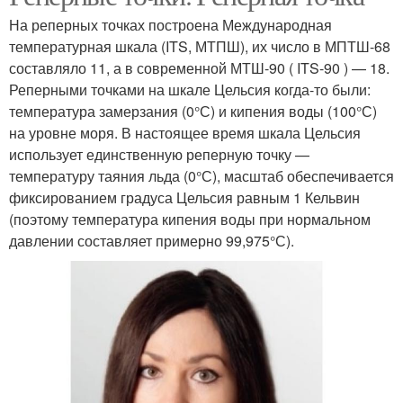
На реперных точках построена Международная
температурная шкала (ITS, МТПШ), их число в МПТШ-68
составляло 11, а в современной МТШ-90 ( ITS-90 ) — 18.
Реперными точками на шкале Цельсия когда-то были:
температура замерзания (0°С) и кипения воды (100°С)
на уровне моря. В настоящее время шкала Цельсия
использует единственную реперную точку —
температуру таяния льда (0°С), масштаб обеспечивается
фиксированием градуса Цельсия равным 1 Кельвин
(поэтому температура кипения воды при нормальном
давлении составляет примерно 99,975°С).