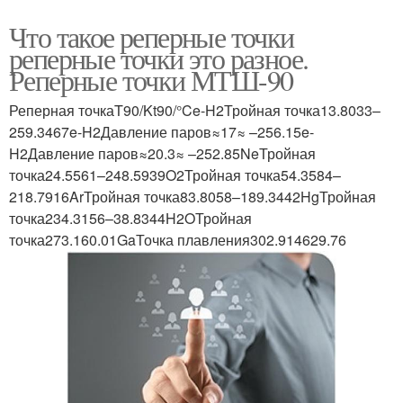
Что такое реперные точки
реперные точки это разное.
Реперные точки МТШ-90
Реперная точкаT90/Kt90/°Ce-H2Тройная точка13.8033–
259.3467e-H2Давление паров≈17≈ –256.15e-
H2Давление паров≈20.3≈ –252.85NeТройная
точка24.5561–248.5939O2Тройная точка54.3584–
218.7916ArТройная точка83.8058–189.3442HgТройная
точка234.3156–38.8344H2OТройная
точка273.160.01GaТочка плавления302.914629.76