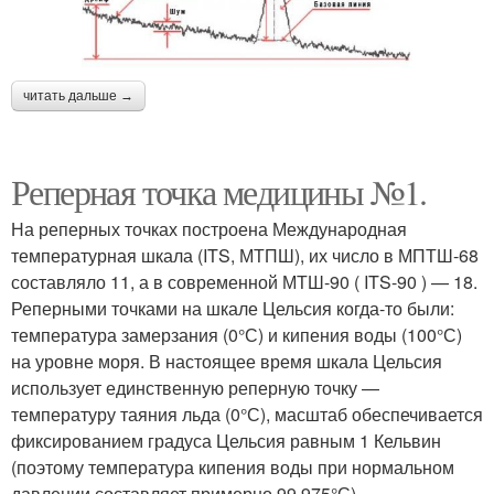
читать дальше →
Реперная точка медицины №1.
На реперных точках построена Международная
температурная шкала (ITS, МТПШ), их число в МПТШ-68
составляло 11, а в современной МТШ-90 ( ITS-90 ) — 18.
Реперными точками на шкале Цельсия когда-то были:
температура замерзания (0°С) и кипения воды (100°С)
на уровне моря. В настоящее время шкала Цельсия
использует единственную реперную точку —
температуру таяния льда (0°С), масштаб обеспечивается
фиксированием градуса Цельсия равным 1 Кельвин
(поэтому температура кипения воды при нормальном
давлении составляет примерно 99,975°С).