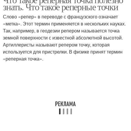
Точки в бизнесе
Точка в бизнесе
знать. Что такое реперные точки
Слово «репер» в переводе с французского означает
«метка». Этот термин применяется в нескольких науках.
Так, например, в геодезии репером называется точка
Точка в авиации
земной поверхности с известной абсолютной высотой.
Артиллеристы называют репером точку, которая
используется для пристрелки. В физике принят термин
«реперная точка».