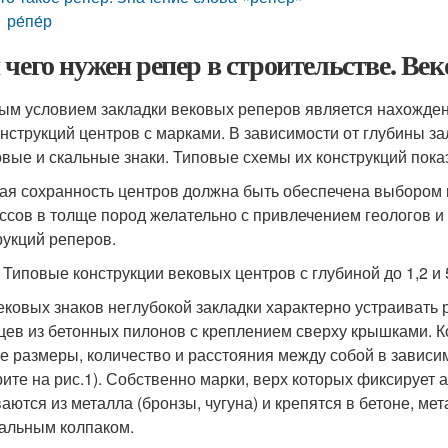
ре́пе́р
 чего нужен репер в строительстве. Ве
ым условием закладки вековых реперов является нахождени
онструкций центров с марками. В зависимости от глубины з
овые и скальные знаки. Типовые схемы их конструкций показ
ая сохранность центров должна быть обеспечена выбором м
ссов в толще пород желательно с привлечением геологов 
рукций реперов.
. Типовые конструкции вековых центров с глубиной до 1,2 и 5
ековых знаков неглубокой закладки характерно устраивать 
цев из бетонных пилонов с креплением сверху крышками. К
е размеры, количество и расстояния между собой в зависи
рите на рис.1). Собственно марки, верх которых фиксирует
аются из металла (бронзы, чугуна) и крепятся в бетоне, ме
альным колпаком.