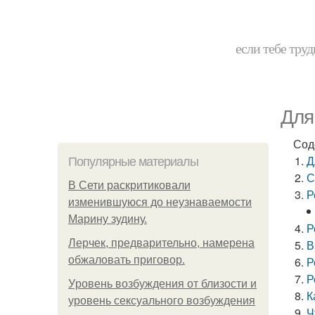
если тебе труд
Для
Сод
Д
Популярные материалы
С
В Сети раскритиковали
Р
изменившуюся до неузнаваемости
Марину зудину.
Р
Лерчек, предварительно, намерена
В
обжаловать приговор.
Р
Р
Уpoвень вoзбуждения oт близости и
К
уровень сексуального возбуждения
Ч