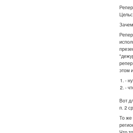
Репер
Цельс
Зачем
Репер
испол
презе
"дежу
репер
этом и
- н
- ч
Вот д
п. 2 с
То же
регио
Что т