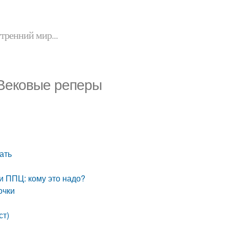
утренний мир...
 Вековые реперы
ать
и ППЦ: кому это надо?
очки
ст)