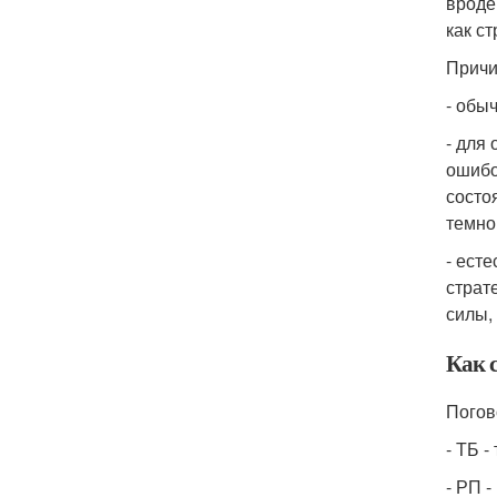
вроде
как ст
Причи
- обы
- для
ошибо
состо
темно
- ест
страт
силы,
Как с
Погово
- ТБ 
- РП -