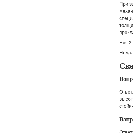
При з
механ
специ
толщи
прокл
Рис.2
Недал
Свя
Вопро
Ответ
высот
стойк
Вопро
Ответ