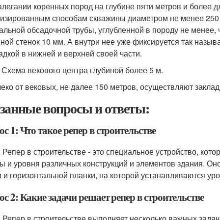
алегании коренных пород на глубине пяти метров и более 
изированным способам скважины диаметром не менее 250 мм
альной обсадочной трубы, углубленной в породу не менее, 
ной стенок 10 мм. А внутри нее уже фиксируется так назыв
адкой в нижней и верхней своей части.
. Схема векового центра глубиной более 5 м.
еко от вековых, не далее 150 метров, осуществляют закла
занные вопросы и ответы:
с 1: Что такое репер в строительстве
: Репер в строительстве - это специальное устройство, кот
ы и уровня различных конструкций и элементов здания. Оно
и и горизонтальной планки, на которой устанавливаются ур
с 2: Какие задачи решает репер в строительстве
: Репер в строительстве выполняет несколько важных задач