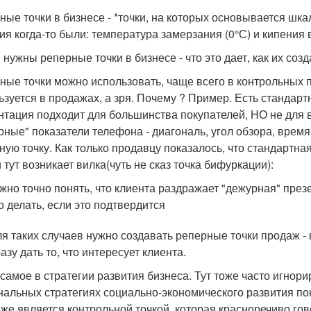
ные точки в бизнесе - *точки, на которых основывается шк
ия когда-то были: температура замерзания (0°С) и кипения 
 нужны реперные точки в бизнесе - что это дает, как их соз
ные точки можно использовать, чаще всего в контрольных п
ьзуется в продажах, а зря. Почему ? Пример. Есть стандар
нтация подходит для большинства покупателей, НО не для 
рные" показатели телефона - диагональ, угол обзора, время 
ную точку. Как только продавцу показалось, что стандартна
 тут возникает вилка(чуть не сказ точка бифуркации):
ужно точно понять, что клиента раздражает "дежурная" през
то делать, если это подтвердится
ля таких случаев нужно создавать реперные точки продаж - в
разу дать то, что интересует клиента.
 самое в стратегии развития бизнеса. Тут тоже часто игнор
нальных стратегиях социально-экономического развития пон
оже является контрольной точкой, которая красноречиво гово