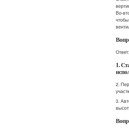
верти
Во-вт
чтобы
венти
Вопро
Ответ
1. С
испо
2. Пе
участ
3. Ав
высот
Вопр