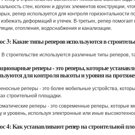
кальность стен, колонн и других элементов конструкции, что
орых, репер используется для контроля горизонтальности по
 избежать деформаций и утечек. В-третьих, репер помогает
ляции, отопления, водоснабжения и канализации.
с 3: Какие типы реперов используются в строитель
: В строительстве используются различные типы реперов, та
тационарные реперы - это реперы, которые устанавл
льзуются для контроля высоты и уровня на протяжен
реносные реперы - это более мобильные устройства, котор
ках строительной площадки.
томатические реперы - это современные реперы, которые м
у и уровень, используя электронные или иные высокотехно
ос 4: Как устанавливают репер на строительной пл