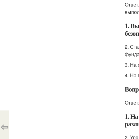
Ответ
выпол
1. В
безо
2. Ст
фунда
3. На
4. На
Вопр
Ответ
1. На
разл
⇦
2. Ур