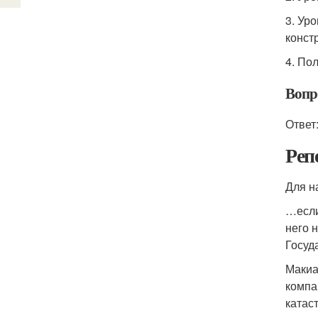
3. Ур
конст
4. По
Вопр
Ответ
Реп
Для н
…если
него 
Госуд
Макиа
компа
катас