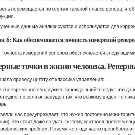
овень перемещается по горизонтальной планке репера, чтоб
рукции.
лученные данные анализируются и используются для коррек
ос 6: Как обеспечивается точность измерений репер
: Точность измерений репером обеспечивается следующими
ерные точки в жизни человека. Реперны
ачала приведу цитату от классика управления:
 своевременно обнаружить зарождающийся недуг, что дано
нетрудно, но если он запущен так, что всякому виден, то ни
арь
велли нас предупреждает, что нужно постоянно мониторить
нии), что стоит даже создать систему контроля проблем со
трофических проблем. Почему же люди часто пренебрегают 