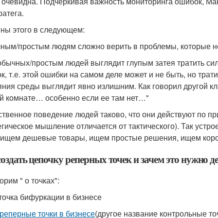
 очевидна. Подчеркивая важность мониторинга ошибок, Ма
ратега.
ны этого в следующем:
чным/простым людям сложно верить в проблемы, которые 
 обычных/простым людей выглядит глупым затея тратить 
к, т.е. этой ошибки на самом деле может и не быть, но тра
яния среды выглядит явно излишним. Как говорил другой кл
й комнате… особенно если ее там нет…"
ественное поведение людей таково, что они действуют по пр
егическое мышление отличается от тактического). Так устро
 ищем дешевые товары, ищем простые решения, ищем коротк
оздать цепочку реперных точек и зачем это нужно д
рим " о точках":
- точка бифуркации в бизнесе
реперные точки в бизнесе
(другое название контрольные точ