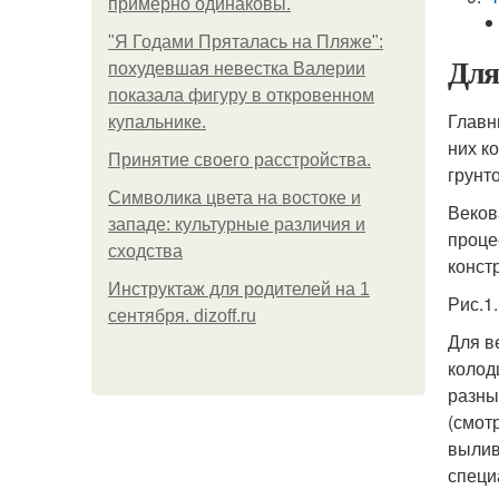
примерно одинаковы.
"Я Годами Пряталась на Пляже":
Для
похудевшая невестка Валерии
показала фигуру в откровенном
Главн
купальнике.
них к
Принятие своего расстройства.
грунт
Символика цвета на востоке и
Веков
западе: культурные различия и
проце
сходства
конст
Инструктаж для родителей на 1
Рис.1
сентября. dizoff.ru
Для в
колод
разны
(смот
вылив
специ