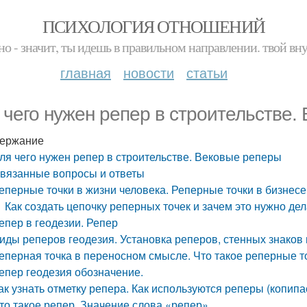
ПСИХОЛОГИЯ ОТНОШЕНИЙ
но - значит, ты идешь в правильном направлении. твой вн
главная
новости
статьи
 чего нужен репер в строительстве.
ержание
ля чего нужен репер в строительстве. Вековые реперы
вязанные вопросы и ответы
еперные точки в жизни человека. Реперные точки в бизнесе
Как создать цепочку реперных точек и зачем это нужно дел
епер в геодезии. Репер
иды реперов геодезия. Установка реперов, стенных знаков 
еперная точка в переносном смысле. Что такое реперные т
епер геодезия обозначение.
ак узнать отметку репера. Как используются реперы (копипа
то такое репер. Значение слова «репер»