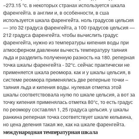
−273.15 °c. в некоторых странах используется шкала
фаренгейта. в англии и, в особенности, в сша
используется шкала фаренгейта. ноль градусов цельсия
— это 32 градуса фаренгейта, а 100 градусов цельсия —
212 градуса фаренгейта. чтобы вычислить градус
фаренгейта, нужно из температуры кипения воды при
атмосферном давлении вычесть температуру таяния
льда и разделить полученную разность на 180. реперная
точка шкалы фаренгейта - 32°с. сейчас практически не
применяется шкала реомюра. как и у шкалы цельсия, в
системе реомюра применялись две реперные точки –
таяния льда и кипения воды. нулевая отметка этой
шкалы соответствовала нулю по шкале цельсия, а вот за
точку кипения применялась отметка 80°с, то есть градус
по реомюру составлял 1, 25 градуса цельсия. у шкалы
ранкина реперная точка соответствует шкале кельвина,
но цена деления такая же, как на шкале фаренгейта.
международная температурная шкала