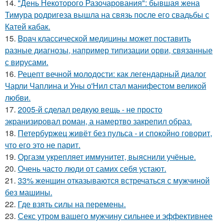
14.
"День Некоторого Разочарования": бывшая жена
Тимура родригеза вышла на связь после его свадьбы с
Катей кабак.
15.
Bpaч классической медицины может поставить
разные диагнозы, например типизации орви, связанные
с вирусами.
16.
Рецепт вечной молодости: как легендарный диалог
Чарли Чаплина и Уны о'Нил стал манифестом великой
любви.
17.
2005-й сделал редкую вещь - не просто
экранизировал роман, а намертво закрепил образ.
18.
Петербуржец живёт без пульса - и спокойно говорит,
что его это не парит.
19.
Оргазм укрепляет иммунитет, выяснили учёные.
20.
Очень часто люди от самих себя устают.
21.
33% женщин отказываются встречаться с мужчиной
без машины.
22.
Где взять силы на перемены.
23.
Секс утром вашего мужчину сильнее и эффективнее