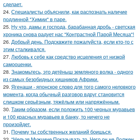
сделает.
24.
Специалисты объяснили, как распознать наличие
подлинной "Химии" в паре.
25.
Ну что, дамы и господа, барабанная дробь - светская
хроника снова радует нас "Контрастной Парой Месяца"!
26.
Добрый день. Подскaжите пожалуйста, если кто-то с
этим сталкивался.
27.
Любовь к себе как средство исцеления от низкой
самооценки.
28.
Знакомьтесь, это детёныш земляного волка - одного
из самых безобидных хищников Африки.
29.
Ягенаши - японское слово для того самого неловкого
момента, когда обычный разговор вдруг становится
слишком серьёзным, тяжёлым или напряжённым.
30.
Таким образом, если положить 100 черных муравьев
и 100 красных муравьев в банку, то ничего не
произойдет.
31.
Почему ты собственных желаний боишься.
32.
"Нельзя Мужчине Показывать то, Чего он не Должен