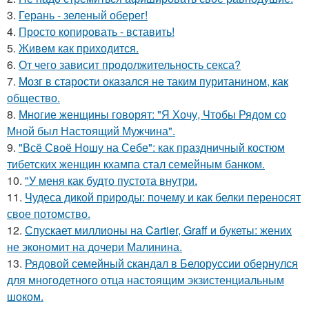
3.
Герань - зеленый оберег!
4.
Просто копировать - вставить!
5.
Живeм как приходится.
6.
От чего зависит продолжительность секса?
7.
Мозг в старости оказался не таким пуританином, как
общество.
8.
Многие женщины говорят: "Я Хочу, Чтобы Рядом со
Мной был Настоящий Мужчина".
9.
"Всё Своё Ношу на Себе": как праздничный костюм
тибетских женщин кхампа стал семейным банком.
10.
"У меня как будто пустота внутри.
11.
Чудеса дикой природы: почему и как белки переносят
свое потомство.
12.
Спускает миллионы на Cartier, Graff и букеты: жених
не экономит на дочери Малинина.
13.
Рядовой семейный скандал в Белоруссии обернулся
для многодетного отца настоящим экзистенциальным
шоком.