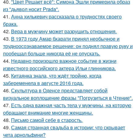
40.
"Цвет Решает всё": Симона Эшли примерила образ
из "дьявол носит Prada".
41.
Анна хилькевич рассказала о трудностях своего
брака.
42.
Вера в мужчину может разрушить отношения.
43.
В 1973 году Амар бхарати принял необычное и
трудноосознаваемое решение: он поднял правую руку и
пообещал больше никогда её не опускать.
44.
Недавно произошло важное событие в жизни
известного российского актера Ильи глинникова.
45.
Китаянка знала, что ждёт тройню, когда
забеременела в августе 2016 года.
46.
Скульптура в Оденсе представляет собой
визуальное воплощение фразы "Погрузиться в Чтение".
47.
Есть одна важная часть тела у мужчины, на которую
обращают внимание многие женщины.
48.
Письмо самoй себе в старость.
49.
Самая странная свадьба в истории: что скрывает
чета арнольфини?