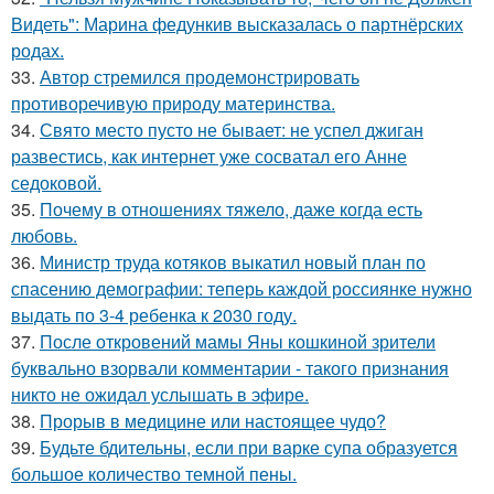
Видеть": Марина федункив высказалась о партнёрских
родах.
33.
Автор стремился продемонстрировать
противоречивую природу материнства.
34.
Свято место пусто не бывает: не успел джиган
развестись, как интернет уже сосватал его Анне
седоковой.
35.
Почему в отношениях тяжело, даже когда есть
любовь.
36.
Министр труда котяков выкатил новый план по
спасению демографии: теперь каждой россиянке нужно
выдать по 3-4 ребенка к 2030 году.
37.
После откровений мамы Яны кошкиной зрители
буквально взорвали комментарии - такого признания
никто не ожидал услышать в эфире.
38.
Прорыв в медицине или настоящее чудо?
39.
Будьте бдительны, если при варке супа образуется
большое количество темной пены.