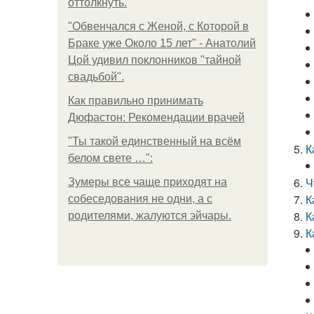
оттолкнуть.
"Обвенчался с Женой, с Которой в
Браке уже Около 15 лет" - Анатолий
Цой удивил поклонников "тайной
свадьбой".
Как правильно принимать
Дюфастон: Рекомендации врачей
"Ты такой единственный на всём
К
белом свете …":
Ч
Зумеры все чаще приходят на
К
собеседования не одни, а с
К
родителями, жалуются эйчары.
К