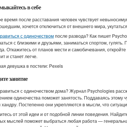
мыкайтесь в себе
е время после расставания человек чувствует невыносимую
ошедшим, хочется отключиться от внешнего мира, укутаться 
правиться с одиночеством
после развода? Как пишет Psychol
чаться с близкими и друзьями, заниматься спортом, гулять. 
да. Откажитесь от планов мести и самобичевания, откройт
ит и станет легче.
ная девушка в постели: Pexels
ите занятие
правиться с одиночеством дома? Журнал Psychologies расск
нием одиночества поможет занятость. Поддаваясь этому чу
и хандру. Постепенно они укрепляются в мысли, что ситуаци
итесь от этой идеи и от подобной линии поведения. Найдите
ых мыслей поможет выбраться любая работа — генеральна