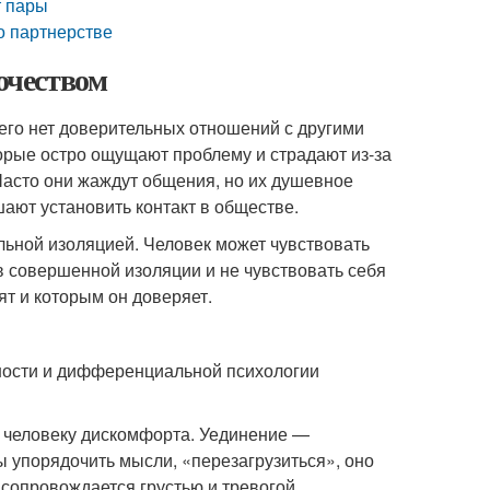
т пары
о партнерстве
ночеством
него нет доверительных отношений с другими
торые остро ощущают проблему и страдают из-за
Часто они жаждут общения, но их душевное
ают установить контакт в обществе.
льной изоляцией. Человек может чувствовать
в совершенной изоляции и не чувствовать себя
бят и которым он доверяет.
чности и дифференциальной психологии
т человеку дискомфорта. Уединение —
ы упорядочить мысли, «перезагрузиться», оно
сопровождается грустью и тревогой.