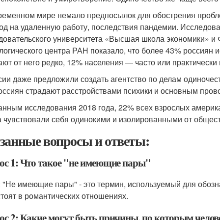
ременном мире немало предпосылок для обострения пробл
од на удаленную работу, последствия пандемии. Исследов
довательского университета «Высшая школа экономики» и 
логического центра РАН показало, что более 43% россиян 
ают от него редко, 12% населения — часто или практически 
сии даже предложили создать агентство по делам одиночест
оссиян страдают расстройствами психики и основным пров
данным исследования 2018 года, 22% всех взрослых америк
а чувствовали себя одинокими и изолированными от общест
занные вопросы и ответы:
ос 1: Что такое "не имеющие пары"
: "Не имеющие пары" - это термин, используемый для обозн
стоят в романтических отношениях.
ос 2: Какие могут быть причины, по которым челов