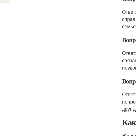
Ответ
справ
семье
Вопр
Ответ
связа
неудо
Вопро
Ответ
попро
друг 
Как
Женщи