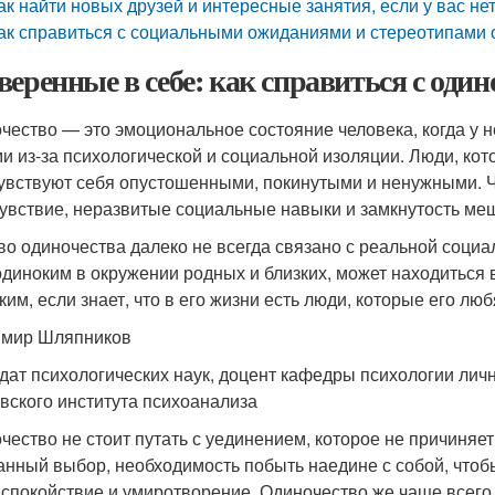
ак найти новых друзей и интересные занятия, если у вас не
ак справиться с социальными ожиданиями и стереотипами 
веренные в себе: как справиться с оди
чество — это эмоциональное состояние человека, когда у 
и из-за психологической и социальной изоляции. Люди, ко
чувствуют себя опустошенными, покинутыми и ненужными. 
увствие, неразвитые социальные навыки и замкнутость меш
во одиночества далеко не всегда связано с реальной социа
одиноким в окружении родных и близких, может находиться 
ким, если знает, что в его жизни есть люди, которые его лю
мир Шляпников
дат психологических наук, доцент кафедры психологии ли
вского института психоанализа
чество не стоит путать с уединением, которое не причиняе
анный выбор, необходимость побыть наедине с собой, чтоб
 спокойствие и умиротворение. Одиночество же чаще всего 