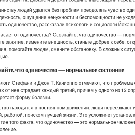
инству людей удается без проблем преодолеть чувство оди
дежность, ощущение ненужности и беспомощности не уходят
оть одиночество, рассказали психологи и социологи Йоханн
пасает от одиночества? Осознайте, что одиночество ― норм
те занятие, измените внешность, станьте добрее к себе, от
ия, помогайте людям, смените обстановку. В сложных сит
щью.
найте, что одиночество ― нормальное состояние
логи Стефани и Джон Т. Качиоппо отмечают, что проблема 
ах от нее страдает каждый третий, причем у одного из 12 о
ретает форму болезни.
тво находится в постоянном движении: люди переезжают из 
й, работой, поиском лучшей жизни. Это усложняет установ
тие того факта, что одиночество ― это нормальное человеч
оление.