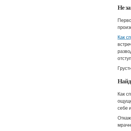
Не за
Перво
произ
Как с
встре
разво
отступ
Груст
Найд
Как с
ощуще
себе 
Откаж
мрачн