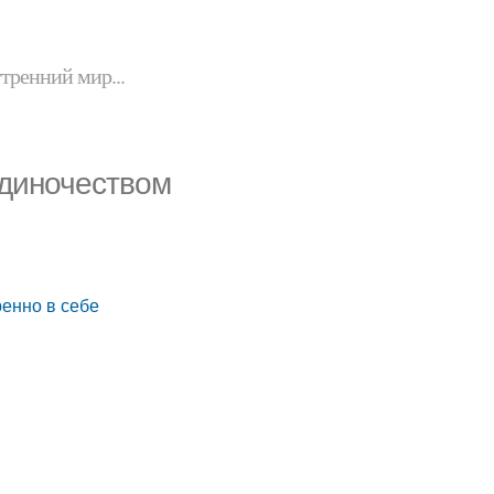
утренний мир...
одиночеством
ренно в себе