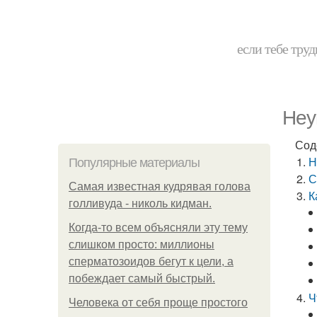
если тебе труд
Неу
Сод
Н
Популярные материалы
С
Самая известная кудрявая голова
К
голливуда - николь кидман.
Когда-то всем объясняли эту тему
слишком просто: миллионы
сперматозоидов бегут к цели, а
побеждает самый быстрый.
Ч
Человека от себя проще простого