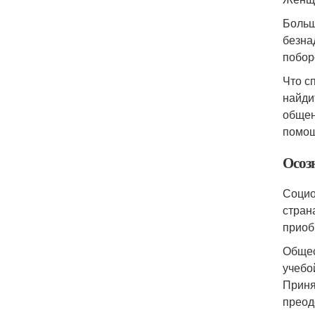
Больш
безна
побор
Что с
найди
общен
помо
Осоз
Социо
стран
приоб
Общес
учебо
Приня
преод