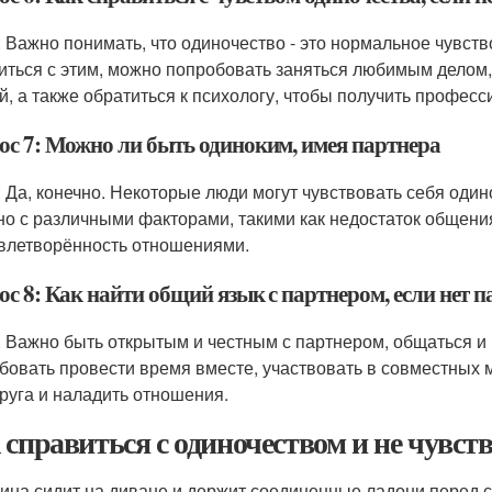
: Важно понимать, что одиночество - это нормальное чувст
иться с этим, можно попробовать заняться любимым делом, 
й, а также обратиться к психологу, чтобы получить профес
ос 7: Можно ли быть одиноким, имея партнера
: Да, конечно. Некоторые люди могут чувствовать себя оди
но с различными факторами, такими как недостаток общени
влетворённость отношениями.
с 8: Как найти общий язык с партнером, если нет 
: Важно быть открытым и честным с партнером, общаться и
бовать провести время вместе, участвовать в совместных 
друга и наладить отношения.
 справиться с одиночеством и не чувств
на сидит на диване и держит соединенные ладони перед со