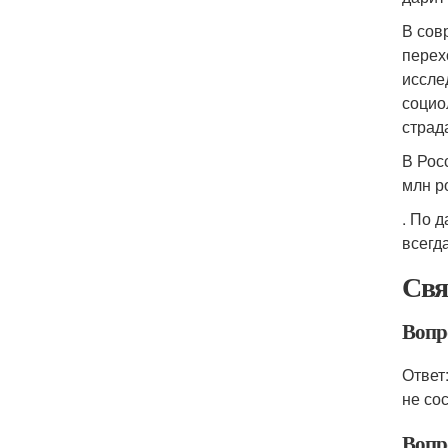
В сов
перех
иссле
социо
страд
В Рос
млн р
. По 
всегд
Свя
Вопр
Ответ
не со
Вопр