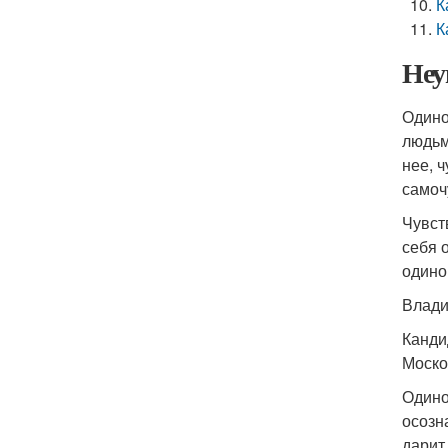
К
К
Неу
Одино
людьм
нее, 
самоч
Чувст
себя 
одино
Влади
Канди
Моско
Одино
осозн
дарит