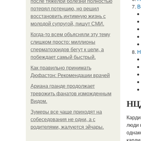
после тяжёлой болезни полностью
В
потерял потенцию, но решил
восстановить интимную жизнь с
молодой супругой, пишут СМИ.
Когда-то всем объясняли эту тему
слишком просто: миллионы
сперматозоидов бегут к цели, а
Н
побеждает самый быстрый.
Как правильно принимать
Дюфастон: Рекомендации врачей
Ариана гранде продолжает
тревожить фанатов изможденным
НЦД
Видом.
Зумеры все чаще приходят на
Карди
собеседования не одни, а с
люди 
родителями, жалуются эйчары.
однак
карди