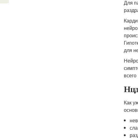
Для п
раздр
Карди
нейро
проис
Гипот
для н
Нейро
симпт
всего
Нцд
Как у
основ
нев
сла
раз