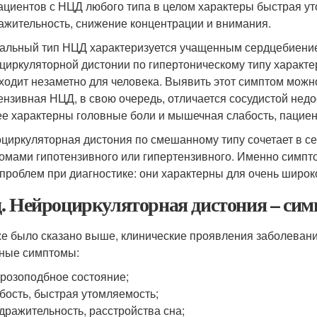
ациентов с НЦД любого типа в целом характеры быстрая ут
ажительность, снижение концентрации и внимания.
альный тип НЦД характеризуется учащенным сердцебиением
циркуляторной дистонии по гипертоническому типу характе
ходит незаметно для человека. Выявить этот симптом можн
ензивная НЦД, в свою очередь, отличается сосудистой нед
ее характерны головные боли и мышечная слабость, пациен
циркуляторная дистония по смешанному типу сочетает в се
омами гипотензивного или гипертензивного. Именно симп
 проблем при диагностике: они характерны для очень широк
. Нейроциркуляторная дистония – сим
же было сказано выше, клинические проявления заболеван
ные симптомы:
розоподбное состояние;
бость, быстрая утомляемость;
дражительность, расстройства сна;