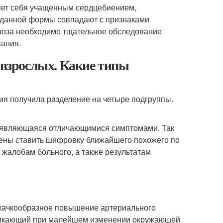
яет себя учащенным сердцебиением,
 данной формы совпадают с признаками
гноза необходимо тщательное обследование
вания.
 взрослых. Какие типы
я получила разделение на четыре подгруппы.
роявляющаяся отличающимися симптомами. Так
ждены ставить шифровку ближайшего похожего по
 жалобам больного, а также результатам
скачкообразное повышение артериального
зникающий при малейшем изменении окружающей