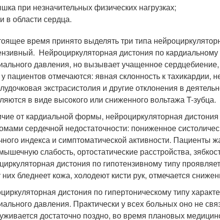
шка при незначительных физических нагрузках;
и в области сердца.
тоящее время принято выделять три типа нейроциркуляторн
ензивный. Нейроциркуляторная дистония по кардиальному
иального давления, но вызывает учащенное сердцебиение,
 у пациентов отмечаются: явная склонность к тахикардии, 
лудочковая экстрасистолия и другие отклонения в деятельн
ляются в виде высокого или сниженного вольтажа T-зубца.
ичие от кардиальной формы, нейроциркуляторная дистония
омами сердечной недостаточности: пониженное систоличес
чного индекса и симптоматической активности. Пациенты ж
 мышечную слабость, ортостатические расстройства, зябкост
циркуляторная дистония по гипотензивному типу проявляет
у них бледнеет кожа, холодеют кисти рук, отмечается снижен
циркуляторная дистония по гипертоническому типу харак
иального давления. Практически у всех больных оно не св
уживается достаточно поздно, во время плановых медицин