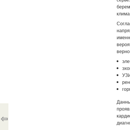
берем
клима
Согла
напря
именн
вероя
верно
эле
эхо
УЗИ
рен
гор
Данны
прояв
⇦
карди
диагн