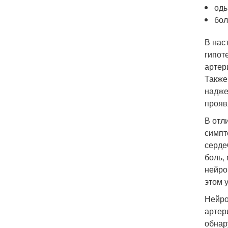
оды
бол
В нас
гипот
артер
Также
надже
прояв
В отл
симпт
серде
боль,
нейро
этом 
Нейро
артер
обнар