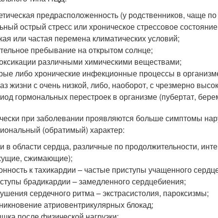
етическая предрасположенность (у родственников, чаще по
ьный острый стресс или хроническое стрессовое состояние
кая или частая перемена климатических условий;
тельное пребывание на открытом солнце;
оксикации различными химическими веществами;
рые либо хронические инфекционные процессы в организм
аз жизни с очень низкой, либо, наоборот, с чрезмерно высо
иод гормональных перестроек в организме (пубертат, берем
чески при заболевании проявляются больше симптомы нару
иональный (обратимый) характер:
и в области сердца, различные по продолжительности, инт
ущие, сжимающие);
онность к тахикардии – частые приступы учащенного сердц
ступы брадикардии – замедленного сердцебиения;
ушения сердечного ритма – экстрасистолия, пароксизмы;
никновение атриовентрикулярных блокад;
шка после физической нагрузки;