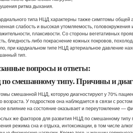
ушения ритма дыхания.
ардиального типа НЦД характерны также симптомы общей а
енная слабость и высокая утомляемость, головокружения и
ажительности, плаксивости. Со стороны вегетативных про
сть, бледность либо покраснение кожных покровов, похолод
ло, при кардиальном типе НЦД артериальное давление нахо
шанный тип.
занные вопросы и ответы:
 по смешанному типу. Причины и диа
омы смешанной НЦД, которую диагностируют у 70% пациенто
о возраста. У подростков она наблюдается в связи с рост
ое влияние на состояние оказывает и переутомление — фи
ослых же факторов для развития НЦД по смешанному типу г
ения режима сна и отдыха, интоксикации, в том числе алко
зные физические нагрузки. Кроме того, у женщин гормоноз