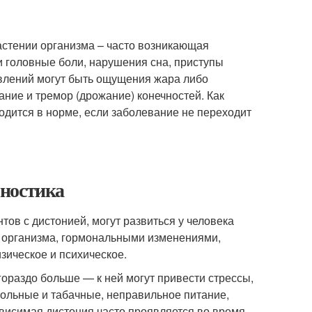
стении организма – часто возникающая
 головные боли, нарушения сна, приступы
явлений могут быть ощущения жара либо
ание и тремор (дрожание) конечностей. Как
дится в норме, если заболевание не переходит
гностика
в с дистонией, могут развиться у человека
ом организма, гормональными изменениями,
зическое и психическое.
ораздо больше — к ней могут привести стрессы,
гольные и табачные, неправильное питание,
ависимая дистония часто проявляется во время