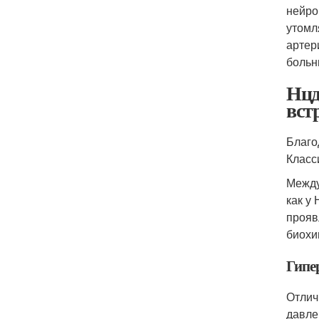
нейро
утомл
артер
больн
Нцд
вст
Благо
Класс
Между
как у
прояв
биохи
Гипе
Отлич
давле