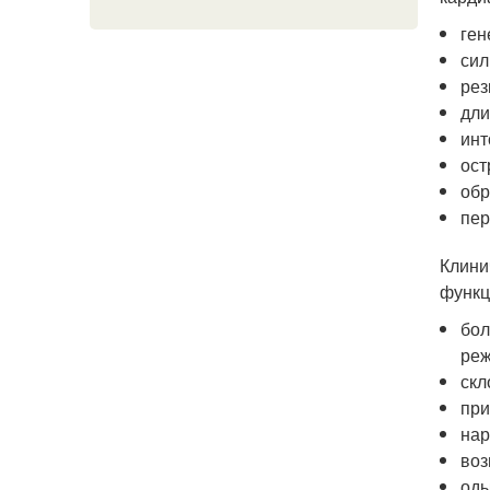
ген
сил
рез
дли
инт
ост
обр
пер
Клини
функц
бол
реж
скл
при
нар
воз
оды