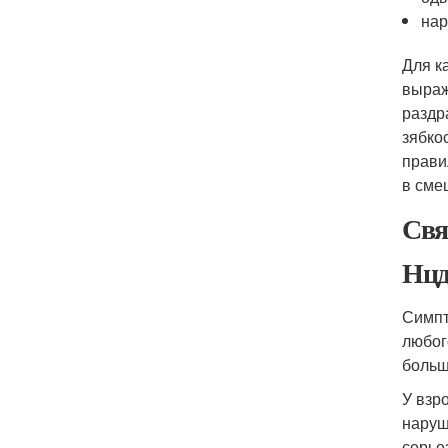
нар
Для к
выраж
раздр
зябко
прави
в сме
Свя
Нцд
Симпт
любог
больш
У взр
наруш
серье