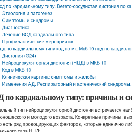
сд по кардиальному типу. Вегето-сосудистая дистония по к
Этиология и патогенез
Симптомы и синдромы
Диагностика
Лечение ВСД кардиального типа
Профилактические мероприятия
цд по кардиальному типу код по мк. Мкб 10 нцд по кардиоло
Дистония (G24)
Нейроциркуляторная дистония (НЦД) в МКБ 10
Код в МКБ 10
Клиническая картина: симптомы и жалобы
Изменения АД. Респираторный и астенический синдромы.
 по кардиальному типу: причины и 
альный тип нейроциркуляторной дистонии встречается на
юношеского и молодого возраста. Конкретные причины, выз
о есть ряд провоцирующих факторов, которые единично либ
ального типа НЦД: