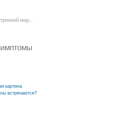
утренний мир...
 симптомы
ая картина
типы встречаются?