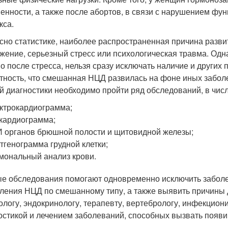
енности, а также после абортов, в связи с нарушением фу
кса.
сно статистике, наиболее распространенная причина разв
жение, серьезный стресс или психологическая травма. Одн
о после стресса, нельзя сразу исключать наличие и других 
тность, что смешанная НЦД развилась на фоне иных забол
й диагностики необходимо пройти ряд обследований, в числ
ктрокардиограмма;
кардиограмма;
 органов брюшной полости и щитовидной железы;
тгенограмма грудной клетки;
мональный анализ крови.
е обследования помогают одновременно исключить заболе
ления НЦД по смешанному типу, а также выявить причины д
ологу, эндокринологу, терапевту, вертебрологу, инфекцио
остикой и лечением заболеваний, способных вызвать появ