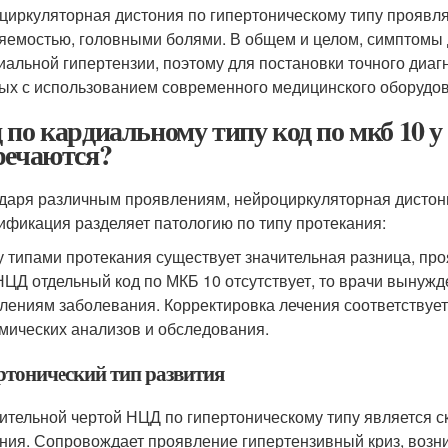
циркуляторная дистония по гипертоническому типу проявл
яемостью, головными болями. В общем и целом, симптомы
иальной гипертензии, поэтому для постановки точного диа
ых с использованием современного медицинского оборудо
 по кардиальному типу код по мкб 10 у
речаются?
даря различным проявлениям, нейроциркуляторная дистони
ификация разделяет патологию по типу протекания:
 типами протекания существует значительная разница, п
 НЦД отдельный код по МКБ 10 отсутствует, то врачи выну
лениям заболевания. Корректировка лечения соответствует
мических анализов и обследования.
ртонический тип развития
ительной чертой НЦД по гипертоническому типу является 
ния. Сопровождает проявление гипертензивный криз, во