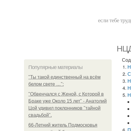
если тебе труд
НЦД
Сод
Н
Популярные материалы
С
"Ты такой единственный на всём
Н
белом свете …":
Н
"Обвенчался с Женой, с Которой в
Н
Браке уже Около 15 лет" - Анатолий
Цой удивил поклонников "тайной
свадьбой".
66-Летний житель Подмосковья
П