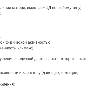
 линии матери, имеется НЦД по любому типу);
;
е;
кой физической активностью;
енность, климакс).
шения сердечной деятельности, которые носят
енсивности и характеру (давящие, колющие,
ебиения;