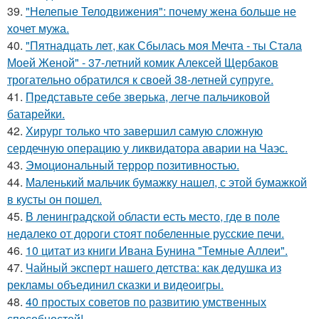
39.
"Нелепые Телодвижения": почему жена больше не
хочет мужа.
40.
"Пятнадцать лет, как Сбылась моя Мечта - ты Стала
Моей Женой" - 37-летний комик Алексей Щербаков
трогательно обратился к своей 38-летней супруге.
41.
Представьте себе зверька, легче пальчиковой
батарейки.
42.
Хирург только что завершил самую сложную
сердечную операцию у ликвидатора аварии на Чаэс.
43.
Эмоциональный террор позитивностью.
44.
Маленький мальчик бумажку нашел, с этой бумажкой
в кусты он пошел.
45.
В ленинградской области есть место, где в поле
недалеко от дороги стоят побеленные русские печи.
46.
10 цитат из книги Ивана Бунина "Темные Аллеи".
47.
Чайный эксперт нашего детства: как дедушка из
рекламы объединил сказки и видеоигры.
48.
40 простых советов по развитию умственных
способностей!