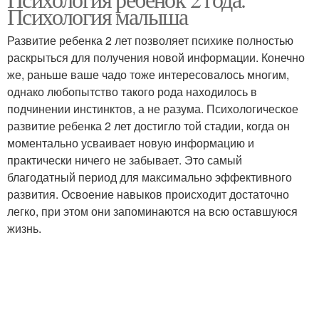
Психология с ответами
Психология малыша
психология
Развитие ребенка 2 лет позволяет психике полностью
раскрыться для получения новой информации. Конечно
Лекции по детской
же, раньше ваше чадо тоже интересовалось многим,
Психология с нуля
психологии
однако любопытство такого рода находилось в
подчинении инстинктов, а не разума. Психологическое
развитие ребенка 2 лет достигло той стадии, когда он
моментально усваивает новую информацию и
Книги по психологии
Общий психология
практически ничего не забывает. Это самый
благодатный период для максимально эффективного
развития. Освоение навыков происходит достаточно
легко, при этом они запоминаются на всю оставшуюся
жизнь.
Общая психология
Психология для детей
Детская
Родителей/детская
непосредственность
психология