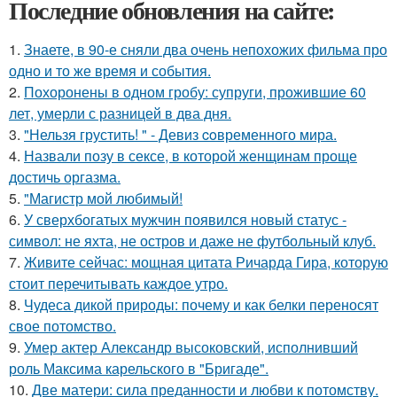
Последние обновления на сайте:
1.
Знаете, в 90-е сняли два очень непохожих фильма про
одно и то же время и события.
2.
Похоронены в одном гробу: супруги, прожившие 60
лет, умерли с разницей в два дня.
3.
"Нельзя грустить! " - Девиз coвременного мира.
4.
Назвали позу в сексе, в которой женщинам проще
достичь оргазма.
5.
"Магистр мой любимый!
6.
У сверхбогатых мужчин появился новый статус -
символ: не яхта, не остров и даже не футбольный клуб.
7.
Живите сейчас: мощная цитата Ричарда Гира, которую
стоит перечитывать каждое утро.
8.
Чудеса дикой природы: почему и как белки переносят
свое потомство.
9.
Умер актер Александр высоковский, исполнивший
роль Максима карельского в "Бригаде".
10.
Две матери: сила преданности и любви к потомству.