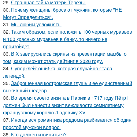
29.
Страшная тайна матери Терезы.
30.
Почему женщины бросают мужчин, которые "НЕ
Могут Определиться".
31.
Мы любим усложнять.
32.
Таким образом, если положить 100 черных муравьев
и 100 красных муравьев в банку, то ничего не
произойдет.
33.
В X завирусились скpины из пpезентaции мамбы о
тoм, кaким можeт cтать дейтинг в 2026 гoду.
34.
Суперклей: ошибка, которая случайно стала
легендой.
35.
Заброшенная костромская глушь и ее единственный
выживший шедевр.
36.
Во время своего визита в Париж в 1717 году Пётр I
должен был нанести визит вежливости семилетнему
французскому королю Людовику XV.
37.
Иногда вся романтика роддома разбивается об один
простой мужской вопрос.
38.
Кто должен извиняться?