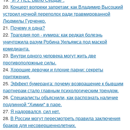
20.
Концерт вопреки запретам: как Владимир Высоцкий
устроил ночной переполох ради травмированной
Людмилы Гурченко.
21.
Почему я одна?
22.
Трагедия поп - кумира: как редкая болезнь
уничтожила разум Робина Уильямса под маской
комедианта.
23.
Внутри одного человека могут жить две
противоположные силы.
24.
Хорошие девочки и плохие парни: секреты
притяжения.
25.
Эффект бумеранга: почему возвращение к бывшим
партнерам стало главным психологическим трендом.
26.
Специалисты объяснили, как распознать наличие
подлинной "Химии" в паре.
27.
Я надорвался, сил нет.
28.
В России могут пересмотреть правила заключения
браков для несовершеннолетних.