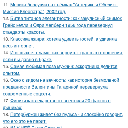
11.
Моника беллуччи на съёмках "Астерикс и Обеликс:
Миссия Клеопатра", 2002 год.
12.
Битва титанов элегантности: как закулисный снимок
Грейс келли и Одри Хепберн 1956 года перевернул
стандарты красоты.
13.
Классика жанра: хотела удивить гостей, а удивила
весь интернет.
14.
И вспыхнет пламя: как вернуть страсть в отношения,
если вы давно в браке.
15.
Самая любимая поза мужчин: эскортница делится
опытом.
16.
Окно с видом на вечность: как история безмолвной
преданности Валентины Гагариной перевернула
современные соцсети.
17.
Финики как лекарство от всего или 20 фактов о
финикaх:
18.
Петербуржец живёт без пульса - и спокойно говорит,
что его это не парит.
19.
"И У НЕЁ Было Сердце".