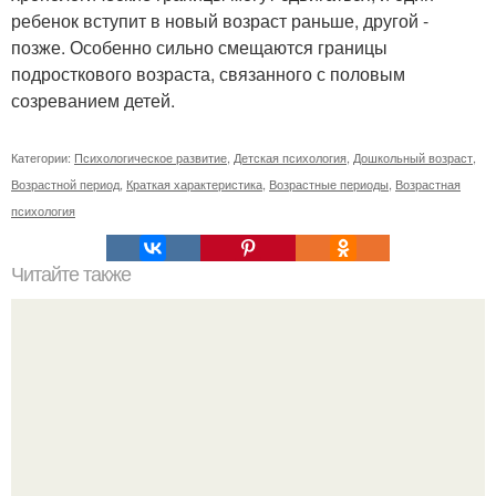
ребенок вступит в новый возраст раньше, другой -
позже. Особенно сильно смещаются границы
подросткового возраста, связанного с половым
созреванием детей.
Категории:
Психологическое развитие
,
Детская психология
,
Дошкольный возраст
,
Возрастной период
,
Краткая характеристика
,
Возрастные периоды
,
Возрастная
психология
Читайте также
Можно ли носить кольцо на безымянном пальце правой