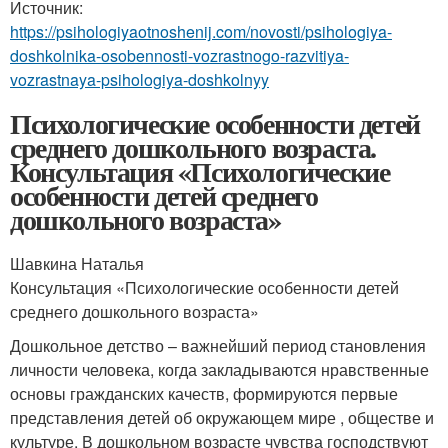
Источник:
https://psihologiyaotnoshenij.com/novosti/psihologiya-
doshkolnika-osobennosti-vozrastnogo-razvitiya-
vozrastnaya-psihologiya-doshkolnyy
Психологические особенности детей
среднего дошкольного возраста.
Консультация «Психологические
особенности детей среднего
дошкольного возраста»
Шавкина Наталья
Консультация «Психологические особенности детей
среднего дошкольного возраста»
Дошкольное детство – важнейший период становления
личности человека, когда закладываются нравственные
основы гражданских качеств, формируются первые
представления детей об окружающем мире , обществе и
культуре. В дошкольном возрасте
чувства господствуют