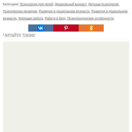
Категории:
Психология для детей
,
Дошкольный возраст
,
Детская психология
,
Психическое развитие
,
Развитие в дошкольном возрасте
,
Развития в дошкольном
возрасте
,
Хорошая работа
,
Работа в базу
,
Психологические особенности
Читайте также
Игры для влюбленных пар на расстоянии. Топ 7 идей
для свидания на расстоянии