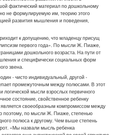
ьшой фактический материал по дошкольному
ьно не формулируемую им, теорию этого
пцией развития мышления и поведения,
приходит к допущению, что младенцу присущ
липсизм первого года». По мысли Ж. Пиаже,
границами дошкольного возраста. На пути от
ышления и специфически социальных форм
ого звена.
дин - чисто индивидуальный, другой -
тупает промежуточным между полюсами. В этот
и логической мысли взрослых первичного
чное состояние, свойственное ребенку
й является своеобразным компромиссом между
 поэтому, по мысли Ж. Пиаже, степенью
дного полюса к другому. Чем выше степень
борот. «Мы назвали мысль ребенка
ь остается еще аутистической по своей структуре,