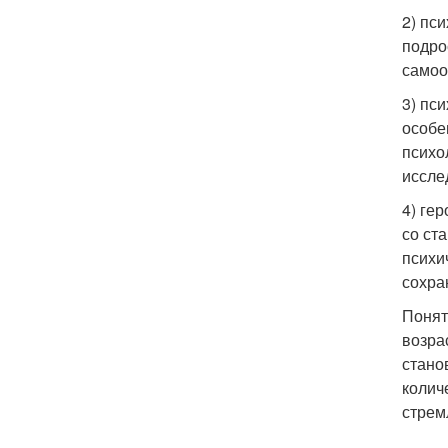
2) пс
подро
самоо
3) пс
особе
психо
иссле
4) ге
со ст
психи
сохра
Понят
возра
стано
колич
стрем