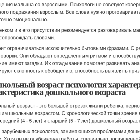
щения малыша со взрослыми. Психологи не советуют коверка
ного подражания взрослым. Все слова нужно проговаривать 
точно эмоционально.
енком и в его присутствии рекомендуется разговаривать м
 сопровождать словами.
оит ограничиваться исключительно бытовыми фразами. С ре
говорки. Они обладают определенным ритмом и способств
ние имеют загадки. Их отгадывание помогает развивать ана
руют склонность к обобщению, способность выявлять приз
кольный возраст психология характер
актеристика дошкольного возраста
льный возраст - это большой отрезок жизни ребенка; пери
им школьным возрастом. С хронологической точки зрения 
 средний (4 - 5 лет) и старший (5 - 7 лет) дошкольный возраст
 зарубежных психологов, занимающихся проблемами дошкол
. Хотя он не опубликовал работы, специально посвященной