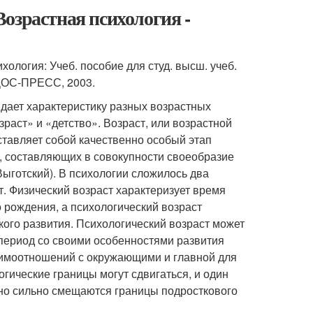
озрастная психология -
ология: Учеб. пособие для студ. высш. учеб.
ЛАДОС-ПРЕСС, 2003.
 дает характеристику разных возрастных
зраст» и «детство». Возраст, или возрастной
ставляет собой качественно особый этап
, составляющих в совокупности своеобразие
 Выготский). В психологии сложилось два
т. Физический возраст характеризует время
о рождения, а психологический возраст
кого развития. Психологический возраст может
 период со своими особенностями развития
заимоотношений с окружающими и главной для
гические границы могут сдвигаться, и один
нно сильно смещаются границы подросткового