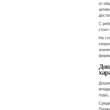
от об
актив
доста
С реб
стоит
Не ст
скоро
значе
форми
Дош
хар
Дошко
младш
года),
Среди
Пиаже