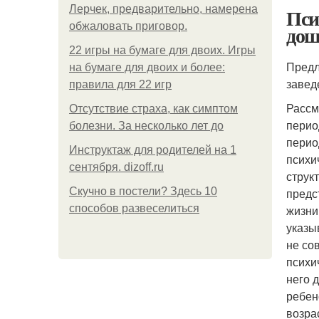
Лерчек, предварительно, намерена
Пси
обжаловать приговор.
дош
22 игры на бумаге для двоих. Игры
Предл
на бумаге для двоих и более:
завед
правила для 22 игр
Рассм
Отсутствие страха, как симптом
перио
болезни. За несколько лет до
перио
Инструктаж для родителей на 1
психи
сентября. dizoff.ru
струк
Скучно в постели? Здесь 10
предс
способов развеселиться
жизни
указы
не со
психи
него 
ребен
возра