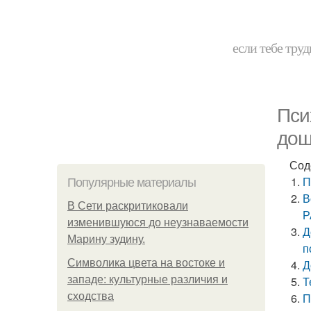
если тебе труд
Пси
дош
Сод
П
Популярные материалы
В
В Сети раскритиковали
Р
изменившуюся до неузнаваемости
Д
Марину зудину.
п
Символика цвета на востоке и
Д
западе: культурные различия и
Т
сходства
П