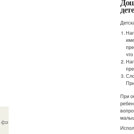
Дош
дет
Детск
Наг
име
пре
что
Наг
пре
Сло
При
При о
ребен
вопро
малыш
⇦
Испол