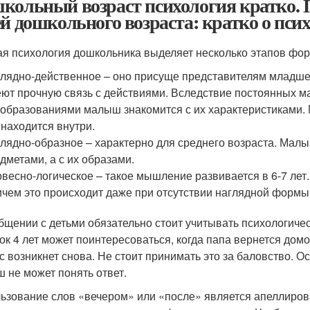
кольный возраст психология кратко. 
ей дошкольного возраста: кратко о пси
ая психология дошкольника выделяет несколько этапов ф
лядно-действенное – оно присуще представителям младше
ют прочную связь с действиями. Вследствие постоянных м
образованиями малыш знакомится с их характеристиками. 
 находится внутри.
лядно-образное – характерно для среднего возраста. Мал
дметами, а с их образами.
весно-логическое – такое мышление развивается в 6-7 ле
чем это происходит даже при отсутствии наглядной формы
бщении с детьми обязательно стоит учитывать психологичес
ок 4 лет может поинтересоваться, когда папа вернется домой
с возникнет снова. Не стоит принимать это за баловство. 
 не может понять ответ.
ьзование слов «вечером» или «после» является апеллиро