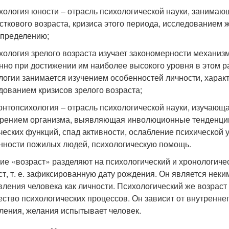
ихология юности – отрасль психологической науки, занима
сткового возраста, кризиса этого периода, исследованием 
пределению;
ихология зрелого возраста изучает закономерности механизм
нно при достижении им наиболее высокого уровня в этом ра
логии занимается изучением особенностей личности, характ
дованием кризисов зрелого возраста;
ронтопсихология – отрасль психологической науки, изучающ
арением организма, выявляющая инволюционные тенденции
ческих функций, спад активности, ослабление психической
нности пожилых людей, психологическую помощь.
ие «возраст» разделяют на психологический и хронологич
ст, т. е. зафиксированную дату рождения. Он является нек
вления человека как личности. Психологический же возраст 
ество психологических процессов. Он зависит от внутреннего
ления, желания испытывает человек.