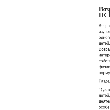
Воз
ПС
Возра
изуче
одног
детей
Возра
интер
собст
физио
норму
Разде
1) де
детей
деяте
особе