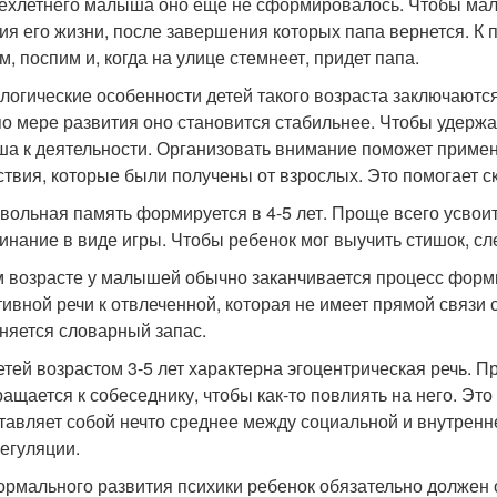
ехлетнего малыша оно еще не сформировалось. Чтобы малыш
ия его жизни, после завершения которых папа вернется. К п
м, поспим и, когда на улице стемнеет, придет папа.
логические особенности детей такого возраста заключаютс
по мере развития оно становится стабильнее. Чтобы удерж
а к деятельности. Организовать внимание поможет примен
ствия, которые были получены от взрослых. Это помогает 
вольная память формируется в 4-5 лет. Проще всего усвои
инание в виде игры. Чтобы ребенок мог выучить стишок, сле
м возрасте у малышей обычно заканчивается процесс форми
тивной речи к отвлеченной, которая не имеет прямой связи
няется словарный запас.
етей возрастом 3-5 лет характерна эгоцентрическая речь. П
ращается к собеседнику, чтобы как-то повлиять на него. Э
тавляет собой нечто среднее между социальной и внутренн
егуляции.
ормального развития психики ребенок обязательно должен 