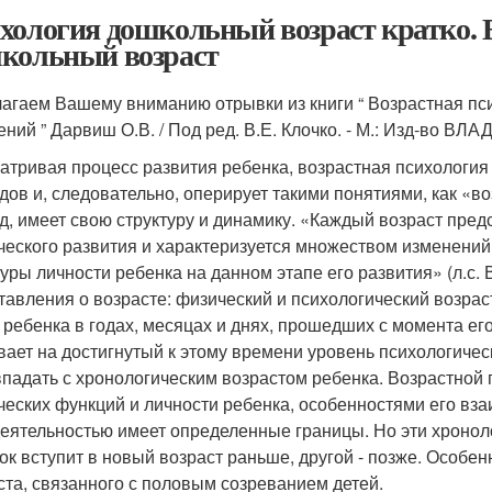
хология дошкольный возраст кратко. В
кольный возраст
агаем Вашему вниманию отрывки из книги “ Возрастная псих
ений ” Дарвиш О.В. / Под ред. В.Е. Клочко. - М.: Изд-во В
атривая процесс развития ребенка, возрастная психология
дов и, следовательно, оперирует такими понятиями, как «во
д, имеет свою структуру и динамику. «Каждый возраст пред
ческого развития и характеризуется множеством изменений
туры личности ребенка на данном этапе его развития» (л.с.
тавления о возрасте: физический и психологический возрас
 ребенка в годах, месяцах и днях, прошедших с момента ег
вает на достигнутый к этому времени уровень психологичес
впадать с хронологическим возрастом ребенка. Возрастной
ческих функций и личности ребенка, особенностями его в
деятельностью имеет определенные границы. Но эти хроноло
ок вступит в новый возраст раньше, другой - позже. Особе
ста, связанного с половым созреванием детей.