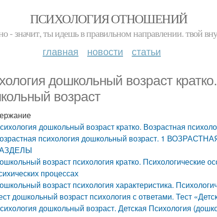
ПСИХОЛОГИЯ ОТНОШЕНИЙ
но - значит, ты идешь в правильном направлении. твой вн
главная
новости
статьи
хология дошкольный возраст кратко.
кольный возраст
ержание
сихология дошкольный возраст кратко. Возрастная психоло
озрастная психология дошкольный возраст. 1 ВОЗРАС
АЗДЕЛЫ
ошкольный возраст психология кратко. Психологические осо
сихических процессах
ошкольный возраст психология характеристика. Психологич
ест дошкольный возраст психология с ответами. Тест «Детс
сихология дошкольный возраст. Детская Психология (дошк