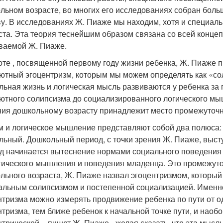
льном возрасте, во многих его исследованиях собран бол
ву. В исследованиях Ж. Пиаже мы находим, хотя и специал
ста. Эта теория теснейшим образом связана со всей конце
ваемой Ж. Пиаже.
оте , посвященной первому году жизни ребенка, Ж. Пиаже 
ютный эгоцентризм, которым мы можем определять как «со
льная жизнь и логическая мысль развиваются у ребенка за 
ютного солипсизма до социализированного логического м
ия дошкольному возрасту принадлежит место промежуточн
м и логическое мышление представляют собой два полюса: о
льный. Дошкольный период, с точки зрения Ж. Пиаже, выс
д начинается вытеснение нормами социального поведения 
тического мышления и поведения младенца. Это промежуто
льного возраста, Ж. Пиаже назвал эгоцентризмом, которы
альным солипсизмом и постепенной социализацией. Именно
нтризма можно измерять продвижение ребенка по пути от о
нтризма, тем ближе ребенок к начальной точке пути, и нао
нтрической, - пишет Ж. Пиаже,- желая сказать, что эта мысл