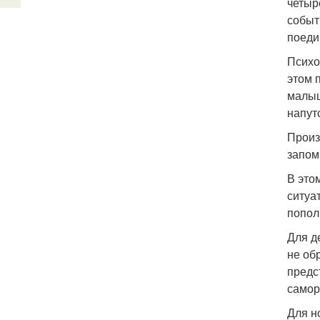
четыр
событ
поеди
Психо
этом 
малыш
напут
Произ
запом
В это
ситуа
попол
Для д
не об
предс
самор
Для н