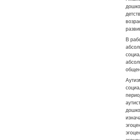
дошко
детст
возра
разви
В раб
абсол
социа
абсол
общен
Аутиз
социа
перио
аутис
дошко
изнач
эгоце
эгоце
эгоце