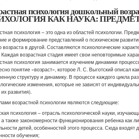
растная психология дошкольный воз
ИХОЛОГИЯ КАК НАУКА: ПРЕДМЕТ
стная психология – это одна из областей психологии. Пре
ние и формирование представлений о психическом развитии
о возраста в другой. Составляются психологические характ
. Каждая возрастная стадия имеет свои неповторимые харак
стная психология занимается изучением динамики процессо
есно понятие «возраст», которое Л. С. Выготский описал ка
венную структуру и динамику. В процессе каждого цикла ра
логические изменения, которые не зависят от индивидуал
 их развития).
лами возрастной психологии являются следующие:
тская психология – отрасль психологической науки, изучаю
, а также закономерности функционирования ребенка как л
льности детей, особенностей этого процесса. Сюда входят 
нности обучения;