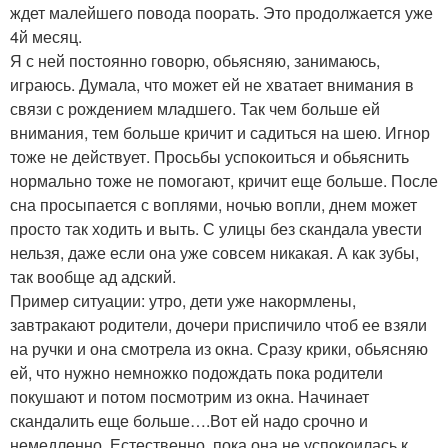
ждет малейшего повода поорать. Это продолжается уже
4й месяц.
Я с ней постоянно говорю, обьясняю, занимаюсь,
играюсь. Думала, что может ей не хватает внимания в
связи с рождением младшего. Так чем больше ей
внимания, тем больше кричит и садиться на шею. Игнор
тоже не действует. Просьбы успокоиться и обьяснить
нормально тоже не помогают, кричит еще больше. После
сна просыпается с воплями, ночью вопли, днем может
просто так ходить и выть. С улицы без скандала увести
нельзя, даже если она уже совсем никакая. А как зубы,
так вообще ад адский.
Пример ситуации: утро, дети уже накормлены,
завтракают родители, дочери приспичило чтоб ее взяли
на ручки и она смотрела из окна. Сразу крики, обьясняю
ей, что нужно немножко подождать пока родители
покушают и потом посмотрим из окна. Начинает
скандалить еще больше….Вот ей надо срочно и
немедленно. Естественно, пока она не успокоилась к