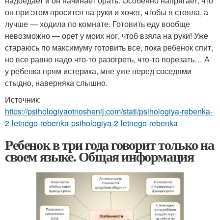
надоедает и он начинает орать. Особенно напрягает, что
он при этом просится на руки и хочет, чтобы я стояла, а
лучше — ходила по комнате. Готовить еду вообще
невозможно — орет у моих ног, чтоб взяла на руки! Уже
стараюсь по максимуму готовить все, пока ребенок спит,
но все равно надо что-то разогреть, что-то порезать… А
у ребенка прям истерика, мне уже перед соседями
стыдно, наверняка слышно.
Источник:
https://psihologiyaotnoshenij.com/stati/psihologiya-rebenka-
2-letnego-rebenka-psihologiya-2-letnego-rebenka
Ребенок в три года говорит только на
своем языке. Общая информация