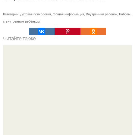
Категории:
Детская психология
,
Общая информация
,
Внутренний ребенок
,
Работы
с внутренним ребёнком
Читайте также
Привязка к человеку. Отсечение привязанностей.
Энергетические привязки и зависимости, и как от них
избавляться.