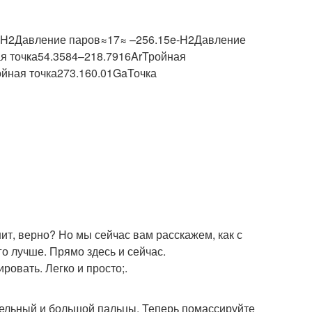
e-H2Давление паров≈17≈ –256.15e-H2Давление
я точка54.3584–218.7916ArТройная
Точка над верхней
ечени на лице
йная точка273.160.01GaТочка
губой
и против морщин
ит, верно? Но мы сейчас вам расскажем, как с
о лучше. Прямо здесь и сейчас.
ровать. Легко и просто;.
льный и большой пальцы. Теперь помассируйте