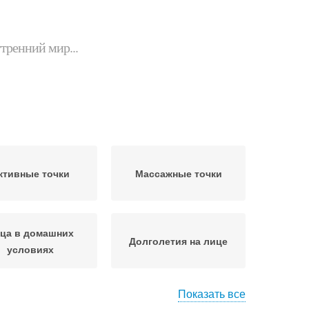
утренний мир...
ктивные точки
Массажные точки
ца в домашних
Долголетия на лице
условиях
Показать все
гда на лице
Биоактивные точки