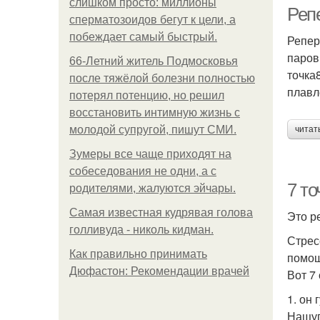
слишком просто: миллионы
Реп
сперматозоидов бегут к цели, а
побеждает самый быстрый.
Репер
паров
66-Летний житель Подмосковья
точка
после тяжёлой болезни полностью
плавл
потерял потенцию, но решил
восстановить интимную жизнь с
молодой супругой, пишут СМИ.
читат
Зумеры все чаще приходят на
собеседования не одни, а с
7 то
родителями, жалуются эйчары.
Самая известная кудрявая голова
Это р
голливуда - николь кидман.
Стрес
Как правильно принимать
помощ
Дюфастон: Рекомендации врачей
Вот 7
1. он г
Нащуп