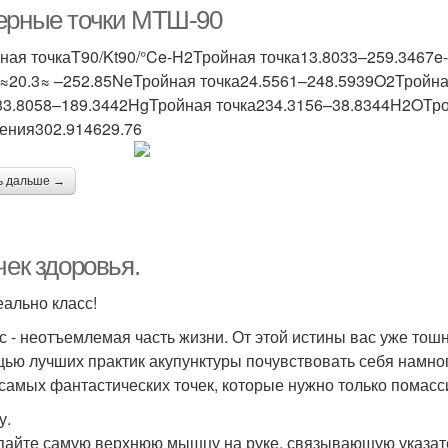
ерные точки МТШ-90
ная точкаT90/Kt90/°Ce-H2Тройная точка13.8033–259.3467
≈20.3≈ –252.85NeТройная точка24.5561–248.5939O2Тройна
Ключевые точки
Болевые точки
П
83.8058–189.3442HgТройная точка234.3156–38.8344H2OТро
ения302.914629.76
ь дальше →
Точки на пальцах
Точки на губах
Точк
чек здоровья.
еально класс!
с - неотъемлемая часть жизни. От этой истины вас уже тошн
ью лучших практик акупунктуры почувствовать себя намног
 самых фантастических точек, которые нужно только помасси
у.
айте самую верхнюю мышцу на руке, связывающую указате