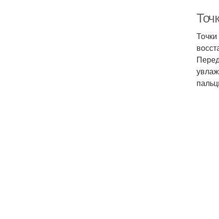
Точ
Точки
восст
Перед
увлаж
пальц