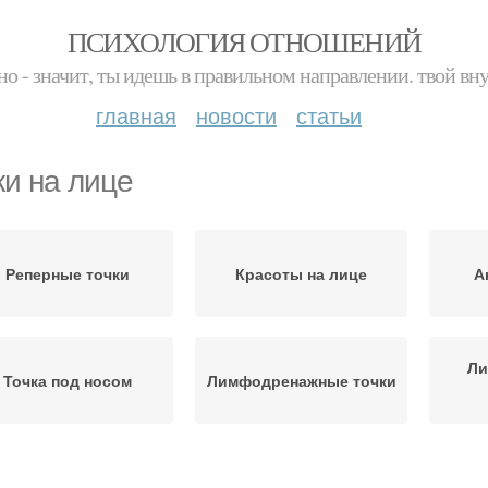
ПСИХОЛОГИЯ ОТНОШЕНИЙ
но - значит, ты идешь в правильном направлении. твой вн
главная
новости
статьи
ки на лице
Реперные точки
Красоты на лице
А
Ли
Точка под носом
Лимфодренажные точки
олодости на лице
Точки для массажа