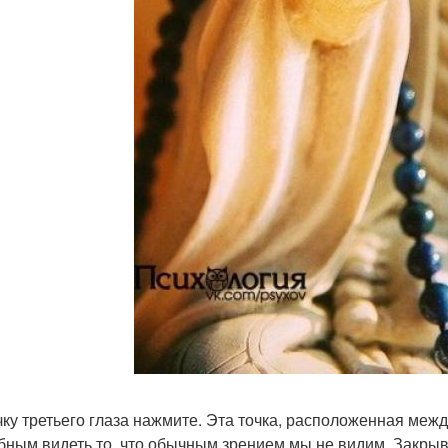
чку третьего глаза нажмите. Эта точка, расположенная меж
бным видеть то, что обычным зрением мы не видим. Закрыв г