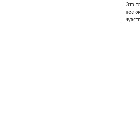
Эта т
нее о
чувст