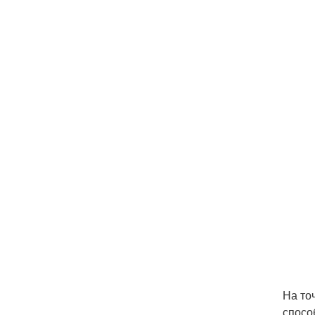
На то
спосо