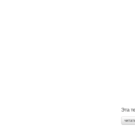
Эта т
читат