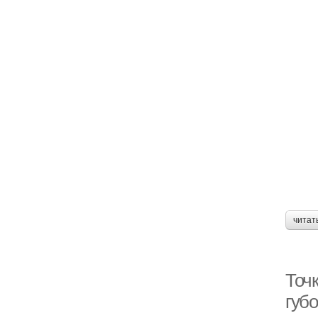
читат
Точк
губо