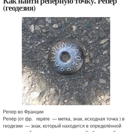
Как найти реперную точку. Репер
(геодезия)
Репер во Франции
Репе́р (от фр. repère — метка, знак, исходная точка
) в
геодезии — знак, который находится в определённой