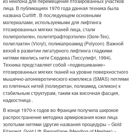
из нейлона для перемещения птозированных участков
лица. В публикациях 1970 года данная техника была
названа Curllift . В последующем основными
материалами, используемыми для лифтинга
птозированных мягких тканей лица, стали
полипропилен, политетрафторэтилен (Gore-Tex),
полиглактин (Vicryl), поликапроамид (Polycon). Важной
вехой в развитии лигатурного лифтинга гладкими
нитями явились нити Сердева (Тиссулифт, 1994).
Техника представляет собой «подвешивание»
птозированных мягких тканей на уровне поверхностного
мышечно-апоневротического комплекса (SMAS) петлями
из плетеных нитей (полиуретан, полиамид, силикон) к
стабильным структурам, таким как височная фасция,
надкостница .
В конце 1970-х годов во Франции получила широкое
распространение методика армирования кожи лица
золотыми нитями (другие названия процедуры – Gold
Filament, Gold Lift; Remaillage (Mending of Meshes) –