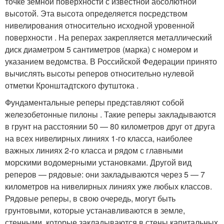
точке земной поверхности с известной абсолютной
высотой
. Эта высота определяется посредством
нивелирования относительно исходной уровенной
поверхности
. На реперах закрепляется металлический
диск диаметром 5 сантиметров (марка) с номером и
указанием ведомства. В Российской Федерации принято
вычислять высоты реперов относительно нулевой
отметки Кронштадтского футштока
.
Фундаментальные реперы представляют собой
железобетонные пилоны
. Такие реперы закладываются
в грунт на расстоянии 50 — 80 километров друг от друга
на всех нивелирных линиях 1-го класса, наиболее
важных линиях 2-го класса и рядом с главными
морскими водомерными установками
. Другой вид
реперов — рядовые: они закладываются через 5 — 7
километров на нивелирных линиях уже любых классов
.
Рядовые реперы, в свою очередь, могут быть
грунтовыми, которые устанавливаются в земле,
стенными, которые закладываются в стены капитальных