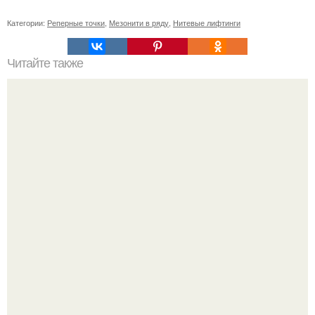
Категории:
Реперные точки
,
Мезонити в ряду
,
Нитевые лифтинги
Читайте также
Игры для влюбленных пар на расстоянии. Топ 7 идей
для свидания на расстоянии