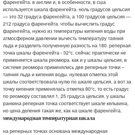
фаренгейта. в англии и, в особенности, в сша
используется шкала фаренгейта. ноль градусов цельсия
— это 32 градуса фаренгейта, а 100 градусов цельсия —
212 градуса фаренгейта. чтобы вычислить градус
фаренгейта, нужно из температуры кипения воды при
атмосферном давлении вычесть температуру таяния
льда и разделить полученную разность на 180. реперная
точка шкалы фаренгейта - 32°с. сейчас практически не
применяется шкала реомюра. как и у шкалы цельсия, в
системе реомюра применялись две реперные точки –
таяния льда и кипения воды. нулевая отметка этой
шкалы соответствовала нулю по шкале цельсия, а вот за
точку кипения применялась отметка 80°с, то есть градус
по реомюру составлял 1, 25 градуса цельсия. у шкалы
ранкина реперная точка соответствует шкале кельвина,
но цена деления такая же, как на шкале фаренгейта.
международная температурная шкала
на реперных точках основана международная