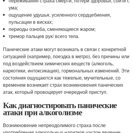
переживания страха смерти, потери здоровья, сойти с
ума;
ощущение удушья, усиленного сердцебиения,
пульсации в висках;
периоды озноба, сменяющиеся жаром;
тремор пальцев рук/ всего тела.
Панические атаки могут возникать в связи с конкретной
ситуацией (например, поездка в метро), без причины или
под воздействием химических веществ (алкоголь,
наркотики, интоксикация), гормональных изменений. Эти
состояния ощущаются как тяжелые, мучительные, со
временем возникает страх возникновения панических
атак, который провоцирует очередной приступ.
Как диагностировать панические
атаки при алкоголизме
Возникновение непреодолимого страха после
употребления алкогольных напитков частое явление.