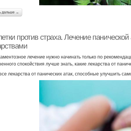
ь дальше →
летки против страха. Лечение паническо
арствами
аментозное лечение нужно начинать только по рекомендаци
венного спокойствия лучше знать, какие лекарства от панич
 все лекарства от панических атак, способные улучшить сам