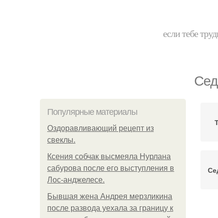
если тебе труд
Сед
Популярные материалы
Оздоравливающий рецепт из
свеклы.
Ксения собчак высмеяла Нурлана
сабурова после его выступления в
Се
Лос-анджелесе.
Бывшая жена Андрея мерзликина
после развода уехала за границу к