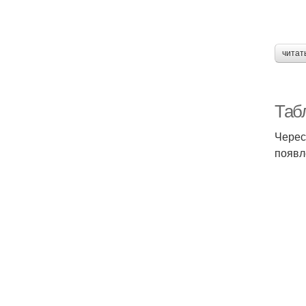
читат
Таб
Черес
появл