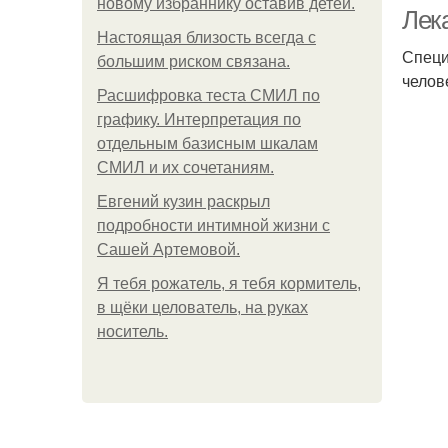
новому избраннику оставив детей.
Лек
Hacтоящая близость всегда с
Специ
большим риском связана.
челов
Расшифровка теста СМИЛ по
графику. Интерпретация по
отдельным базисным шкалам
СМИЛ и их сочетаниям.
Евгений кузин раскрыл
подробности интимной жизни с
Сашей Артемовой.
Я тебя рожатель, я тебя кормитель,
в щёки целователь, на руках
носитель.