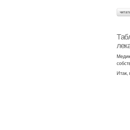
читат
Таб
лек
Медик
собст
Итак,