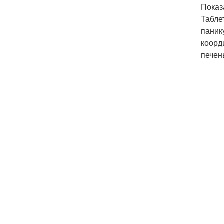
Показ
Табле
паник
коорд
печен