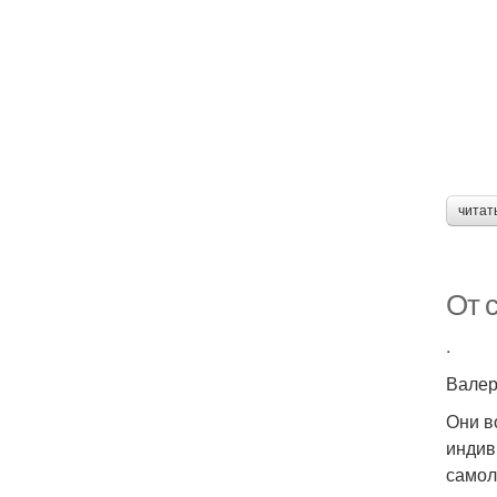
читат
От с
.
Валер
Они в
индив
самол