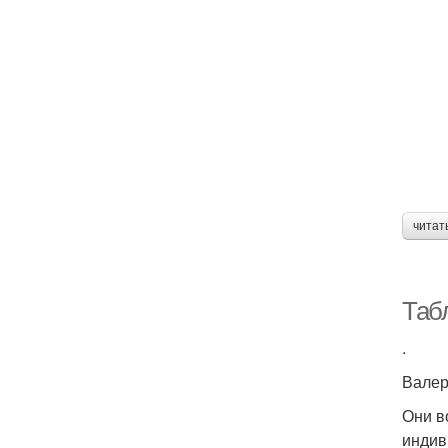
читат
Табл
.
Валер
Они в
индив