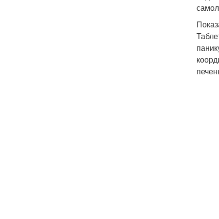
самол
Показ
Табле
паник
коорд
печен