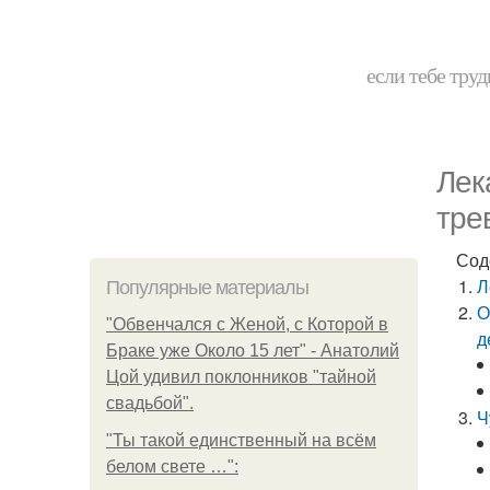
если тебе труд
Лек
тре
Сод
Л
Популярные материалы
О
"Обвенчался с Женой, с Которой в
д
Браке уже Около 15 лет" - Анатолий
Цой удивил поклонников "тайной
свадьбой".
Ч
"Ты такой единственный на всём
белом свете …":