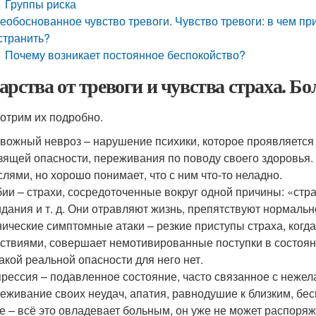
Группы риска
еобоснованное чувство тревоги. Чувство тревоги: в чем пр
странить?
Почему возникает постоянное беспокойство?
арства от тревоги и чувства страха. Б
отрим их подробно.
вожный невроз – нарушение психики, которое проявляется в
зящей опасности, переживания по поводу своего здоровья.
лями, но хорошо понимает, что с ним что-то неладно.
ии – страхи, сосредоточенные вокруг одной причины: «стр
дания и т. д. Они отравляют жизнь, препятствуют нормаль
ические симптомные атаки – резкие приступы страха, когда
ствиями, совершает немотивированные поступки в состоян
акой реальной опасности для него нет.
рессия – подавленное состояние, часто связанное с нежел
еживание своих неудач, апатия, равнодушие к близким, бе
е – всё это овладевает больным, он уже не может распоряж