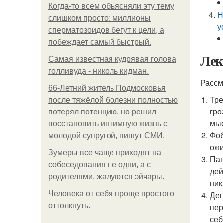
Когда-то всем объясняли эту тему
Н
слишком просто: миллионы
у
сперматозоидов бегут к цели, а
побеждает самый быстрый.
Лек
Самая известная кудрявая голова
голливуда - николь кидман.
Рассм
66-Летний житель Подмосковья
Тре
после тяжёлой болезни полностью
гро
потерял потенцию, но решил
мыс
восстановить интимную жизнь с
Фоб
молодой супругой, пишут СМИ.
ожи
Зумеры все чаще приходят на
Пан
собеседования не одни, а с
дей
родителями, жалуются эйчары.
ник
Человека от себя проще простого
Деп
оттолкнуть.
пер
себ