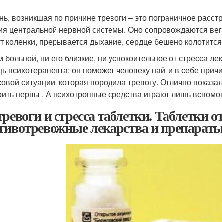
нь, возникшая по причине тревоги – это пограничное расст
ия центральной нервной системы. Оно сопровождаются ве
т коленки, прерывается дыхание, сердце бешено колотится,
м больной, ни его близкие, ни успокоительное от стресса ле
ь психотерапевта: он поможет человеку найти в себе причи
совой ситуации, которая породила тревогу. Отлично показ
оить нервы . А психотропные средства играют лишь вспомо
тревоги и стресса таблетки. Таблетки от
тивотревожные лекарства и препараты