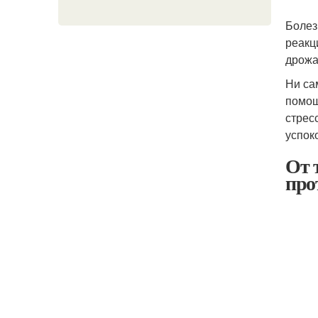
Болез
реакц
дрожа
Ни са
помощ
стрес
успок
От 
про