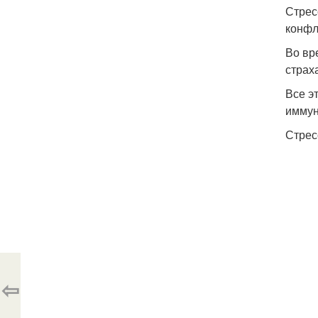
Стрес
конфл
Во вр
страх
Все э
иммун
Стрес
⇦