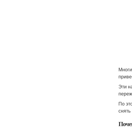
Многи
приве
Эти н
переж
По эт
снять
Почем