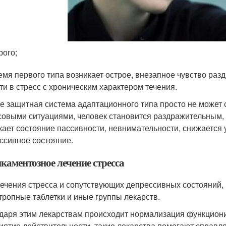
рого;
емя первого типа возникает острое, внезапное чувство раз
ти в стресс с хроническим характером течения.
ге защитная система адаптационного типа просто не может
совыми ситуациями, человек становится раздражительным,
кает состояние пассивности, невнимательности, снижается
ссивное состояние.
каментозное лечение стресса
лечения стресса и сопутствующих депрессивных состояний,
тропные таблетки и иные группы лекарств.
даря этим лекарствам происходит нормализация функцион
иятие действительности, такие лекарства помогают справл