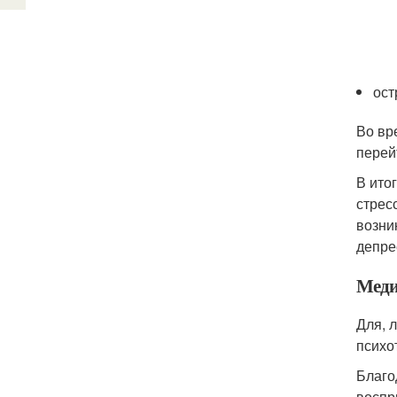
ост
Во вр
перей
В ито
стрес
возни
депре
Меди
Для, 
психо
Благо
воспр