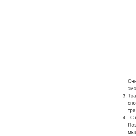
Они
эмо
Тра
спо
тре
. С
Поэ
мыш