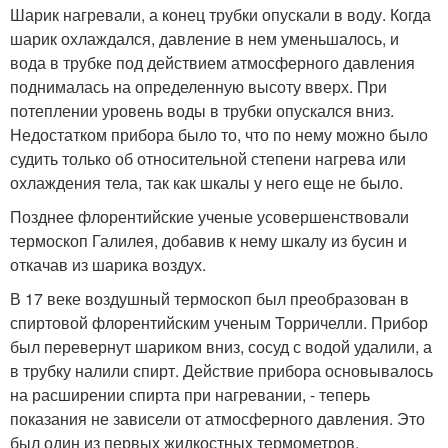
Шарик нагревали, а конец трубки опускали в воду. Когда
шарик охлаждался, давление в нем уменьшалось, и
вода в трубке под действием атмосферного давления
поднималась на определенную высоту вверх. При
потеплении уровень воды в трубки опускался вниз.
Недостатком прибора было то, что по нему можно было
судить только об относительной степени нагрева или
охлаждения тела, так как шкалы у него еще не было.
Позднее флорентийские ученые усовершенствовали
термоскоп Галилея, добавив к нему шкалу из бусин и
откачав из шарика воздух.
В 17 веке воздушный термоскоп был преобразован в
спиртовой флорентийским ученым Торричелли. Прибор
был перевернут шариком вниз, сосуд с водой удалили, а
в трубку налили спирт. Действие прибора основывалось
на расширении спирта при нагревании, - теперь
показания не зависели от атмосферного давления. Это
был один из первых жидкостных термометров.