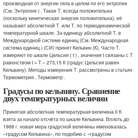
производная от энергии тела в целом по его энтропии
(См. Энтропия ) . Такая Т. всегда положительна
(поскольку кинетическая энергия положительна), её
называют абсолютной Т. или Т. по термодинамической
температурной шкале. За единицу абсолютной Т. в
Международной системе единиц (См. Международная
система единиц ) (СИ) принят Кельвин (К). Часто Т.
измеряют по шкале Цельсия ( t ) , значения t связаны с Т
равенством t = Т – 273,15 К (градус Цельсия равен
Кельвину). Методы измерения Т. рассмотрены в статьях
Термометрия , Термометр .
Градусы по кельвину. Сравнение
двух температурных величин
Принятая абсолютная температурная величина 0 К
взята за начало отсчёта по шкале Кельвина. Вплоть до
1968 г. новая мера градусной величины именовалась
«градусом Кельвина», по подобию с «градусом