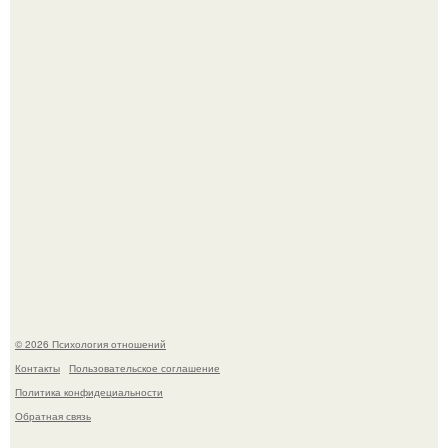
миллионы сперматозоидов бегут к цели, а побеждает
самый быстрый.
Самая известная кудрявая голова голливуда - николь
кидман.
© 2026 Психология отношений
Контакты
Пользовательское соглашение
Политика конфидециальности
Обратная связь