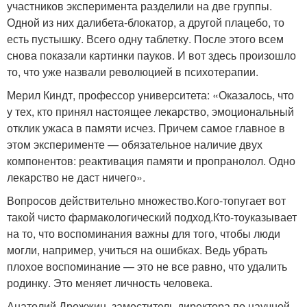
участников эксперимента разделили на две группы.
Одной из них дали
бета-блокатор
, а другой плацебо, то
есть пустышку. Всего одну таблетку. После этого всем
снова показали картинки пауков. И вот здесь произошло
то, что уже назвали революцией в психотерапии.
Мерил Киндт, профессор университета: «Оказалось, что
у тех, кто принял настоящее лекарство, эмоциональный
отклик ужаса в памяти исчез. Причем самое главное в
этом эксперименте — обязательное наличие двух
компонентов: реактивация памяти и пропранолол. Одно
лекарство не даст ничего».
Вопросов действительно множество.
Кого-то
пугает вот
такой чисто фармакологический подход.
Кто-то
указывает
на то, что воспоминания важны для того, чтобы люди
могли, например, учиться на ошибках. Ведь убрать
плохое воспоминание — это не все равно, что удалить
родинку. Это меняет личность человека.
Анатолий Дрожжин, заместитель директора по научной