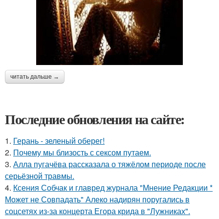
читать дальше →
Последние обновления на сайте:
1.
Герань - зеленый оберег!
2.
Почему мы близость с сексом путаем.
3.
Алла пугачёва рассказала о тяжёлом периоде после
серьёзной травмы.
4.
Ксения Собчак и главред журнала "Мнение Редакции *
Может не Совпадать" Алеко надирян поругались в
соцсетях из-за концерта Егора крида в "Лужниках".