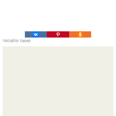
Читайте также
Причины депрессивного состояния. Депрессивные
состояния и их основные виды