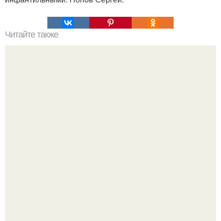
Читайте также
Игры для влюбленных пар дома.
Оставил след и ушёл слишком рано: трагическая судьба