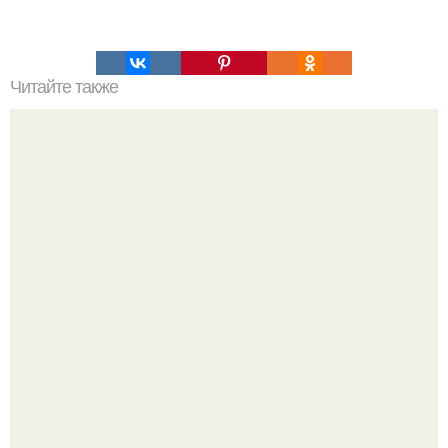
Читайте также
Топ 10 лучших игр на Троих дома без компьютера. 20
самых интересных игр для компании