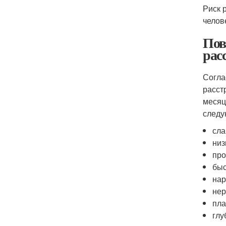
Риск 
челов
Пов
рас
Согла
расст
месяц
следу
сла
низ
про
быс
нар
нер
пла
глу