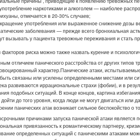
иальные причины , приводящие к появлению тревожных пе
употребление наркотиками и алкоголем — наиболее распр
ихуаны, отмечается в 20-30% случаев
;
кращение употребления или выраженное снижение дозы в
атические заболевания — прежде всего бронхиальная астма
ут вызывать у пациента тревожные переживания и стать пр
 факторов риска можно также назвать курение и психологич
ным отличием панического расстройства от других типов т
овоцированный характер.
Панические атаки, испытываемые
 быть связаны или усилены определенными местами или сит
ека развиваются иррациональные страхи (фобии), и в резу
ания подобных ситуаций. В конце концов, картина избегани
 дойти до того уровня, когда люди не могут двигаться или 
рении панических атак возникает сильное беспокойство о то
осрочными причинами запуска панической атаки является по
ональная привязанность к романтическому партнеру, кризи
вание определенных ситуаций с паническими атаками може