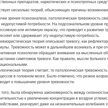
ственных препаратов, наркотических и психотропных средс
твует несколько теорий, объясняющих причины возникнове
очки зрения психоанализа, патологическая тревожность сви
 недопустимой потребности. На подсознательном уровне 
ессивную или интимную окраску, что приводит к развитию т
есняет или сдерживает эту недопустимую потребность.
евиористическая теория описывает тревогу, как рефлекто
мулы. Тревожность может в дальнейшем возникать и при от
нитивная психология обращает внимание на мысленные о
астанию симптомов тревоги. Как правило, мысли больного
ациональными.
логическая теория считает, то патологическая тревожност
цессов в головном мозге. Было отмечено, что резкое воз
водит к повышению уровня тревожности.
 того, была обнаружена закономерность между склонностью
вительностью к увеличению концентрации в воздухе углеки
ройствами, реагируют даже на незначительные колебания эт