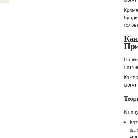
Кроме
бради
голов
Как
При
Панич
потли
Как п
могут
Теор
К поп
Кат
кат
уча