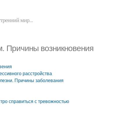
утренний мир...
м. Причины возникновения
вения
ссивного расстройства
болезни. Причины заболевания
стро справиться с тревожностью