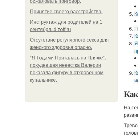
обжаловать приговор.
Принятие своего расстройства.
К
Инструктаж для родителей на 1
П
сентября. dizoff.ru
К
Отсутствие регулярного секса для
Я
женского здоровья опасно.
п
"Я Годами Пряталась на Пляже":
похудевшая невестка Валерии
К
показала фигуру в откровенном
и
купальнике.
Как
На се
разви
Трево
голов