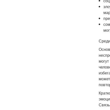
соц
зло
мар
пре
сом
мог
Среди
Основ
неспр
могут
челов
избег
может
повто
Кратк
эмоци
Связы