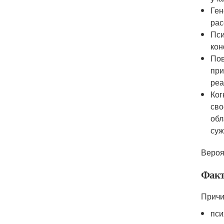
Ген
рас
Пси
кон
Пов
при
реа
Ког
сво
обл
суж
Вероя
Факт
Причи
пси