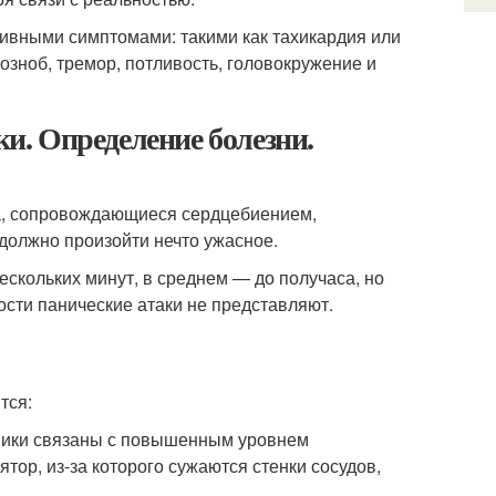
тивными симптомами: такими как тахикардия или
зноб, тремор, потливость, головокружение и
ки. Определение болезни.
ха, сопровождающиеся сердцебиением,
должно произойти нечто ужасное.
скольких минут, в среднем — до получаса, но
ности панические атаки не представляют.
тся:
аники связаны с повышенным уровнем
тор, из-за которого сужаются стенки сосудов,