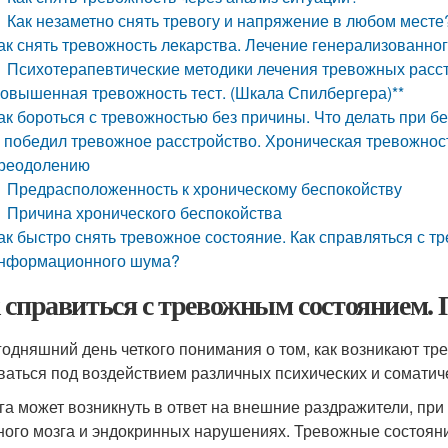
Как незаметно снять тревогу и напряжение в любом месте
ак снять тревожность лекарства. Лечение генерализованно
Психотерапевтические методики лечения тревожных расс
овышенная тревожность тест. (Шкала Спилбергера)**
ак бороться с тревожностью без причины. Что делать при б
 победил тревожное расстройство. Хроническая тревожност
реодолению
Предрасположенность к хроническому беспокойству
Причина хронического беспокойства
ак быстро снять тревожное состояние. Как справляться с т
нформационного шума?
 справиться с тревожным состоянием.
годняшний день четкого понимания о том, как возникают тр
ваться под воздействием различных психических и соматич
га может возникнуть в ответ на внешние раздражители, пр
ного мозга и эндокринных нарушениях. Тревожные состоян