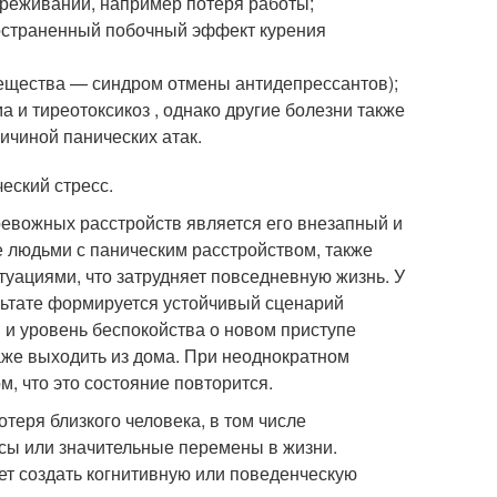
реживаний, например потеря работы;
остраненный побочный эффект курения
ещества — синдром отмены антидепрессантов);
 и тиреотоксикоз , однако другие болезни также
ичиной панических атак.
еский стресс.
ревожных расстройств является его внезапный и
 людьми с паническим расстройством, также
уациями, что затрудняет повседневную жизнь. У
льтате формируется устойчивый сценарий
я и уровень беспокойства о новом приступе
даже выходить из дома. При неоднократном
м, что это состояние повторится.
теря близкого человека, в том числе
сы или значительные перемены в жизни.
т создать когнитивную или поведенческую