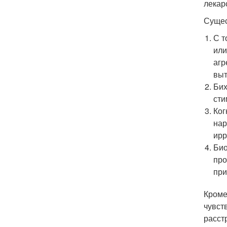
лекар
Сущес
С т
или
агр
выт
Бих
сти
Ког
нар
ирр
Био
про
при
Кроме
чувст
расст