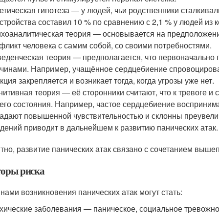
етическая гипотеза — у людей, чьи родственники сталкивал
стройства составил 10 % по сравнению с 2,1 % у людей из 
хоаналитическая теория — основывается на предположении
фликт человека с самим собой, со своими потребностями.
еденческая теория — предполагается, что первоначально
чинами. Например, учащённое сердцебиение спровоцирова
кция закрепляется и возникает тогда, когда угрозы уже нет.
нитивная теория — её сторонники считают, что к тревоге и
его состояния. Например, частое сердцебиение воспринима
адают повышенной чувствительностью и склонны преувел
дений приводит в дальнейшем к развитию панических атак
.
тно, развитие панических атак связано с сочетанием выше
оры риска
нами возникновения панических атак могут стать:
хические заболевания — паническое, социальное тревожно