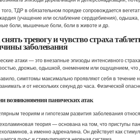
 того, ТДР в обязательном порядке сопровождается вегета
кардия (учащение или ослабление сердцебиения), одышка, о
ные боли, мышечные боли, боли в животе и др.
 снять тревогу и чувство страха таблет
чины заболевания
еские атаки — это внезапные эпизоды интенсивного стра
востью, дрожью, одышкой, онемением или ощущением, что 
равило, симптомы максимально проявляют себя в течение не
 занимать и от нескольких секунд до часа. Физической опас
ии возникновения панических атак
улярным теориям и гипотезам развития заболевания относя
ехоламиновая теория — основана на том, что приступы п
ехоламинов, а именно адреналина. Он действует как стимуля
щается пульс и стимулируется нервная система.