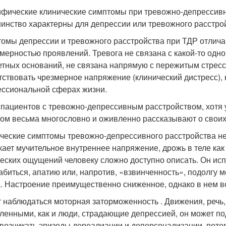
фические клинические симптомы при тревожно-депрессивн
инство характерны для депрессии или тревожного расстро
омы депрессии и тревожного расстройства при ТДР отлич
мерностью проявлений. Тревога не связана с какой-то одно
етных оснований, не связана напрямую с пережитым стрессо
тствовать чрезмерное напряжение (клинический дистресс),
ссиональной сферах жизни.
 пациентов с тревожно-депрессивным расстройством, хотя у
том весьма многословно и оживленно рассказывают о своих 
ческие симптомы тревожно-депрессивного расстройства н
кает мучительное внутреннее напряжение, дрожь в теле ка
еских ощущений человеку сложно доступно описать. Он ис
абиться, апатию или, напротив, «взвинченность», подолгу м
. Настроение преимущественно сниженное, однако в нем вс
 наблюдаться моторная заторможенность . Движения, речь,
ленными, как и люди, страдающие депрессией, он может под
 возникать эпизоды дереалиации и деперсонадизации, потер