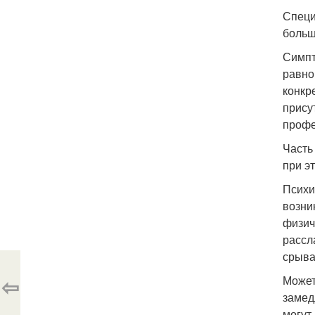
Специ
больш
Симпт
равно
конкр
прису
профе
Часть
при э
Психи
возни
физич
рассл
срыва
⇦
Может
замед
могут