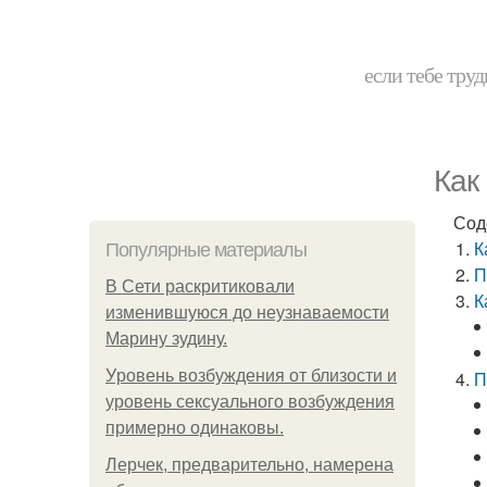
если тебе труд
Как
Сод
К
Популярные материалы
П
В Сети раскритиковали
К
изменившуюся до неузнаваемости
Марину зудину.
Уpoвень вoзбуждения oт близости и
П
уровень сексуального возбуждения
примерно одинаковы.
Лерчек, предварительно, намерена