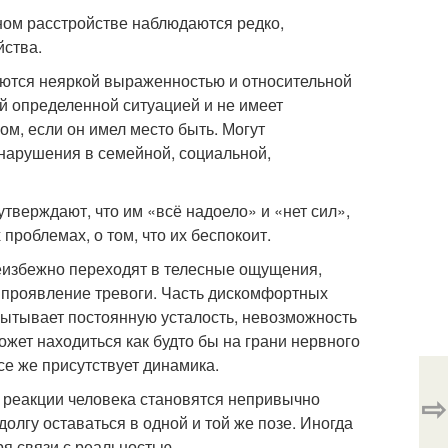
ом расстройстве наблюдаются редко,
йства.
аются неяркой выраженностью и относительной
й определенной ситуацией и не имеет
м, если он имел место быть. Могут
 нарушения в семейной, социальной,
тверждают, что им «всё надоело» и «нет сил»,
проблемах, о том, что их беспокоит.
еизбежно переходят в телесные ощущения,
к проявление тревоги. Часть дискомфортных
пытывает постоянную усталость, невозможность
ожет находиться как будто бы на грани нервного
е же присутствует динамика.
⇨
 реакции человека становятся непривычно
олгу оставаться в одной и той же позе. Иногда
я связи с реальностью.