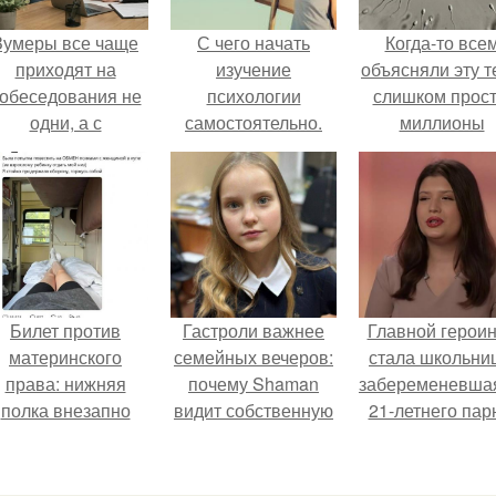
Зумеры все чаще
С чего начать
Когда-то все
приходят на
изучение
объясняли эту т
обеседования не
психологии
слишком прост
одни, а с
самостоятельно.
миллионы
родителями,
«Психология
сперматозоид
алуются эйчары.
человека» от
бегут к цели, 
4BRAIN
побеждает сам
быстрый.
Билет против
Гастроли важнее
Главной герои
материнского
семейных вечеров:
стала школьни
права: нижняя
почему Shaman
забеременевшая
полка внезапно
видит собственную
21-летнего пар
нашла законного
дочь чаще на
владельца.
экране, чем
вживую.