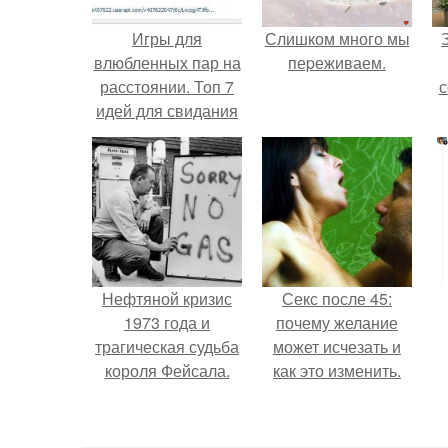
Игры для
Слишком много мы
влюбленных пар на
пеpеживаем.
расстоянии. Топ 7
с
идей для свидания
на расстоянии
ж
Нефтяной кризис
Секс после 45:
1973 года и
почему желание
трагическая судьба
может исчезать и
короля Фейсала.
как это изменить.