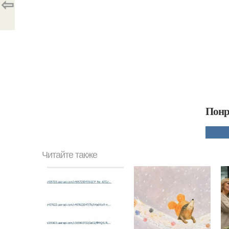
⇦
Понр
Читайте также