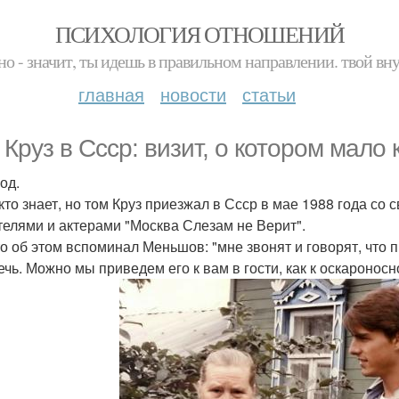
ПСИХОЛОГИЯ ОТНОШЕНИЙ
но - значит, ты идешь в правильном направлении. твой вн
главная
новости
статьи
 Круз в Ссср: визит, о котором мало 
од.
кто знает, но том Круз приезжал в Ссср в мае 1988 года со 
телями и актерами "Москва Слезам не Верит".
то об этом вспоминал Меньшов: "мне звонят и говорят, что 
ечь. Можно мы приведем его к вам в гости, как к оскаронос