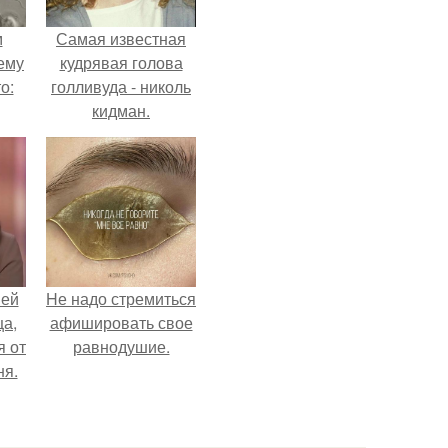
м
Самая известная
ему
кудрявая голова
о:
голливуда - николь
кидман.
ов
а
ый
ней
Hе надо стремиться
ца,
афишировать свое
 от
равнодушие.
ня.