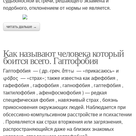
судьбоносной встречи, решающего экзамена и
подобного, отклонением от нормы не является.
читать дальше →
Как называют человека который
боится всего. Гаптофобия
Гаптофо́бия — ( др.-греч. ἅπτω — «прикасаюсь» и
φόβος — «страх»; также известна как афефо́бия ,
гафефо́бия , гафофо́бия , гапнофо́бия , гаптефо́бия ,
тактилофо́бия , афенфосмофобия ) — редкая
специфическая фобия , навязчивый страх , боязнь
прикосновения окружающих людей. Наблюдается при
обсессивно-компульсивном расстройстве и психастении
. Проявляется как страх вторжения или загрязнения,
распространяющийся даже на близких знакомых