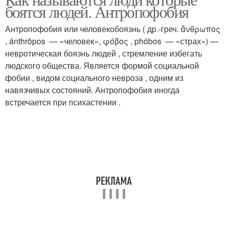
боятся людей. Антропофобия
Антропофобия или человекобоязнь ( др.-греч. ἄνθρωπος
, ánthrōpos — «человек», φόβος , phóbos — «страх») —
невротическая боязнь людей , стремление избегать
людского общества. Является формой социальной
фобии , видом социального невроза , одним из
навязчивых состояний. Антропофобия иногда
встречается при психастении .