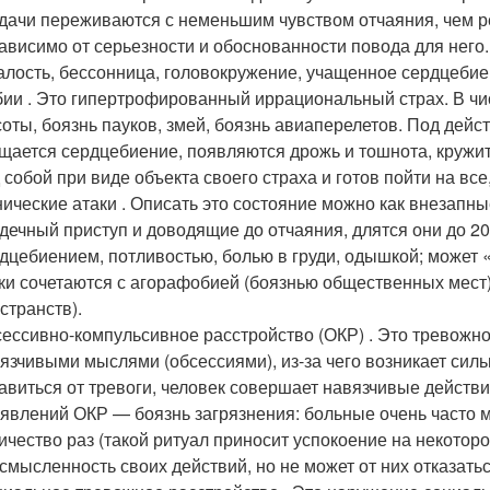
дачи переживаются с неменьшим чувством отчаяния, чем 
ависимо от серьезности и обоснованности повода для нег
алость, бессонница, головокружение, учащенное сердцебиен
ии . Это гипертрофированный иррациональный страх. В ч
оты, боязнь пауков, змей, боязнь авиаперелетов. Под дейс
щается сердцебиение, появляются дрожь и тошнота, кружитс
 собой при виде объекта своего страха и готов пойти на все
ические атаки . Описать это состояние можно как внезап
дечный приступ и доводящие до отчаяния, длятся они до 
дцебиением, потливостью, болью в груди, одышкой; может 
ки сочетаются с агорафобией (боязнью общественных мест
странств).
ессивно-компульсивное расстройство (ОКР) . Это тревожн
язчивыми мыслями (обсессиями), из-за чего возникает силь
авиться от тревоги, человек совершает навязчивые действ
явлений ОКР — боязнь загрязнения: больные очень часто 
ичество раз (такой ритуал приносит успокоение на некотор
смысленность своих действий, но не может от них отказатьс