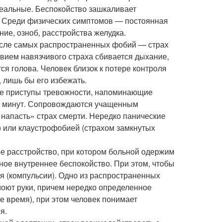
реальные. Беспокойство зашкаливает
о. Среди физических симптомов — постоянная
ие, озноб, расстройства желудка.
исле самых распространенных фобий — страх
твием навязчивого страха сбивается дыхание,
я голова. Человек близок к потере контроля
, лишь бы его избежать.
ные приступы тревожности, напоминающие
20 минут. Сопровождаются учащенным
«напасть» страх смерти. Нередко панические
) или клаустрофобией (страхом замкнутых
ое расстройство, при котором больной одержим
ное внутреннее беспокойство. При этом, чтобы
ия (компульсии). Одно из распространенных
моют руки, причем нередко определенное
ое время), при этом человек понимает
я.