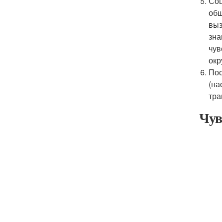
Соц
общ
выз
зна
чув
окр
Пос
(на
тра
Чув