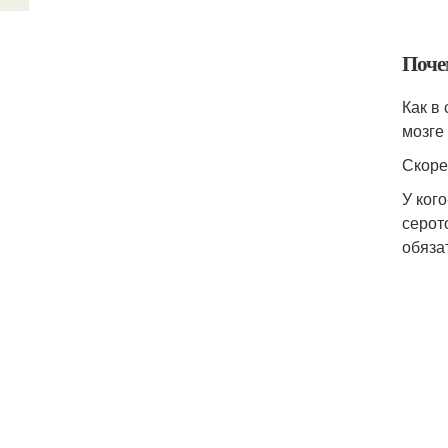
Поче
Как в
мозге
Скоре
У ког
серот
обяза