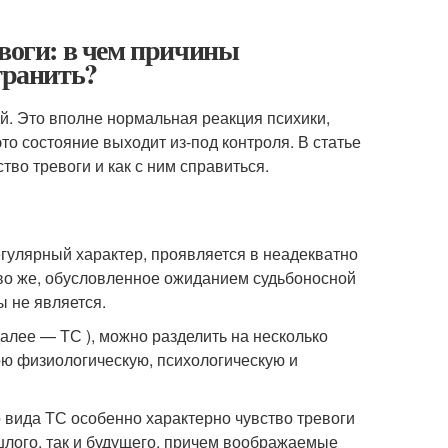
евоги: в чем причины
транить?
й. Это вполне нормальная реакция психики,
то состояние выходит из-под контроля. В статье
тво тревоги и как с ним справиться.
егулярный характер, проявляется в неадекватно
тво же, обусловленное ожиданием судьбоносной
ы не является.
далее — ТС ), можно разделить на несколько
ою физиологическую, психологическую и
 вида ТС особенно характерно чувство тревоги
шлого, так и будущего, причем воображаемые