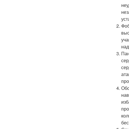
неу
нез
уст
Фоб
выс
уча
над
Пан
сер
сер
ата
про
Обс
нав
изб
про
кол
бес