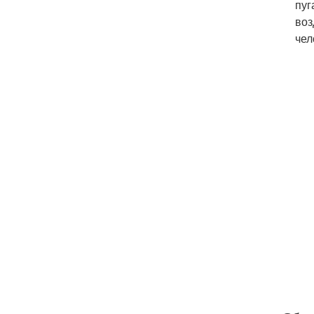
пуг
воз
чел