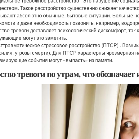
иальное тревожное расстройство . Это нарушение социаль
еством. Такое расстройство существенно снижает качеств
ывают абсолютно обычные, бытовые ситуации. Больные не 
комств и даже необходимость позвонить, например, водопр
ство тревоги доставляет психологический дискомфорт, так к
ужающие могут это заметить.
ттравматическое стрессовое расстройство (ПТСР) . Возник
силия, угрозы смерти). Для ПТСР характерны чрезмерная н
вмирующие события могут «выпасть» из памяти.
ство тревоги по утрам, что обозначает 