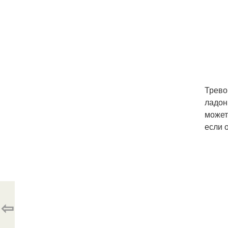
Трево
ладон
может
если 
⇦