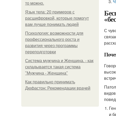
Ч
то можно.
Бес
Язык тела: 20 примеров с
«бе
расшифровкой, которые помогут
вам лучше понимать людей
С чув
Психология: возможности для
связа
профессионального роста и
расск
развития через программы
переподготовки
Поче
Система мужчина и Женщина. - как
Говор
складывается такая система
высок
"Мужчина - Женщина"
встре
Как правильно принимать
Патол
Дюфастон: Рекомендации врачей
видов
повед
Ген
и б