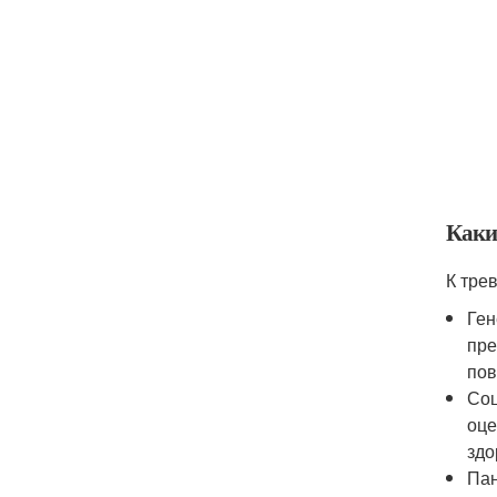
Каки
К тре
Ген
пре
пов
Соц
оце
здо
Пан