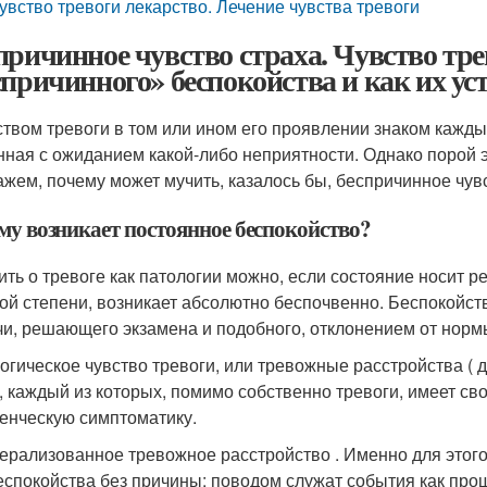
увство тревоги лекарство. Лечение чувства тревоги
причинное чувство страха. Чувство тр
спричинного» беспокойства и как их ус
ством тревоги в том или ином его проявлении знаком кажды
нная с ожиданием какой-либо неприятности. Однако порой э
ажем, почему может мучить, казалось бы, беспричинное чувс
му возникает постоянное беспокойство?
ить о тревоге как патологии можно, если состояние носит р
ой степени, возникает абсолютно беспочвенно. Беспокойс
чи, решающего экзамена и подобного, отклонением от норм
огическое чувство тревоги, или тревожные расстройства ( 
, каждый из которых, помимо собственно тревоги, имеет св
енческую симптоматику.
ерализованное тревожное расстройство . Именно для этого
еспокойства без причины: поводом служат события как про