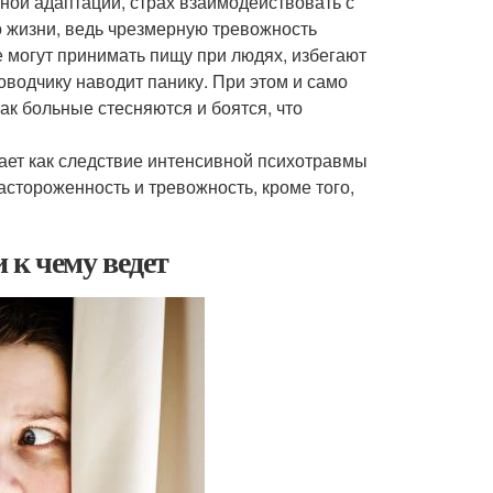
ной адаптации, страх взаимодействовать с
о жизни, ведь чрезмерную тревожность
могут принимать пищу при людях, избегают
оводчику наводит панику. При этом и само
ак больные стесняются и боятся, что
ает как следствие интенсивной психотравмы
астороженность и тревожность, кроме того,
и к чему ведет