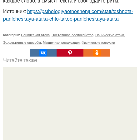
каждое слово, в смысл текста и соблюдайте ритм.
Источник:
https://psihologiyaotnoshenij.com/stati/toshnota-
panicheskaya-ataka-chto-takoe-panicheskaya-ataka
Категории:
Паническая атака
,
Постоянное беспокойство
,
Панические атаки
,
Эффективные способы
,
Мышечная релаксация
,
Физические нагрузки
Читайте также
Магия и значение чисел «сюцай». СЮЦАЙ —, что это?
Нумерология или древняя числовая наука помогающая
реализоваться в жизни?