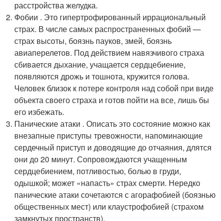
расстройства желудка.
Фобии . Это гипертрофированный иррациональный
страх. В числе самых распространенных фобий —
страх высоты, боязнь пауков, змей, боязнь
авиаперелетов. Под действием навязчивого страха
сбивается дыхание, учащается сердцебиение,
появляются дрожь и тошнота, кружится голова.
Человек близок к потере контроля над собой при виде
объекта своего страха и готов пойти на все, лишь бы
его избежать.
Панические атаки . Описать это состояние можно как
внезапные приступы тревожности, напоминающие
сердечный приступ и доводящие до отчаяния, длятся
они до 20 минут. Сопровождаются учащенным
сердцебиением, потливостью, болью в груди,
одышкой; может «напасть» страх смерти. Нередко
панические атаки сочетаются с агорафобией (боязнью
общественных мест) или клаустрофобией (страхом
замкнутых пространств).