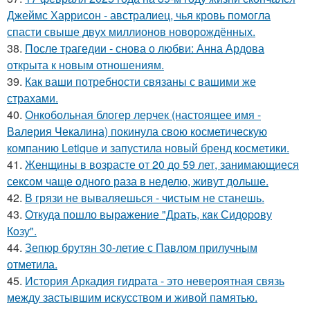
Джеймс Харрисон - австралиец, чья кровь помогла
спасти свыше двух миллионов новорождённых.
38.
После трагедии - снова о любви: Анна Ардова
открыта к новым отношениям.
39.
Как ваши потребности связаны с вашими же
страхами.
40.
Онкобольная блогер лерчек (настоящее имя -
Валерия Чекалина) покинула свою косметическую
компанию Letique и запустила новый бренд косметики.
41.
Женщины в возрасте от 20 до 59 лет, занимающиеся
сексом чаще одного раза в неделю, живут дольше.
42.
В грязи не вываляешься - чистым не станешь.
43.
Откуда пошло выражение "Драть, кaк Сидopoву
Кoзу".
44.
Зепюр брутян 30-летие с Павлом прилучным
отметила.
45.
История Аркадия гидрата - это невероятная связь
между застывшим искусством и живой памятью.