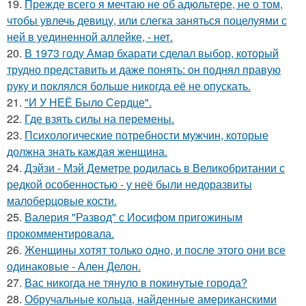
19.
Прежде всего я мечтаю не об адюльтере, не о том,
чтобы увлечь девицу, или слегка заняться поцелуями с
ней в уединенной аллейке, - нет.
20.
В 1973 году Амар бхарати сделал выбор, который
трудно представить и даже понять: он поднял правую
руку и поклялся больше никогда её не опускать.
21.
"И У НЕЁ Было Сердце".
22.
Где взять силы на перемены.
23.
Психологические потребности мужчин, которые
должна знать каждая женщина.
24.
Дэйзи - Мэй Деметре родилась в Великобритании с
редкой особенностью - у неё были недоразвиты
малоберцовые кости.
25.
Валерия "Развод" с Иосифом пригожиным
прокомментировала.
26.
Женщины хотят только одно, и после этого они все
одинаковые - Ален Делон.
27.
Вас никогда не тянуло в покинутые города?
28.
Обручальные кольца, найденные американскими