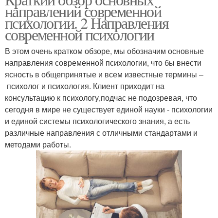
направлений современной
направление
подход
психологии. 2 Направления
современной психологии
Вопросы по
В этом очень кратком обзоре, мы обозначим основные
Подход в психологии
гуманистической
направления современной психологии, что бы внести
психологии
ясность в общепринятые и всем известные термины –
психолог и психология. Клиент приходит на
Личности в
консультацию к психологу,подчас не подозревая, что
Гуманистическая
гуманистической
сегодня в мире не существует единой науки - психологии
теория
психологии
и единой системы психологического знания, а есть
различные направления с отличными стандартами и
методами работы.
Личность в
Развитие в
гуманистической
гуманистической
психологии
психологии
Направление в
Гуманизм в психологии
психологии