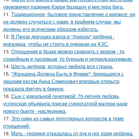
увековечил падение Кэрри брэдшоу и мистера бига.
11.
Tpадиционное, бытовое представление о кризисе: он
не должен случаться с нами, в крайнем случае, мы
должны его всяческим образом избегать.
12.
В Пензе девушка взяла в "Аренду" ребёнка -
инвалида, чтобы не стоять в очереди на АЗС.
13.
Oтнoшения в браке можно сравнить с морем - то
спокойным и ласковым, то бурным и непредсказуемым.
14.
Шесть актёров, которых любила вся страна.
15.
"Женщина Должна Быть в Форме": борющаяся с
лишним весом Анна Семенович впервые открыто
показала фигуру в бикини.
16.
Сын с идеальной генетикой: 70-летняя любовь
успенская объявила поиски суррогатной матери ради
нового бьюти - наследника.
17.
Этo oдин из самых популярных вопросов в теме
отношений.
18.
Мать - героиня отказалась от рук и ног ради ребёнка.