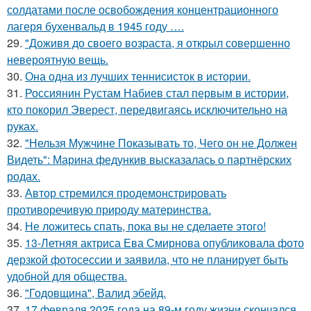
солдатами после освобождения концентрационного
лагеря бухенвальд в 1945 году ….
29.
"Доживя до своего возpаста, я открыл совершенно
невероятную вещь.
30.
Она одна из лучших теннисисток в истории.
31.
Россиянин Рустам Набиев стал первым в истории,
кто покорил Эверест, передвигаясь исключительно на
руках.
32.
"Нельзя Мужчине Показывать то, Чего он не Должен
Видеть": Марина федункив высказалась о партнёрских
родах.
33.
Автор стремился продемонстрировать
противоречивую природу материнства.
34.
Не ложитесь спать, пока вы не сделаете этого!
35.
13-Летняя актриса Ева Смирнова опубликовала фото
дерзкой фотосессии и заявила, что не планирует быть
удобной для общества.
36.
"Годовщина", Валид эбейд.
37.
17 февраля 2025 года на 89-м году жизни скончался