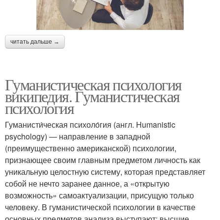
Гуманистическая
читать дальше →
Подходы в психологии
психотерапия
Гуманистическая психология
википедия. Гуманистическая
психология
Гуманисти́ческая психоло́гия (англ. Humanistic
psychology) — направление в западной
(преимущественно американской) психологии,
признающее своим главным предметом личность как
уникальную целостную систему, которая представляет
собой не нечто заранее данное, а «открытую
возможность» самоактуализации, присущую только
человеку. В гуманистической психологии в качестве
основных предметов анализа выступают: высшие