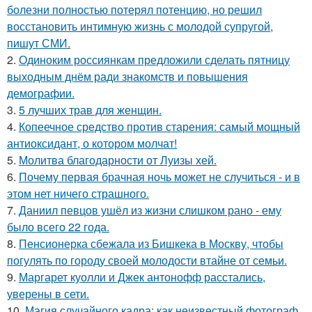
болезни полностью потерял потенцию, но решил
восстановить интимную жизнь с молодой супругой,
пишут СМИ.
2.
Одиноким россиянкам предложили сделать пятницу
выходным днём ради знакомств и повышения
демографии.
3.
5 лучших трав для женщин.
4.
Копеечное средство против старения: самый мощный
антиоксидант, о котором молчат!
5.
Молитва благодарности от Луизы хей.
6.
Почему первая брачная ночь может не случиться - и в
этом нет ничего страшного.
7.
Даниил певцов ушёл из жизни слишком рано - ему
было всего 22 года.
8.
Пенсионерка сбежала из Бишкека в Москву, чтобы
погулять по городу своей молодости втайне от семьи.
9.
Маргарет куолли и Джек антонофф расстались,
уверены в сети.
10.
Магия случайного кадра: как неизвестный фотограф