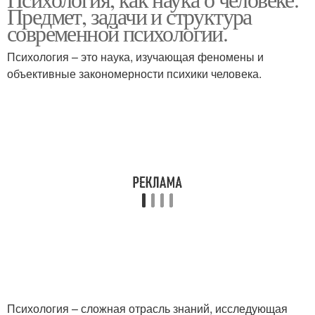
Предмет, задачи и структура
психология
психология
современной психологии.
Психология – это наука, изучающая феномены и
Гуманистическая
Аналитическая
объективные закономерности психики человека.
психология
психология
Индивидуальная
Психологии в науке
психология
Психологии в развитии
Современные науки
Психологии на
Общий психология
Психология – сложная отрасль знаний, исследующая
современном этапе