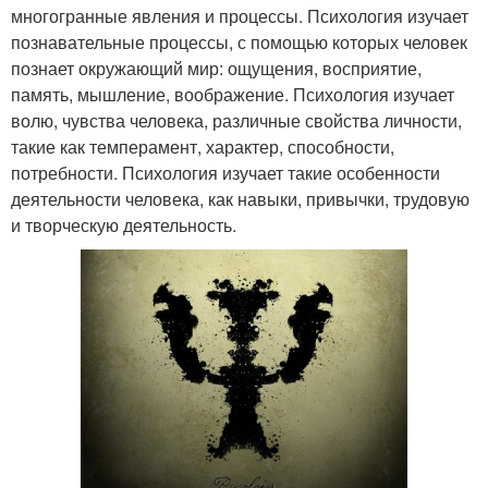
многогранные явления и процессы. Психология изучает
познавательные процессы, с помощью которых человек
познает окружающий мир: ощущения, восприятие,
Психология в
Исследования в
память, мышление, воображение. Психология изучает
междисциплинарном
психологии
волю, чувства человека, различные свойства личности,
пространстве
такие как темперамент, характер, способности,
потребности. Психология изучает такие особенности
деятельности человека, как навыки, привычки, трудовую
Фундаментальная
и творческую деятельность.
психология