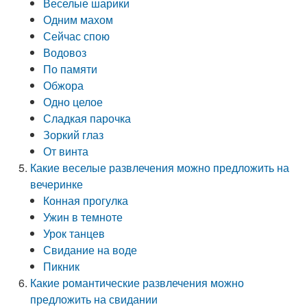
Веселые шарики
Одним махом
Сейчас спою
Водовоз
По памяти
Обжора
Одно целое
Сладкая парочка
Зоркий глаз
От винта
Какие веселые развлечения можно предложить на
вечеринке
Конная прогулка
Ужин в темноте
Урок танцев
Свидание на воде
Пикник
Какие романтические развлечения можно
предложить на свидании