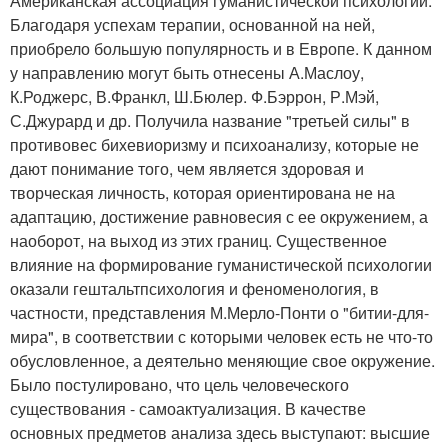
Американская ассоциация гуманистической психологии.
Благодаря успехам терапии, основанной на ней,
приобрело большую популярность и в Европе. К данном
у направлению могут быть отнесены А.Маслоу,
К.Роджерс, В.Франкл, Ш.Бюлер. Ф.Бэррон, Р.Мэй,
С.Джурард и др. Получила название "третьей силы" в
противовес бихевиоризму и психоанализу, которые не
дают понимание того, чем является здоровая и
творческая личность, которая ориентирована не на
адаптацию, достижение равновесия с ее окружением, а
наоборот, на выход из этих границ. Существенное
влияние на формирование гуманистической психологии
оказали гештальтпсихология и феноменология, в
частности, представления М.Мерло-Понти о "битии-для-
мира", в соответствии с которыми человек есть не что-то
обусловленное, а деятельно меняющие свое окружение.
Было постулировано, что цель человеческого
существования - самоактуализация. В качестве
основных предметов анализа здесь выступают: высшие