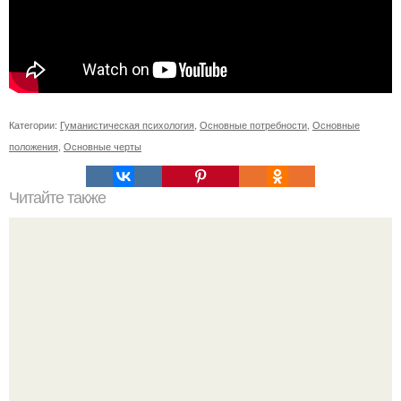
Категории:
Гуманистическая психология
,
Основные потребности
,
Основные
положения
,
Основные черты
Читайте также
Можно ли носить кольцо на безымянном пальце правой
руки незамужней девушке