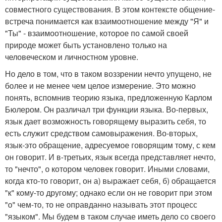
совместного существования. В этом контексте общение-
встреча понимается как взаимоотношение между "Я" и
"Ты" - взаимоотношение, которое по самой своей
природе может быть установлено только на
человеческом и личностном уровне.
Но дело в том, что в таком воззрении нечто упущено, не
более и не менее чем целое измерение. Это можно
понять, вспомнив теорию языка, предложенную Карлом
Бюлером. Он различал три функции языка. Во-первых,
язык дает возможность говорящему выразить себя, то
есть служит средством самовыражения. Во-вторых,
язык-это обращение, адресуемое говорящим тому, с кем
он говорит. И в-третьих, язык всегда представляет нечто,
то "нечто", о котором человек говорит. Иными словами,
когда кто-то говорит, он а) выражает себя, б) обращается
"к" кому-то другому; однако если он не говорит при этом
"о" чем-то, то не оправданно называть этот процесс
"языком". Мы будем в таком случае иметь дело со своего