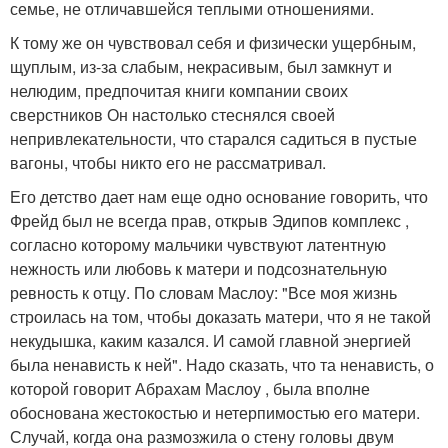
семье, не отличавшейся теплыми отношениями.
К тому же он чувствовал себя и физически ущербным,
щуплым, из-за слабым, некрасивым, был замкнут и
нелюдим, предпочитая книги компании своих
сверстников Он настолько стеснялся своей
непривлекательности, что старался садиться в пустые
вагоны, чтобы никто его не рассматривал.
Его детство дает нам еще одно основание говорить, что
Фрейд был не всегда прав, открыв Эдипов комплекс ,
согласно которому мальчики чувствуют латентную
нежность или любовь к матери и подсознательную
ревность к отцу. По словам Маслоу: "Все моя жизнь
строилась на том, чтобы доказать матери, что я не такой
некудышка, каким казался. И самой главной энергией
была ненависть к ней". Надо сказать, что та ненависть, о
которой говорит Абрахам Маслоу , была вполне
обоснована жестокостью и нетерпимостью его матери.
Случай, когда она размозжила о стену головы двум