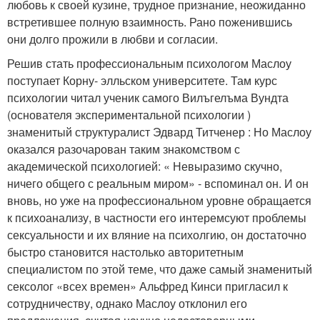
любовь к своей кузине, трудное признание, неожиданно
встретившее полную взаимность. Рано поженившись
они долго прожили в любви и согласии.
Решив стать профессиональным психологом Маслоу
поступает Корну- элльском университете. Там курс
психологии читал ученик самого Вилъгелъма Вундта
(основателя экспериментальной психологии )
знаменитый структуралист Эдвард Титченер : Но Маслоу
оказался разочарован таким знакомством с
академической психологией: « Невыразимо скучно,
ничего общего с реальным миром» - вспоминал он. И он
вновь, но уже на профессиональном уровне обращается
к психоанализу, в частности его интеремсуют проблемы
сексуальности и их вляние на психолгию, он достаточно
быстро становится настолько авторитетным
специалистом по этой теме, что даже самый знаменитый
сексолог «всех времен» Альфред Кинси пригласил к
сотрудничеству, однако Маслоу отклонил его