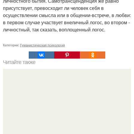
личностного бытия. Самотрансценденция же равно
присутствует, превосходит ли человек себя в
осуществлении смысла или в общении-встрече, в любви:
в первом случае участвует внеличный логос, во втором -
личностный, так сказать, воплощенный логос.
Категории:
Гуманистическая психология
Читайте также
Какие женщины нравятся мужчинам. Отрезвляющая
статья! Какие женщины нравятся мужчинам.