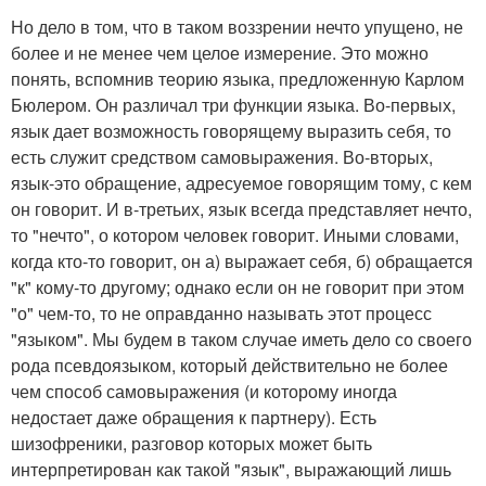
Но дело в том, что в таком воззрении нечто упущено, не
более и не менее чем целое измерение. Это можно
понять, вспомнив теорию языка, предложенную Карлом
Бюлером. Он различал три функции языка. Во-первых,
язык дает возможность говорящему выразить себя, то
есть служит средством самовыражения. Во-вторых,
язык-это обращение, адресуемое говорящим тому, с кем
он говорит. И в-третьих, язык всегда представляет нечто,
то "нечто", о котором человек говорит. Иными словами,
когда кто-то говорит, он а) выражает себя, б) обращается
"к" кому-то другому; однако если он не говорит при этом
"о" чем-то, то не оправданно называть этот процесс
"языком". Мы будем в таком случае иметь дело со своего
рода псевдоязыком, который действительно не более
чем способ самовыражения (и которому иногда
недостает даже обращения к партнеру). Есть
шизофреники, разговор которых может быть
интерпретирован как такой "язык", выражающий лишь