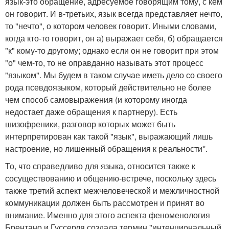
язык-это обращение, адресуемое говорящим тому, с кем
он говорит. И в-третьих, язык всегда представляет нечто,
то "нечто", о котором человек говорит. Иными словами,
когда кто-то говорит, он а) выражает себя, б) обращается
"к" кому-то другому; однако если он не говорит при этом
"о" чем-то, то не оправданно называть этот процесс
"языком". Мы будем в таком случае иметь дело со своего
рода псевдоязыком, который действительно не более
чем способ самовыражения (и которому иногда
недостает даже обращения к партнеру). Есть
шизофреники, разговор которых может быть
интерпретирован как такой "язык", выражающий лишь
настроение, но лишенный обращения к реальности*.
То, что справедливо для языка, относится также к
сосуществованию и общению-встрече, поскольку здесь
также третий аспект межчеловеческой и межличностной
коммуникации должен быть рассмотрен и принят во
внимание. Именно для этого аспекта феноменология
Брентано и Гуссерля создала термин "интенциональный