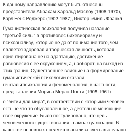
К данному направлению могут быть отнесены
представители Абрахам Харольд Маслоу (1908-1970),
Карл Ренс Роджерс (1902-1987), Виктор Эмиль Франкл
Гуманистическая психология получила название
"третьей силы" в противовес бихевиоризму и
психоанализу, которые не дают понимание того, чем
является здоровая и творческая личность, которая
ориентирована не на адаптацию, достижение
равновесия с ее окружением, а, наоборот, на выход из
этих границ. Существенное влияние на формирование
гуманистической психологии оказали
гештальтпсихология и феноменология, в частности,
представления Мориса Мерло-Понти (1908-1961)
о "битии-для-мира", в соответствии с которыми человек
есть не что-то обусловленное, а деятельно меняющие
свое окружение. Было постулировано, что цель
человеческого существования - самоактуализация. В
качестве основных предметов анализа здесь выступают: