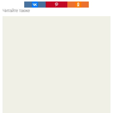
Читайте также
Можно ли носить кольцо на безымянном пальце правой
руки незамужней девушке
Секс после 45: почему желание может исчезать и как это