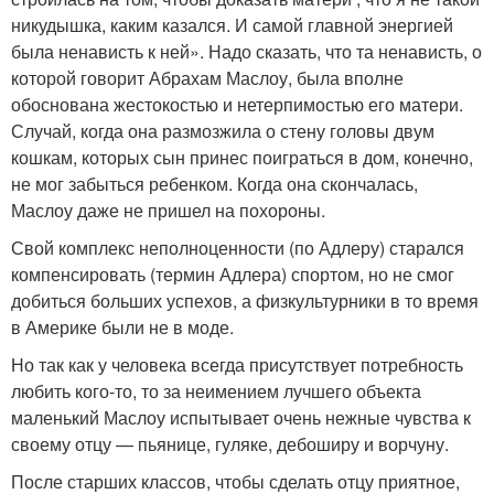
никудышка, каким казался. И самой главной энергией
была ненависть к ней». Надо сказать, что та ненависть, о
которой говорит Абрахам Маслоу, была вполне
обоснована жестокостью и нетерпимостью его матери.
Случай, когда она размозжила о стену головы двум
кошкам, которых сын принес поиграться в дом, конечно,
не мог забыться ребенком. Когда она скончалась,
Маслоу даже не пришел на похороны.
Свой комплекс неполноценности (по Адлеру) старался
компенсировать (термин Адлера) спортом, но не смог
добиться больших успехов, а физкультурники в то время
в Америке были не в моде.
Но так как у человека всегда присутствует потребность
любить кого-то, то за неимением лучшего объекта
маленький Маслоу испытывает очень нежные чувства к
своему отцу — пьянице, гуляке, дебоширу и ворчуну.
После старших классов, чтобы сделать отцу приятное,