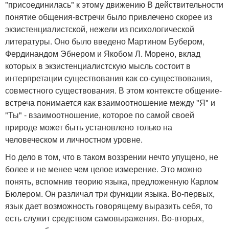
"присоединилась" к этому движению В действительности
понятие общения-встречи было привлечено скорее из
экзистенциалистской, нежели из психологической
литературы. Оно было введено Мартином Бубером,
Фердинандом Эбнером и Якобом Л. Морено, вклад
которых в экзистенциалистскую мысль состоит в
интерпретации существования как со-существования,
совместного существования. В этом контексте общение-
встреча понимается как взаимоотношение между "Я" и
"Ты" - взаимоотношение, которое по самой своей
природе может быть установлено только на
человеческом и личностном уровне.
Но дело в том, что в таком воззрении нечто упущено, не
более и не менее чем целое измерение. Это можно
понять, вспомнив теорию языка, предложенную Карлом
Бюлером. Он различал три функции языка. Во-первых,
язык дает возможность говорящему выразить себя, то
есть служит средством самовыражения. Во-вторых,