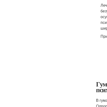
Леч
без
осу
пси
шир
При
Гум
пси
В гум
Олпор