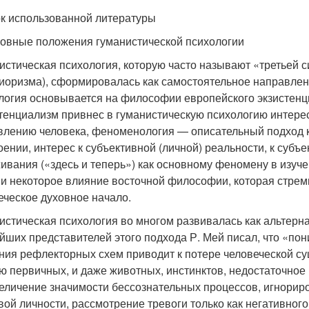
к использованной литературы
новные положения гуманистической психологии
истическая психология, которую часто называют «третьей с
иоризма), сформировалась как самостоятельное направлени
логия основывается на философии европейского экзистен
тенциализм привнес в гуманистическую психологию интерес
влению человека, феноменология — описательный подход к
оении, интерес к субъективной (личной) реальности, к субъ
ивания («здесь и теперь») как основному феномену в изуч
 и некоторое влияние восточной философии, которая стрем
еческое духовное начало.
истическая психология во многом развивалась как альтерн
йших представителей этого подхода Р. Мей писал, что «пон
ния рефлекторных схем приводит к потере человеческой су
ю первичных, и даже животных, инстинктов, недостаточное
еличение значимости бессознательных процессов, игнори
вой личности, рассмотрение тревоги только как негативно