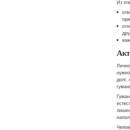
Из эт
отв
при
отн
дру
каж
Акт
Лично
нужно
долг,
гуман
Гуман
естес
лишен
напол
Челов