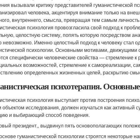
ения вызывали критику представителей гуманистической пси
анизировал человека, акцентируя внимание только на внеш
ного, внутреннего, смысла, превращая тем самым личность
истическая психология провозгласила свой подход к пробле
льную, целостную систему, попять которую посредством а
о невозможно. Именно целостный подход к человеку стал 
истической психологии. Основными мотивами, движущими с
тся специфически человеческие свойства — стремление к 
циальных возможностей, стремление к самореализации, са
ствлению определенных жизненных целей, раскрытию смыс
анистическая психотерапия. Основные
истическая психология выступает против построения психол
и объектом исследования, должен изучаться как активный 
цию и выбирающий способ поведения.
ервый президент,, выдвинул пять основополагающих полож
основе гуманистической психологии строятся некоторые на