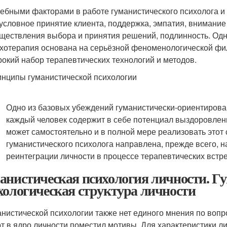
ебными факторами в работе гуманистического психолога и 
условное принятие клиента, поддержка, эмпатия, внимани
ществления выбора и принятия решений, подлинность. Одн
хотерапия основана на серьёзной феноменологической фи
окий набор терапевтических технологий и методов.
нципы гуманистической психологии
Одно из базовых убеждений гуманистически-ориентирован
каждый человек содержит в себе потенциал выздоровлен
может самостоятельно и в полной мере реализовать этот
гуманистического психолога направлена, прежде всего, н
реинтеграции личности в процессе терапевтических встре
анистическая психология личности. Гу
хологическая структура личности
анистической психологии также нет единого мнения по вопро
т в ядро личности поместил мотивы. Для характеристики лич