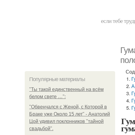
если тебе труд
Гум
пол
Сод
Г
Популярные материалы
А
"Ты такой единственный на всём
Г
белом свете …":
Г
"Обвенчался с Женой, с Которой в
Г
Браке уже Около 15 лет" - Анатолий
Гум
Цой удивил поклонников "тайной
гум
свадьбой".