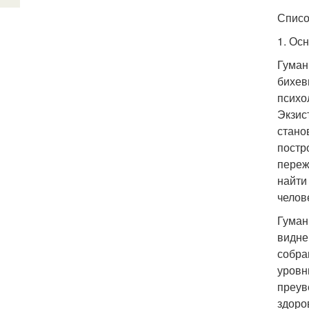
Списо
1. Ос
Гуман
бихев
психо
Экзис
стано
постр
переж
найти
челов
Гуман
видне
собра
уровн
преув
здоро