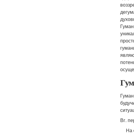
воззр
дегум
духов
Гуман
уника
прост
гуман
являю
потен
осуще
Гум
Гуман
будуч
ситуа
Вг. п
На 