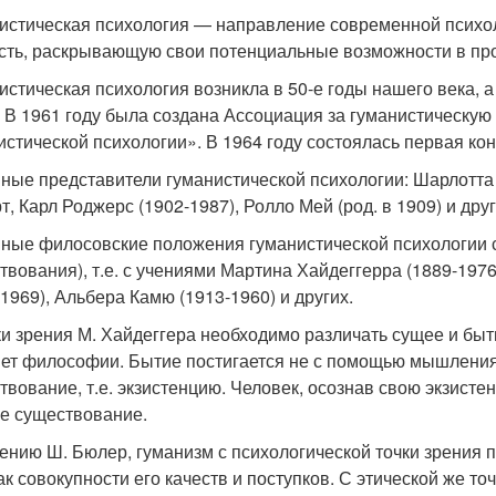
истическая психология — направление современной психо
сть, раскрывающую свои потенциальные возможности в про
истическая психология возникла в 50-е годы нашего века, а
. В 1961 году была создана Ассоциация за гуманистическу
истической психологии». В 1964 году состоялась первая ко
ные представители гуманистической психологии: Шарлотта 
т, Карл Роджерс (1902-1987), Ролло Мей (род. в 1909) и друг
ные филосовские положения гуманистической психологии 
твования), т.е. с учениями Мартина Хайдеггерра (1889-197
-1969), Альбера Камю (1913-1960) и других.
ки зрения М. Хайдеггера необходимо различать сущее и быт
ет философии. Бытие постигается не с помощью мышления, 
твование, т.е. экзистенцию. Человек, осознав свою экзисте
ое существование.
ению Ш. Бюлер, гуманизм с психологической точки зрения п
как совокупности его качеств и поступков. С этической же т