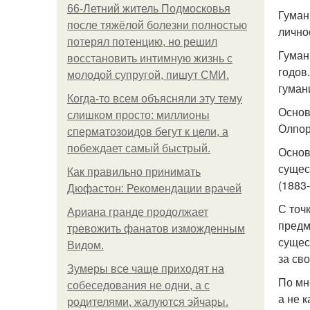
66-Летний житель Подмосковья
Гуман
после тяжёлой болезни полностью
лично
потерял потенцию, но решил
Гуман
восстановить интимную жизнь с
годов
молодой супругой, пишут СМИ.
гуман
Когда-то всем объясняли эту тему
Основ
слишком просто: миллионы
Олпор
сперматозоидов бегут к цели, а
побеждает самый быстрый.
Основ
сущес
Как правильно принимать
(1883
Дюфастон: Рекомендации врачей
С точ
Ариана гранде продолжает
предм
тревожить фанатов изможденным
сущес
Видом.
за св
Зумеры все чаще приходят на
По мн
собеседования не одни, а с
а не 
родителями, жалуются эйчары.