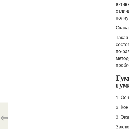
актив
отлич
полну
Скача
Такая
состо
по-ра
метод
пробл
Гум
гум
1. Ос
2. Ко
⇦
3. Эк
Заклю