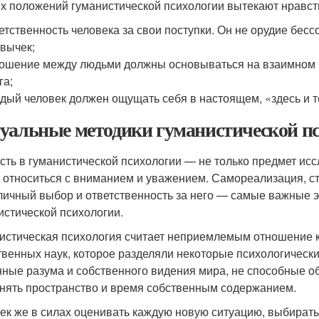
их положений гуманистической психологии вытекают нравс
етственность человека за свои поступки. Он не орудие бес
вычек;
ошение между людьми должны основываться на взаимном 
га;
дый человек должен ощущать себя в настоящем, «здесь и т
уальные методики гуманистической пс
сть в гуманистической психологии — не только предмет иссл
 относиться с вниманием и уважением. Самореализация, ст
 личный выбор и ответственность за него — самые важные 
истической психологии.
истическая психология считает неприемлемым отношение к
твенных наук, которое разделяли некоторые психологически
ные разума и собственного видения мира, не способные о
нять пространство и время собственным содержанием.
ек же в силах оценивать каждую новую ситуацию, выбират