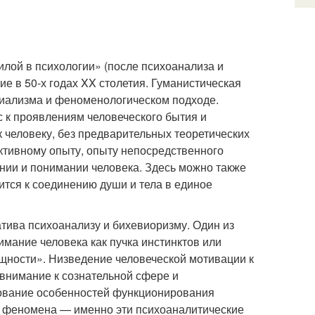
илой в психологии» (после психоанализа и
е в 50-х годах XX столетия. Гуманистическая
циализма и феноменологическом подходе.
 к проявлениям человеческого бытия и
 человеку, без предварительных теоретических
ективному опыту, опыту непосредственного
ении и понимании человека. Здесь можно также
ится к соединению души и тела в единое
атива психоанализу и бихевиоризму. Один из
имание человека как пучка инстинктов или
щности». Низведение человеческой мотивации к
 внимание к сознательной сфере и
рование особенностей функционирования
го феномена — именно эти психоаналитические