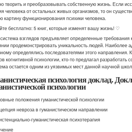
но творить и преобразовывать собственную жизнь. Если ис
ия человека от остальных живых организмов, то он существ
ю картину функционирования психики человека.
йте бесплатно: 5 книг, которые изменят вашу жизнь! ♡
 система взглядов предъявляет определенные требования к
янии продемонстрировать уникальность людей. Наиболее а
зному определялись последователями этого направления. Кт
ов когнитивной психологии, кто-то предлагал разработать 
ема остается одним из уязвимых мест данной научной школ
анистическая психология доклад. Док
анистической психологии
новные положения гуманистической психологии
нцепция невроза в гуманистическом направлении
зистенциально-гуманистическая психотерапия
чение