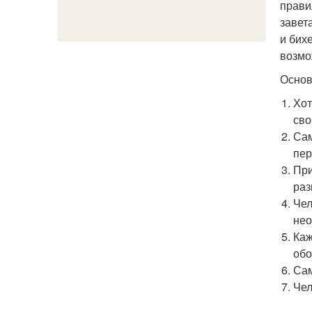
прави
завет
и бих
возмо
Основ
Хот
сво
Сам
пер
При
раз
Чел
нео
Каж
обо
Сам
Чел