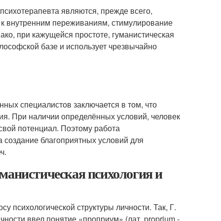
психотерапевта являются, прежде всего,
е к внутренним переживаниям, стимулирование
ако, при кажущейся простоте, гуманистическая
лософской базе и использует чрезвычайно
ных специалистов заключается в том, что
ия. При наличии определённых условий, человек
 свой потенциал. Поэтому работа
а создание благоприятных условий для
ч.
манистическая психология и
су психологической структуры личности. Так, Г.
ности ввел понятие «проприум» (лат. proprium -