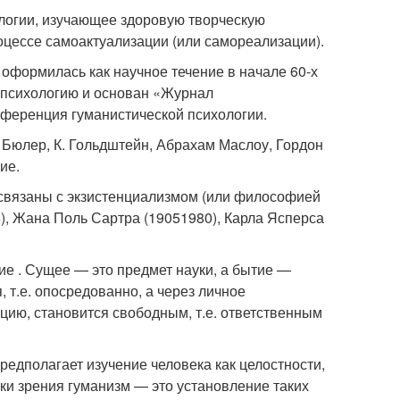
логии, изучающее здоровую творческую
цессе самоактуализации (или самореализации).
 оформилась как научное течение в начале 60-х
ю психологию и основан «Журнал
нференция гуманистической психологии.
Бюлер, К. Гольдштейн, Абрахам Маслоу, Гордон
ие.
связаны с экзистенциализмом (или философией
6), Жана Поль Сартра (19051980), Карла Ясперса
ие . Сущее — это предмет науки, а бытие —
т.е. опосредованно, а через личное
нцию, становится свободным, т.е. ответственным
редполагает изучение человека как целостности,
очки зрения гуманизм — это установление таких