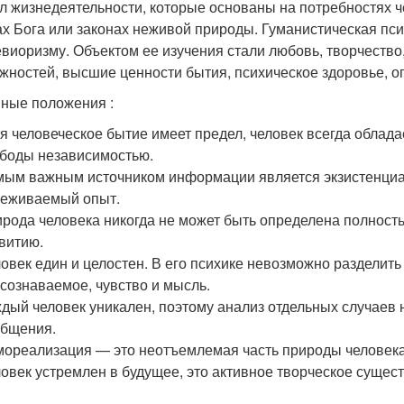
л жизнедеятельности, которые основаны на потребностях ч
ах Бога или законах неживой природы. Гуманистическая пс
евиоризму. Объектом ее изучения стали любовь, творчество
жностей, высшие ценности бытия, психическое здоровье, оп
ные положения :
я человеческое бытие имеет предел, человек всегда облад
боды независимостью.
ым важным источником информации является экзистенциал
еживаемый опыт.
рода человека никогда не может быть определена полностью
витию.
овек един и целостен. В его психике невозможно разделить
сознаваемое, чувство и мысль.
дый человек уникален, поэтому анализ отдельных случаев 
бщения.
ореализация — это неотъемлемая часть природы человека
овек устремлен в будущее, это активное творческое сущест