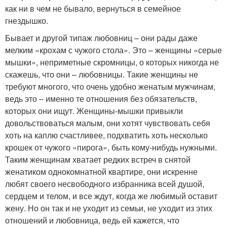
как ни в чем не бывало, вернуться в семейное
гнездышко.
Бывает и другой типаж любовниц – они рады даже
мелким «крохам с чужого стола». Это – женщины «серые
мышки‎», неприметные скромницы, о которых никогда не
скажешь, что они – любовницы. Такие женщины не
требуют многого, что очень удобно женатым мужчинам,
ведь это – именно те отношения без обязательств,
которых они ищут. Женщины-мышки привыкли
довольствоваться малым, они хотят чувствовать себя
хоть на каплю счастливее, подхватить хоть несколько
крошек от чужого «‎пирога», быть кому-нибудь нужными.
Таким женщинам хватает редких встреч в снятой
‎женатиком однокомнатной квартире, они искренне
любят своего несвободного избранника всей душой,
сердцем и телом, и все ждут, когда же любимый оставит
жену. Но он так и не уходит из семьи, не уходит из этих
отношений и любовница, ведь ей кажется, что