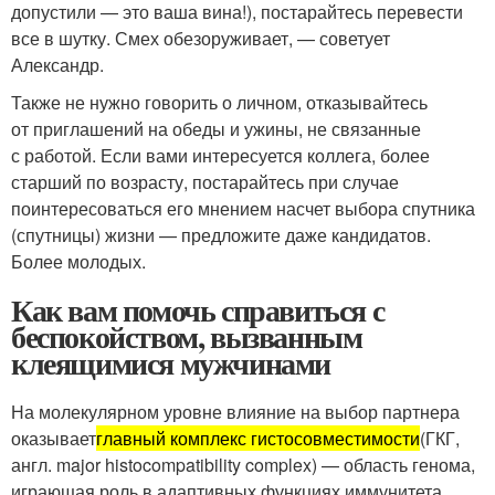
допустили — это ваша вина!), постарайтесь перевести
все в шутку. Смех обезоруживает, — советует
Александр.
Также не нужно говорить о личном, отказывайтесь
от приглашений на обеды и ужины, не связанные
с работой. Если вами интересуется коллега, более
старший по возрасту, постарайтесь при случае
поинтересоваться его мнением насчет выбора спутника
(спутницы) жизни — предложите даже кандидатов.
Более молодых.
Как вам помочь справиться с
беспокойством, вызванным
клеящимися мужчинами
На молекулярном уровне влияние на выбор партнера
оказывает
главный комплекс гистосовместимости
(ГКГ,
англ. major histocompatibility complex) — область генома,
играющая роль в адаптивных функциях иммунитета