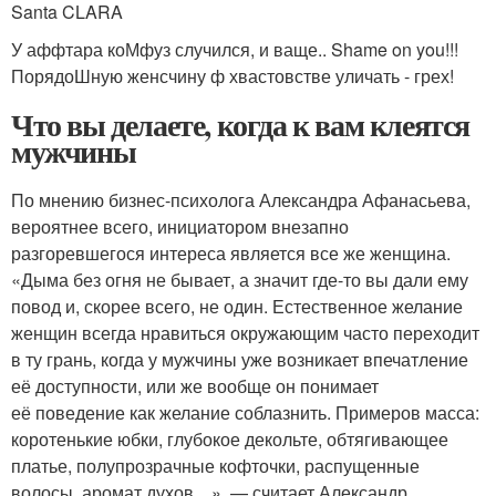
Santa CLARA
У аффтара коМфуз случился, и ваще.. Shame on you!!!
ПорядоШную женсчину ф хвастовстве уличать - грех!
Что вы делаете, когда к вам клеятся
мужчины
По мнению бизнес-психолога Александра Афанасьева,
вероятнее всего, инициатором внезапно
разгоревшегося интереса является все же женщина.
«Дыма без огня не бывает, а значит где-то вы дали ему
повод и, скорее всего, не один. Естественное желание
женщин всегда нравиться окружающим часто переходит
в ту грань, когда у мужчины уже возникает впечатление
её доступности, или же вообще он понимает
её поведение как желание соблазнить. Примеров масса:
коротенькие юбки, глубокое декольте, обтягивающее
платье, полупрозрачные кофточки, распущенные
волосы, аромат духов…», — считает Александр