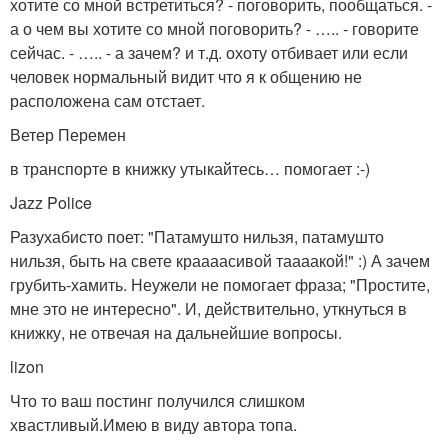
хотите со мной встретиться? - поговорить, пообщаться. -
а о чем вы хотите со мной поговорить? - ….. - говорите
сейчас. - ….. - а зачем? и т.д. охоту отбивает или если
человек нормальный видит что я к общению не
расположена сам отстает.
Ветер Перемен
в транспорте в книжку утыкайтесь… помогает :-)
Jаzz Police
Разухабисто поет: "Патамушто нильзя, патамушто
нильзя, быть на свете краааасивой таааакой!" :) А зачем
грубить-хамить. Неужели не помогает фраза; "Простите,
мне это не интересно". И, действительно, уткнуться в
книжку, не отвечая на дальнейшие вопросы.
lizon
Что то ваш постинг получился слишком
хвастливый.Имею в виду автора топа.