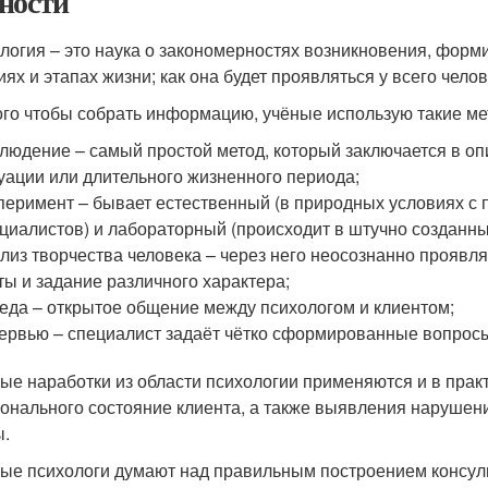
ности
логия – это наука о закономерностях возникновения, форми
иях и этапах жизни; как она будет проявляться у всего чело
ого чтобы собрать информацию, учёные использую такие ме
людение – самый простой метод, который заключается в опи
уации или длительного жизненного периода;
перимент – бывает естественный (в природных условиях с
циалистов) и лабораторный (происходит в штучно созданны
лиз творчества человека – через него неосознанно проявля
ты и задание различного характера;
еда – открытое общение между психологом и клиентом;
ервью – специалист задаёт чётко сформированные вопрос
ые наработки из области психологии применяются и в прак
онального состояние клиента, а также выявления нарушен
.
ые психологи думают над правильным построением консуль