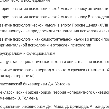
ологического исследования
стория развития психологической мысли в эпоху античност
стория развития психологической мысли в эпоху Возрождени
азвитие психологической мысли в эпоху Просвещения (XVIII в
ственнонаучные предпосылки становления психологии как 
азвитие психологии как самостоятельной науки во второй по
ериментальной психологии и отраслей психологии
труктурализм и функционализм
ранцузская социологическая школа и описательная психолог
азвитие психологии в период открытого кризиса (10-30-е гг.
ая характеристика)
Классический бихевиоризм Дж. Уотсона
Неклассический бихевиоризм: теория «оперантного бихеви
менных» Э. Толмена
Социальный бихевиоризм Дж. Мида, Д. Долларда, А. Бандуры