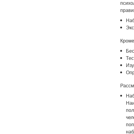
психо
прави
На
Экс
Кроме
Бес
Тес
Изу
Опр
Рассм
На
Наи
пол
чел
поп
наб