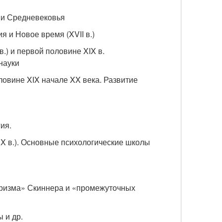
и и Средневековья
я и Новое время (XVII в.)
.) и первой половине XIX в.
науки
ловине XIX начале XX века. Развитие
ия.
 XX в.). Основные психологические школы
оризма» Скиннера и «промежуточных
 и др.