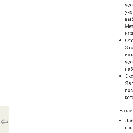
чел
уче
выб
Мет
игр
Осо
Это
инт
чел
наб
Эк
Явл
пов
кот
Разли
⇦
Лаб
спе