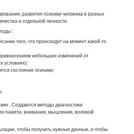
рования, развития психики человека в разных
вечества и отдельной личности.
тоды :
сании того, что происходит на момент какой-то
 привнесением небольших изменений от
х условиях);
ется состояние психики;
ы.
тике . Создаются методы диагностики
ия памяти, внимания, мышления, волевой
тации, чтобы получить нужные данные, и чтобы