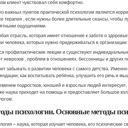
том клиент чувствовал себя комфортно.
из важных пунктов практической психологии является коррек
же терапия , если нужны более длительные сеансы, чтобы 
ятными ощущениями.
юбая отрасль, которая имеет отношение к заботе о здоровье
ки человека, которых нужно придерживаться в организации 
ся профилактические лекции и существуют индивидуальные 
от неврозов , проблем в отношениях, бессонницы и других 
оит забывать о развитии человека с самого детства. Именн
ендации, как воспитывать ребёнка, улучшить его речь и мы
еменем подростков, юношей и взрослых людей интересует, к
 же наука приходит на помощь и предоставляет большое колич
логом.
оды психологии. Основные методы пс
логия – наука, которая изучает человека, его психические 