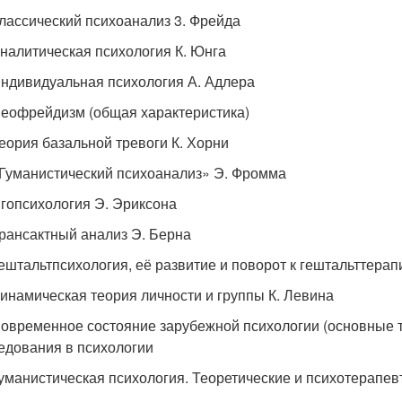
Классический психоанализ 3. Фрейда
Аналитическая психология К. Юнга
Индивидуальная психология А. Адлера
Неофрейдизм (общая характеристика)
Теория базальной тревоги К. Хорни
«Гуманистический психоанализ» Э. Фромма
Эгопсихология Э. Эриксона
Трансактный анализ Э. Берна
Гештальтпсихология, её развитие и поворот к гештальттерап
Динамическая теория личности и группы К. Левина
Современное состояние зарубежной психологии (основные 
едования в психологии
Гуманистическая психология. Теоретические и психотерапев