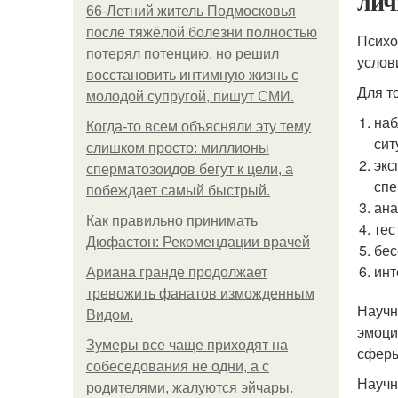
лич
66-Летний житель Подмосковья
после тяжёлой болезни полностью
Психо
потерял потенцию, но решил
услов
восстановить интимную жизнь с
Для т
молодой супругой, пишут СМИ.
наб
Когда-то всем объясняли эту тему
сит
слишком просто: миллионы
экс
сперматозоидов бегут к цели, а
спе
побеждает самый быстрый.
ана
Как правильно принимать
тес
Дюфастон: Рекомендации врачей
бес
инт
Ариана гранде продолжает
тревожить фанатов изможденным
Научн
Видом.
эмоци
Зумеры все чаще приходят на
сферы
собеседования не одни, а с
Научн
родителями, жалуются эйчары.