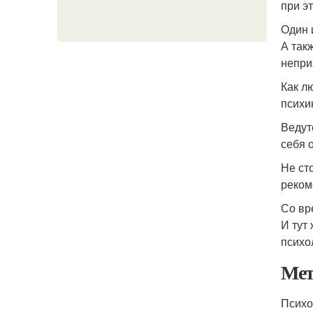
при э
Один 
А так
непри
Как л
психи
Ведут
себя 
Не ст
реком
Со вр
И тут
психо
Мет
Психо