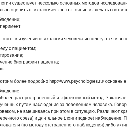
логии существует несколько основных методов исследовани
льно оценить психологическое состояние и сделать соотве
блюдение;
перимент;
 этого, в изучении психологии человека используются и вс
еду с пациентом;
тирование;
чение биографии пациента;
ос.
отрим более подробно http://www.psychologies.ru/ основные
блюдение
более распространенный и эффективный метод. Заключает
ученных путем наблюдения за поведением человека. Говор
овеком, не вмешиваясь при этом в ситуацию. Различают к
еречного среза) и длительное (лонгитюдное) наблюдение. П
людателя (по методу отстраненного наблюдения) либо акти