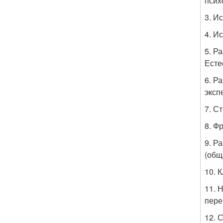
псих
3. И
4. И
5. Р
Есте
6. Р
эксп
7. С
8. Ф
9. Р
(общ
10. 
11. 
пере
12. 