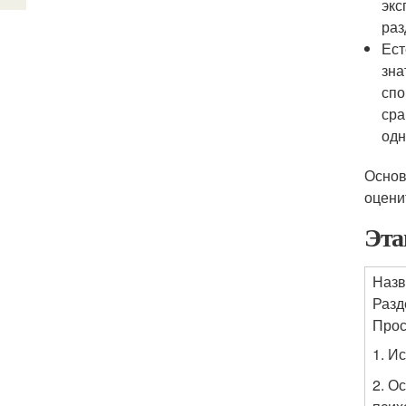
экс
раз
Ест
зна
спо
сра
одн
Основ
оцени
Эта
Назв
Разд
Прос
1. И
2. О