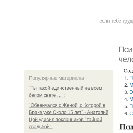
если тебе труд
Пси
чел
Сод
П
Популярные материалы
М
"Ты такой единственный на всём
Э
белом свете …":
М
"Обвенчался с Женой, с Которой в
П
Браке уже Около 15 лет" - Анатолий
С
Цой удивил поклонников "тайной
Пси
свадьбой".