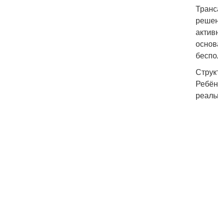
Транс
решен
актив
основ
беспо
Струк
Ребён
реаль