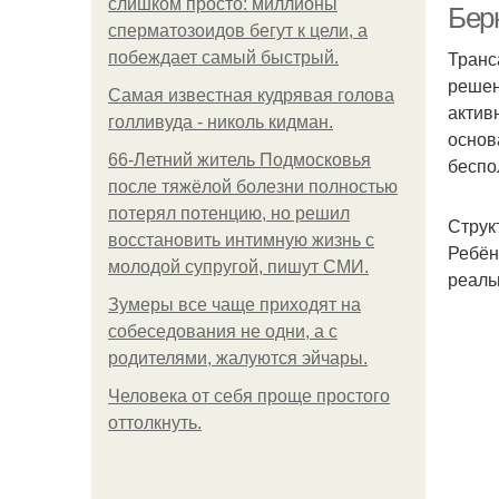
слишком просто: миллионы
Бер
сперматозоидов бегут к цели, а
Транс
побеждает самый быстрый.
решен
Самая известная кудрявая голова
актив
голливуда - николь кидман.
основ
66-Летний житель Подмосковья
беспо
после тяжёлой болезни полностью
потерял потенцию, но решил
Струк
восстановить интимную жизнь с
Ребён
молодой супругой, пишут СМИ.
реаль
Зумеры все чаще приходят на
собеседования не одни, а с
родителями, жалуются эйчары.
Человека от себя проще простого
оттолкнуть.