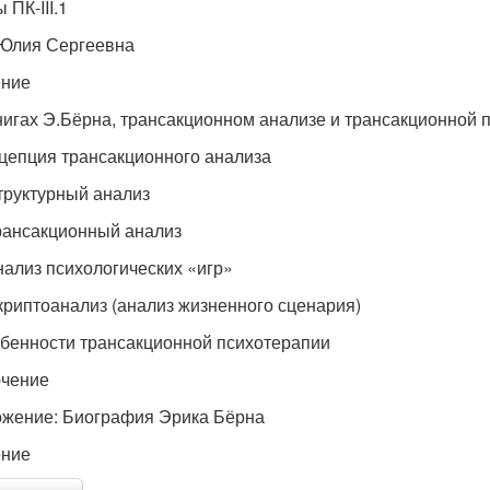
 ПК-III.1
Юлия Сергеевна
ение
книгах Э.Бёрна, трансакционном анализе и трансакционной 
нцепция трансакционного анализа
Структурный анализ
Трансакционный анализ
Анализ психологических «игр»
Скриптоанализ (анализ жизненного сценария)
обенности трансакционной психотерапии
чение
жение: Биография Эрика Бёрна
ение