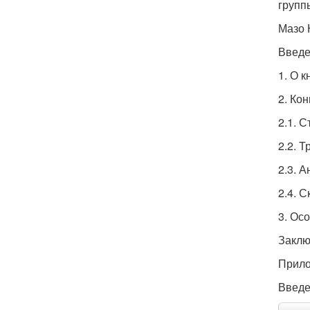
группы
Мазо 
Введ
1. О 
2. Ко
2.1. 
2.2. 
2.3. 
2.4. 
3. Ос
Заклю
Прило
Введ