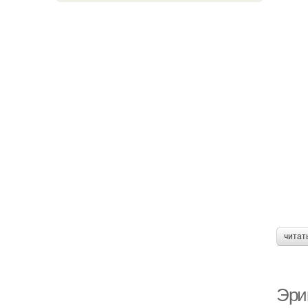
читат
Эри