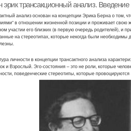
н эрик трансакционный анализ. Введение
актный анализ основан на концепции Эрика Берна о том, ч
иями” в отношении жизненной позиции и проживает свою ж
ном участии его близких (в первую очередь родителей), и 
анные на стереотипах, которые некогда были необходимы д
лезны.
тура личности в концепции трансактного анализа характериз
ок и Взрослый. Эго-состояния – это не роли, которые чело
ности, поведенческие стереотипы, которые провоцируются 