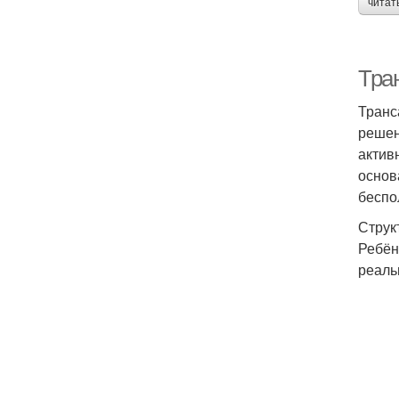
читат
Тра
Транс
решен
актив
основ
беспо
Струк
Ребён
реаль