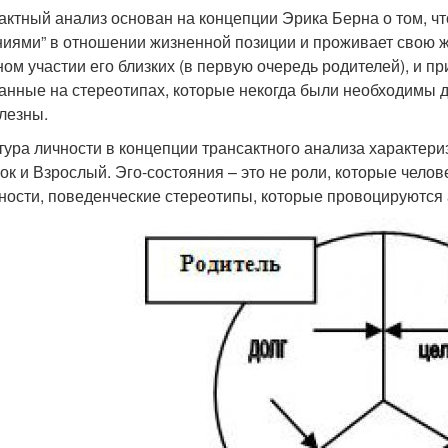
актный анализ основан на концепции Эрика Берна о том, ч
иями” в отношении жизненной позиции и проживает свою ж
ном участии его близких (в первую очередь родителей), и 
анные на стереотипах, которые некогда были необходимы д
лезны.
тура личности в концепции трансактного анализа характериз
ок и Взрослый. Эго-состояния – это не роли, которые чело
ности, поведенческие стереотипы, которые провоцируются 