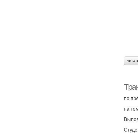
читат
Тра
по пр
на те
Выпол
Студен