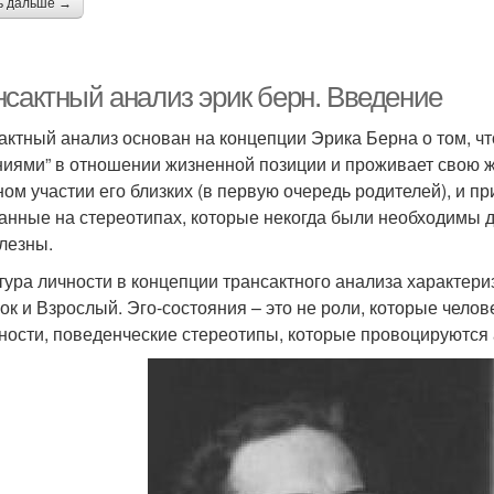
ь дальше →
нсактный анализ эрик берн. Введение
актный анализ основан на концепции Эрика Берна о том, ч
иями” в отношении жизненной позиции и проживает свою ж
ном участии его близких (в первую очередь родителей), и 
анные на стереотипах, которые некогда были необходимы д
лезны.
тура личности в концепции трансактного анализа характериз
ок и Взрослый. Эго-состояния – это не роли, которые чело
ности, поведенческие стереотипы, которые провоцируются 