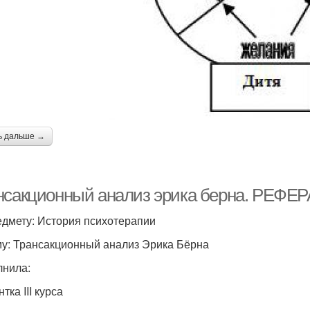
ь дальше →
нсакционный анализ эрика берна. РЕФЕР
едмету: История психотерапии
му: Трансакционный анализ Эрика Бёрна
нила:
тка III курса