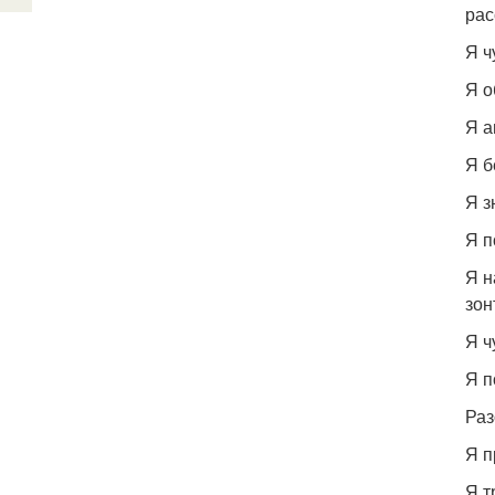
рас
Я ч
Я о
Я а
Я б
Я з
Я п
Я н
зон
Я ч
Я п
Раз
Я п
Я т