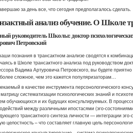
авершаю за день все, что сегодня предполагалось сделать.
нзактный анализ обучение. О Школе т
ный руководитель Школы: доктор психологических 
рович Петровский
ваши познания в трансактном анализе сводятся к комбинаци
учаясь в Школе трансактного анализа под руководством докт
ссора Вадима Артуровича Петровского, вы будете приятно 
 более сложное, чем это кажется популяризаторам…
екаемый в качестве инструмента персонологического конс
 матрицу систематизации психологических знаний и психот
ем обучающихся и их будущих консультируемых. В процессе
одействий между различными ипостасями (эго-состояниями
дующего трансактного синтеза личности — интеграции эго-
ую целостность – что составляет главную цель персонологи
нологическое консультирование – система психологических