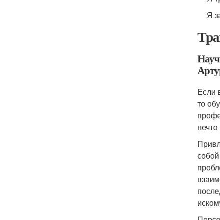
Я з
Тра
Науч
Арту
Если 
то об
профе
нечто
Привл
собой
пробл
взаим
после
иском
Персо