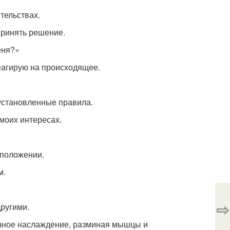
тельствах.
принять решение.
еня?»
еагирую на происходящее.
 установленные правила.
 моих интересах.
 положении.
м.
⇨
другими.
инное наслаждение, разминая мышцы и