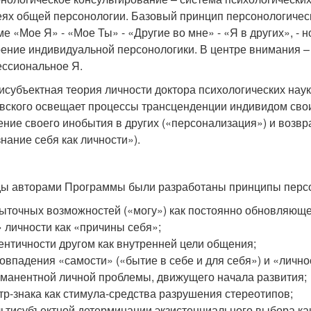
еях общей персонологии. Базовый принцип персонологическ
ме «Мое Я» - «Мое Ты» - «Другие во мне» - «Я в других», - 
ение индивидуальной персонологики. В центре внимания – л
ссиональное Я.
исубъектная теория личности доктора психологических наук
вского освещает процессы трансценденции индивидом своих
ение своего инобытия в других («персонализация») и возвр
знание себя как личности»).
ды авторами Программы были разработаны принципы персон
ыточных возможностей («могу») как постоянно обновляющег
 личности как «причины себя»;
ентичности другом как внутренней цели общения;
овпадения «самости» («бытие в себе и для себя») и «личнос
манентной личной проблемы, движущего начала развития;
тр-знака как стимула-средства разрушения стереотипов;
ьтисубъектной детерминации экзистенциального выбора как