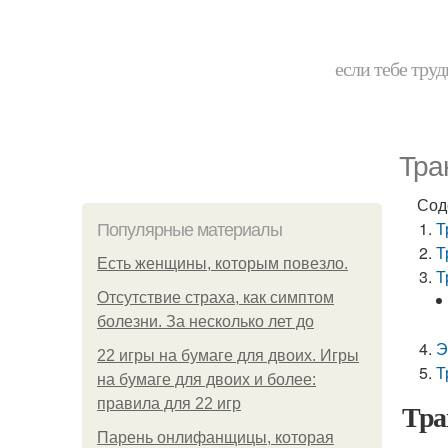
если тебе труд
Тра
Сод
Т
Популярные материалы
Т
Есть женщины, которым повезло.
Т
Отсутствие страха, как симптом
болезни. За несколько лет до
Э
22 игры на бумаге для двоих. Игры
Т
на бумаге для двоих и более:
правила для 22 игр
Тра
Парень онлифанщицы, которая