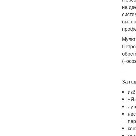
на ид
систе
высво
профе
Мульт
Петро
обрет
(«осо
За го
изб
«Я»
аут
нес
пер
кон
мул