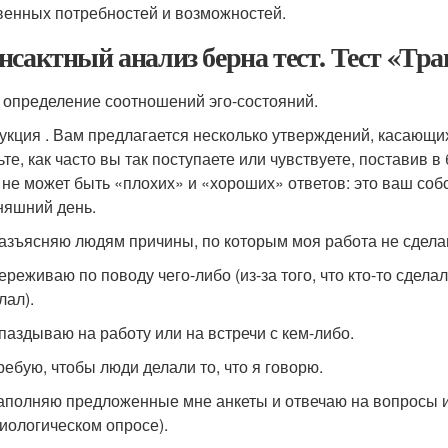
венных потребностей и возможностей.
нсактный анализ берна тест. Тест «Тр
: определение соотношений эго-состояний.
укция . Вам предлагается несколько утверждений, касающи
ьте, как часто вы так поступаете или чувствуете, поставив 
 не может быть «плохих» и «хороших» ответов: это ваш собс
няшний день.
азъясняю людям причины, по которым моя работа не сдела
ереживаю по поводу чего-либо (из-за того, что кто-то сделал 
лал).
паздываю на работу или на встречи с кем-либо.
ребую, чтобы люди делали то, что я говорю.
аполняю предложенные мне анкеты и отвечаю на вопросы 
иологическом опросе).