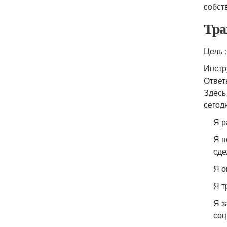
собст
Тра
Цель 
Инстр
Ответ
Здесь
сегод
Я р
Я п
сде
Я о
Я т
Я з
соц