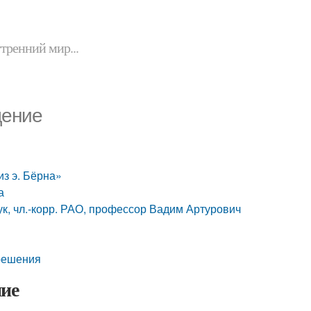
утренний мир...
дение
из э. Бёрна»
а
к, чл.-корр. РАО, профессор Вадим Артурович
зрешения
ние