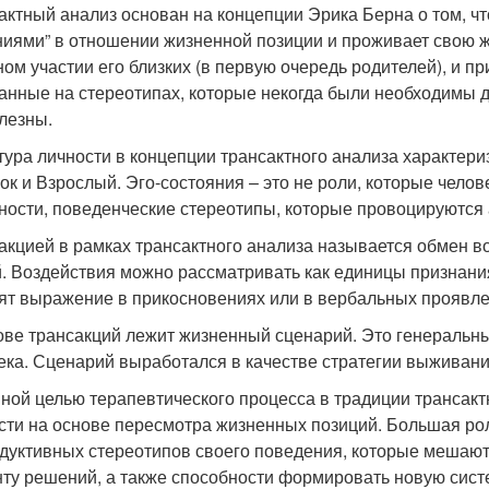
актный анализ основан на концепции Эрика Берна о том, ч
иями” в отношении жизненной позиции и проживает свою ж
ном участии его близких (в первую очередь родителей), и 
анные на стереотипах, которые некогда были необходимы д
лезны.
тура личности в концепции трансактного анализа характериз
ок и Взрослый. Эго-состояния – это не роли, которые чело
ности, поведенческие стереотипы, которые провоцируются 
акцией в рамках трансактного анализа называется обмен в
. Воздействия можно рассматривать как единицы признани
ят выражение в прикосновениях или в вербальных проявле
ове трансакций лежит жизненный сценарий. Это генеральн
ека. Сценарий выработался в качестве стратегии выживани
ной целью терапевтического процесса в традиции трансакт
сти на основе пересмотра жизненных позиций. Большая рол
дуктивных стереотипов своего поведения, которые мешаю
ту решений, а также способности формировать новую систе