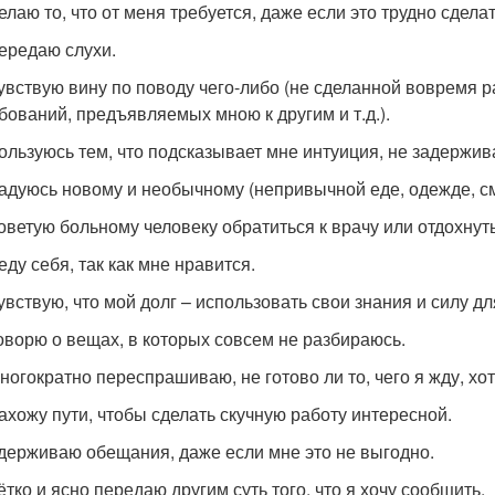
елаю то, что от меня требуется, даже если это трудно сделат
ередаю слухи.
увствую вину по поводу чего-либо (не сделанной вовремя 
бований, предъявляемых мною к другим и т.д.).
ользуюсь тем, что подсказывает мне интуиция, не задержив
адуюсь новому и необычному (непривычной еде, одежде, сме
оветую больному человеку обратиться к врачу или отдохнуть
еду себя, так как мне нравится.
увствую, что мой долг – использовать свои знания и силу д
оворю о вещах, в которых совсем не разбираюсь.
ногократно переспрашиваю, не готово ли то, чего я жду, хот
ахожу пути, чтобы сделать скучную работу интересной.
держиваю обещания, даже если мне это не выгодно.
ётко и ясно передаю другим суть того, что я хочу сообщить.