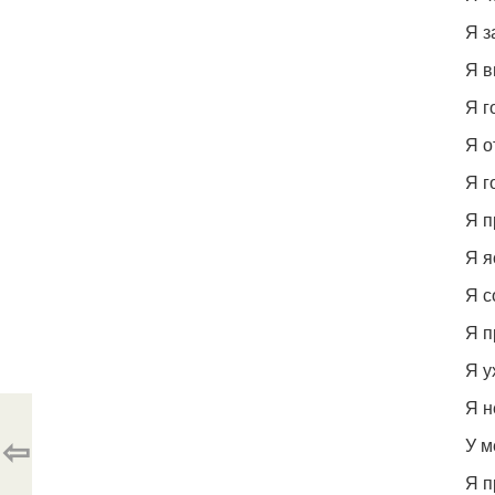
Я з
Я в
Я г
Я о
Я г
Я п
Я я
Я с
Я п
Я у
Я н
⇦
У м
Я п