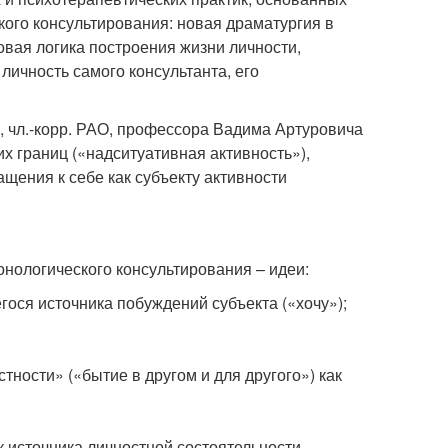
ого консультирования: новая драматургия в
новая логика построения жизни личности,
ичность самого консультанта, его
, чл.-корр. РАО, профессора Вадима Артуровича
 границ («надситуативная активность»),
ащения к себе как субъекту активности
ологического консультирования – идеи:
ося источника побуждений субъекта («хочу»);
тности» («бытие в другом и для другого») как
 источника личностной состоятельности