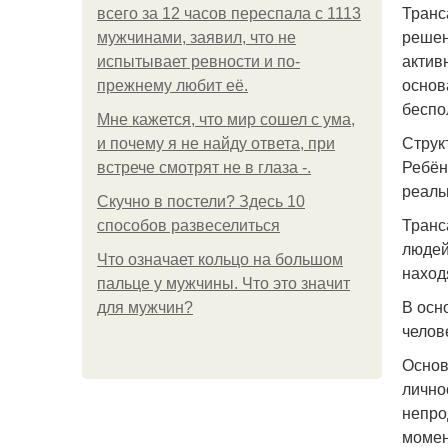
Транс
всего за 12 часов переспала с 1113
решен
мужчинами, заявил, что не
актив
испытывает ревности и по-
основ
прежнему любит её.
беспо
Мне кажется, что мир сошел с ума,
Струк
и почему я не найду ответа, при
Ребён
встрече смотрят не в глаза -.
реаль
Скучно в постели? Здесь 10
Транс
способов развеселиться
людей
Что означает кольцо на большом
наход
пальце у мужчины. Что это значит
В осн
для мужчин?
челов
Основ
лично
непро
момен