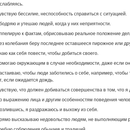
слабляясь.
увствую бессилие, неспособность справиться с ситуацией.
бодряю и утешаю людей, когда у них неприятности.
ппелирую к фактам, обрисовываю реальное положение дел,
ез колебания беру последнее оставшееся пирожное или друг
наю как себя повести, чтобы добиться своего.
омогаю окружающим в случае необходимости, даже если они
астаиваю, чтобы люди заботились о себе, например, чтобы
т, если ожидается дождь.
увствую, что должен добиваться совершенства в том, что я
о выражению лица и другим особенностям поведения человек
озлившись, я раздражаюсь и выхожу из себя.
рямо высказываю недовольство людям, не выполняющим р
ребую соблюдения обычаев и традиций.