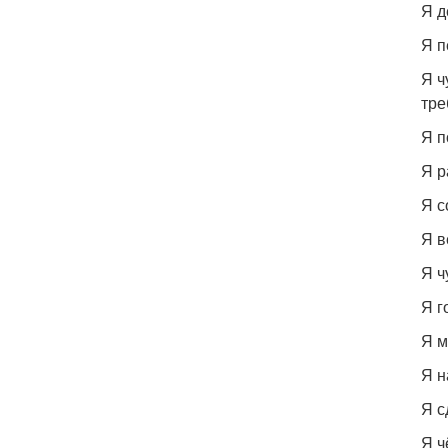
Я д
Я п
Я ч
тре
Я п
Я р
Я с
Я в
Я ч
Я г
Я м
Я н
Я с
Я ч