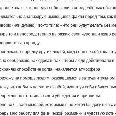
аранее знаю, как поведут себя люди в определённых обстоя
нимательно анализирую имеющиеся факты перед тем, как 
оворю (или думаю) что-то типа: «Что они будут делать без м
ткрыто и непосредственно выражаю свои чувства и живо р
оворю только правду.
ривлекаю к порядку других людей, когда они не соблюдают
сно соображаю, как сделать так, чтобы люди действовали в
охраняю спокойствие когда «накаляется атмосфера».
рихожу на помощь людям, оказавшимся в затруднительном
хожу, что побыть наедине с собой, чувствуя себя обиженны
епреклонно отстаиваю свои убеждения и принципы.
еня не бывает мыслей, которыми я не хотел бы делиться с 
рерываю работу для физической разминки и чувствую ист