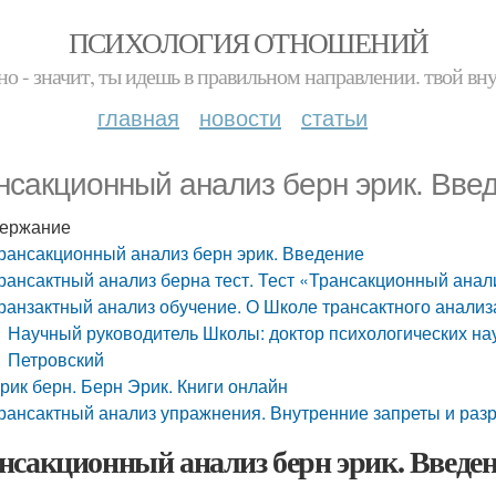
ПСИХОЛОГИЯ ОТНОШЕНИЙ
но - значит, ты идешь в правильном направлении. твой вн
главная
новости
статьи
нсакционный анализ берн эрик. Вве
ержание
рансакционный анализ берн эрик. Введение
рансактный анализ берна тест. Тест «Трансакционный анал
ранзактный анализ обучение. О Школе трансактного анализ
Научный руководитель Школы: доктор психологических нау
Петровский
рик берн. Берн Эрик. Книги онлайн
рансактный анализ упражнения. Внутренние запреты и ра
нсакционный анализ берн эрик. Введе