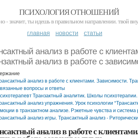
ПСИХОЛОГИЯ ОТНОШЕНИЙ
но - значит, ты идешь в правильном направлении. твой вн
главная
новости
статьи
нсактный анализ в работе с клиента
нзактный анализ в работе с зависим
ержание
рансактный анализ в работе с клиентами. Зависимости. Тра
вязанные вопросы и ответы
сихотерапевт Транзактный аналитик. Школы психотерапии.
рансактный анализ упражнения. Урок психологии "Трансак
моции в транзактном анализе. Рэкетные чувства и система 
рансактный анализ игры. Трансактный анализ - Риторически
нсактный анализ в работе с клиентами