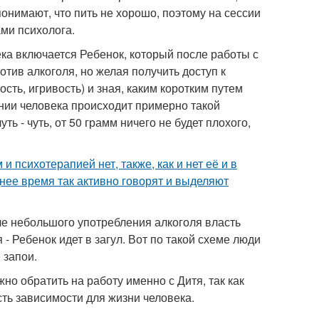
 понимают, что пить не хорошо, поэтому на сессии
ми психолога.
ека включается Ребенок, который после работы с
отив алкоголя, но желая получить доступ к
ть, игривость) и зная, каким коротким путем
ании человека происходит примерно такой
ть - чуть, от 50 грамм ничего не будет плохого,
 психотерапией нет, также, как и нет её и в
нее время так активно говорят и выделяют
сле небольшого употребления алкоголя власть
 Ребенок идет в загул. Вот по такой схеме люди
 запои.
но обратить на работу именно с Дитя, так как
сть зависимости для жизни человека.