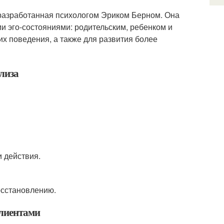
, разработанная психологом Эриком Берном. Она
и эго-состояниями: родительским, ребенком и
их поведения, а также для развития более
лиза
и действия.
осстановлению.
клиентами