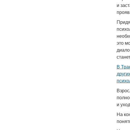
и зас
прояв
Придя
психо
необх
это м
диалог
стане
В Тра
други
психо
Взрос
полно
и ухо
На ко
понят