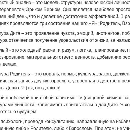
актный анализ – это модель структуры человеческой лично
терапевтом Эриком Берном. Она является наиболее простой
няшний день, что и делает её достаточно эффективной. В 
циях проявляются три состояния нашего «Я»: Родитель, Взр
тура Дитя – это проявление чувств, эмоций, инстинктов, по
тура отвечает за получение удовольствия от жизни, за нала
лый - это холодный расчет и разум, логика, планирование, 
озирование, материальная ответственность, добывание рес
я делаю.
тура Родитель – это мораль, нормы, культура, закон, должен
ическая запись других взрослых, усвоенная в детстве в рез
ь. Девиз: Я (ты, он) должен!
ой проблемой при любой зависимости (пищевой, химической
турами личности. Зависимость притягательна для Дитя. Я х
ботясь о будущем.
 психологи, проводя консультацию, направленную на избавл
енную либо к Родителю, либо к Взрослому. При этом, не уч