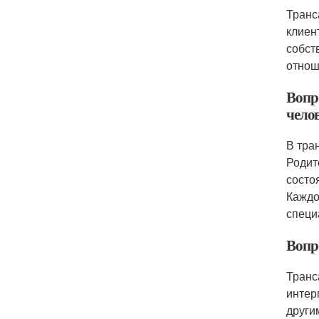
Транс
клиен
собст
отнош
Вопро
чело
В тра
Родит
состо
Каждо
специ
Вопр
Транс
интер
други