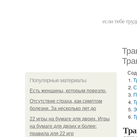
если тебе труд
Тра
Тра
Сод
Т
Популярные материалы
С
Есть женщины, которым повезло.
П
Отсутствие страха, как симптом
Т
болезни. За несколько лет до
Э
Т
22 игры на бумаге для двоих. Игры
на бумаге для двоих и более:
Тра
правила для 22 игр