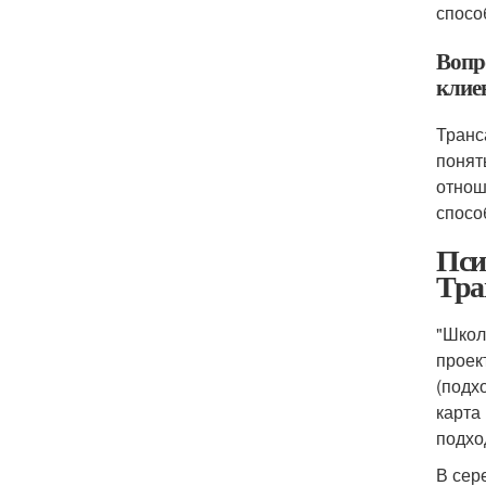
спосо
Вопр
клие
Транс
понят
отнош
спосо
Пси
Тра
"Школ
проек
(подх
карта
подхо
В сер