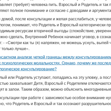
тавляет (требует) человека пить. Взрослый и Родитель и так
ляют полное понимание и согласие с доводами и аргумента
 домой, после консультации и желая расслабиться, у челов
логом, понимает, что Родитель и Взрослый категорически пр
одимым ресурсам вторичной выгоды (спокойствие, увереннос
ожно сделать, Внутренний Ребенок начинает уговор, в созн
: - «Смотри как ты (я) напряжен, не можешь уснуть, выпей чу
т только лучше».
нсактном анализе четкой границы между консультированием и
х психологических модальностях. Однако, почему же послед
логическое консультирование?
лый или Родитель уступают, попадаясь на эту уловку, а по
стью захватывает Дитя, Взрослый с Родителем отключаются -
дят в запои. Таким образом, можно объяснить многодневные
нсультации при работе с зависимостью особое внимание нуж
но, что Родитель и Взрослый и так осознают разрушительно