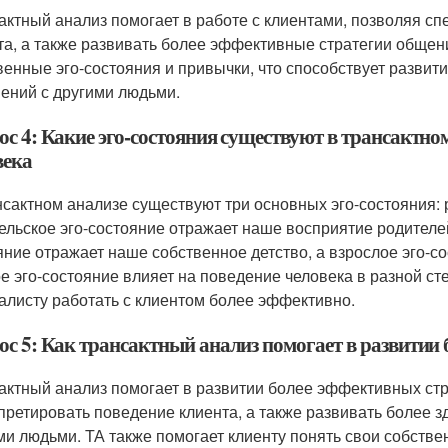
актный анализ помогает в работе с клиентами, позволяя сп
та, а также развивать более эффективные стратегии общени
венные эго-состояния и привычки, что способствует развит
ений с другими людьми.
с 4: Какие эго-состояния существуют в трансактном
века
нсактном анализе существуют три основных эго-состояния: 
ельское эго-состояние отражает наше восприятие родителей
яние отражает наше собственное детство, а взрослое эго-с
е эго-состояние влияет на поведение человека в разной ст
алисту работать с клиентом более эффективно.
ос 5: Как трансактный анализ помогает в развитии
актный анализ помогает в развитии более эффективных стр
претировать поведение клиента, а также развивать более з
ми людьми. ТА также помогает клиенту понять свои собстве