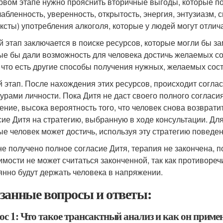
рвом этапе нужно прояснить вторичные выгоды, которые по
лабленность, уверенность, открытость, энергия, энтузиазм, 
ексты) употребления алкоголя, которые у людей могут отлич
й этап заключается в поиске ресурсов, которые могли бы за
ые бы дали возможность для человека достичь желаемых со
, что есть другие способы получения нужных, желаемых сос
й этап. После нахождения этих ресурсов, происходит согла
турами личности. Пока Дитя не даст своего полного согласи
ение, высока вероятность того, что человек снова возврат
сие Дитя на стратегию, выбранную в ходе консультации. Дл
ые человек может достичь, используя эту стратегию поведен
не получено полное согласие Дитя, терапия не закончена, п
имости не может считаться законченной, так как противоре
янно будут держать человека в напряжении.
занные вопросы и ответы:
с 1: Что такое трансактный анализ и как он примен