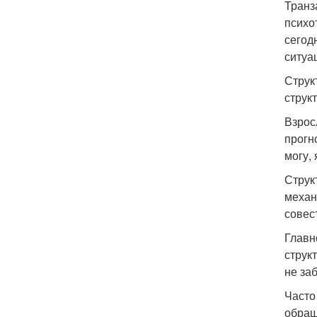
Транз
психо
сегод
ситуа
Струк
струк
Взрос
прогн
могу, 
Струк
механ
совест
Главн
струк
не за
Часто
обращ