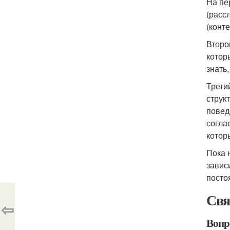
На пе
(расс
(конт
Второ
котор
знать
Трети
струк
повед
согла
котор
Пока 
завис
посто
Свя
⇦
Вопро