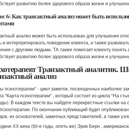
бствует развитию более здорового образа жизни и улучшен
ос 6: Как трансактный анализ может быть использ
нтами
актный анализ может быть использован для улучшения отн
ь и интерпретировать поведение клиента, а также развиват
ения с другими людьми. ТА также помогает клиенту понять 
бствует развитию более здорового образа жизни и улучшен
хотерапевт Транзактный аналитик. Ш
нзактный анализ
ы психотерапии" - цикл заметок, посвященных наиболее за
та "Карта психотерапии" , который состоит из цикла "На ст
оды). В каждом тексте вы найдете перекрестные ссылки на 
 психотерапии. По окончании публикаций будет опубликован
дов, их основателей, заметных представителей, а также уз
едине ХХ века (50-е годы, опять же) Эрик Берн , американс