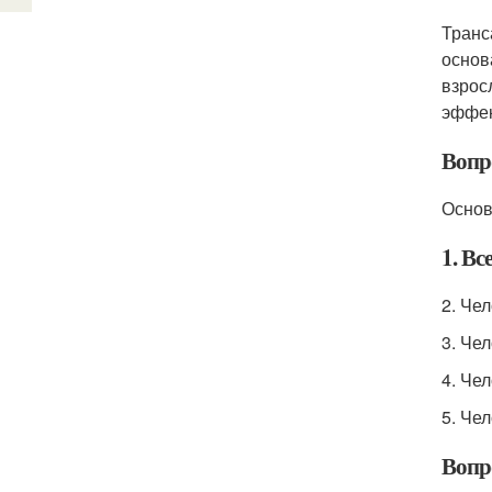
Транс
основ
взрос
эффек
Вопр
Основ
1. В
2. Че
3. Че
4. Че
5. Че
Вопр