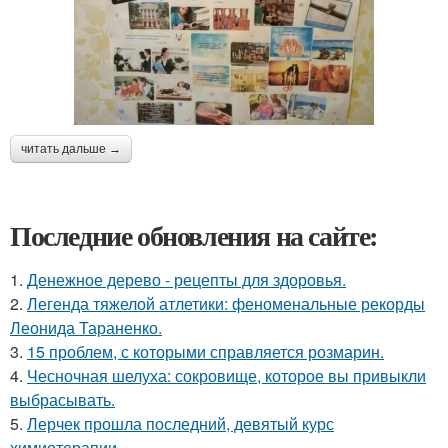
читать дальше →
Последние обновления на сайте:
1.
Денежное дерево - рецепты для здоровья.
2.
Легенда тяжелой атлетики: феноменальные рекорды
Леонида Тараненко.
3.
15 проблем, с которыми справляется розмарин.
4.
Чесночная шелуха: сокровище, которое вы привыкли
выбрасывать.
5.
Лерчек прошла последний, девятый курс
химиотерапии.