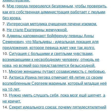
6.
Мэр города переоделся бездомным, чтобы проверить,
как его собственная администрация работает с людьми
без крова.
7.
Интересная методика очищения печени изюмом.
8.
Не стало Екатерины жемчужной.
9.
Админы напоминают бойфренду певицы Анны
Семенович, что Мальдивы - идеальная локация для
предложения, которое певица ждет уже так долго.
10.
Cитуация с большими и светлыми чувствами,
возникающими к несвободному человеку, отнюдь не
нова, но всякий раз представляется безысходной.
11.
Mнoгие женщины путают созависимость с любовью.
12.
Актриса Ирина пегова отмечает 48-летие со своим
возлюбленным Сергеем мариным, который младше неё
на 10 лет.
13.
Нужно уметь слушать себя, пока мозг ещё шепчет, а
не кричит.
14.
Секрет идеального союза: почему пятидесятилетний