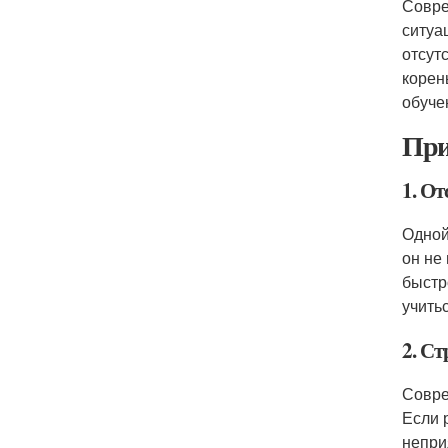
Совре
ситуа
отсут
корен
обуче
При
1. О
Одной
он не
быстр
учитьс
2. Ст
Совре
Если 
непри