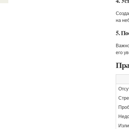
4. Ус
Созда
на не
5. П
Важно
его у
Пра
Отсу
Стре
Проб
Недо
Изли