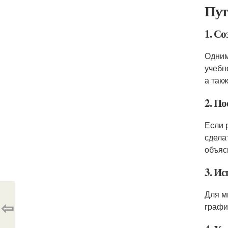
Пут
1. С
Одним
учебн
а так
2. По
Если 
сдела
объяс
3. И
Для м
⇦
графи