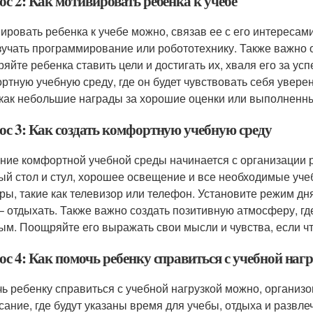
с 2: Как мотивировать ребенка к учебе
ировать ребенка к учебе можно, связав ее с его интересам
зучать программирование или робототехнику. Также важно о
яйте ребенка ставить цели и достигать их, хваля его за ус
ртную учебную среду, где он будет чувствовать себя увере
 как небольшие награды за хорошие оценки или выполненн
ос 3: Как создать комфортную учебную среду
ние комфортной учебной среды начинается с организации ра
ый стол и стул, хорошее освещение и все необходимые у
ры, такие как телевизор или телефон. Установите режим дня,
 – отдыхать. Также важно создать позитивную атмосферу, г
ым. Поощряйте его выражать свои мысли и чувства, если что
ос 4: Как помочь ребенку справиться с учебной наг
ь ребенку справиться с учебной нагрузкой можно, организо
сание, где будут указаны время для учебы, отдыха и развле