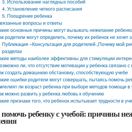
3. Использование наглядных пособий
4. Установление четкого расписания
5. Поощрение ребенка
вязанные вопросы и ответы
акие основные причины могут вызывать нежелание ребенка
ак родители могут определить, почему их ребенок не хочет 
Публикация «Консультация для родителей „Почему мой ре
разделах
акие методы наиболее эффективны для стимуляции интерес
озможно ли, что отсутствие мотивации у ребенка связано с
ак создать домашнюю обстановку, способствующую учебе
акие ошибки родители могут совершать, пытаясь помочь ре
wieлият ли возраст ребенка при выборе методов помощи в
ак можно развить у ребенка любовь к обучению
акие признаки того, что ребенок испытывает трудности в у
 помочь ребенку с учебой: причины не
ения