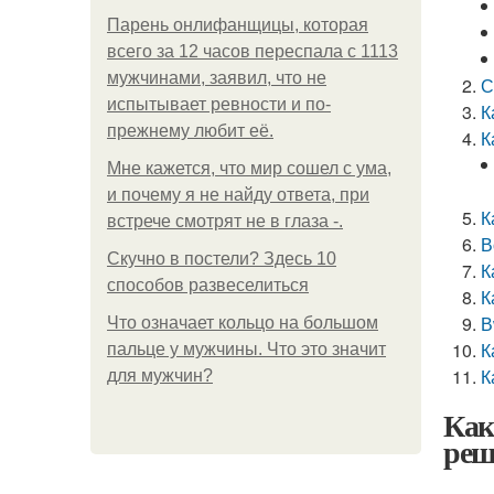
Парень онлифанщицы, которая
всего за 12 часов переспала с 1113
мужчинами, заявил, что не
С
испытывает ревности и по-
К
прежнему любит её.
К
Мне кажется, что мир сошел с ума,
и почему я не найду ответа, при
К
встрече смотрят не в глаза -.
В
Скучно в постели? Здесь 10
К
способов развеселиться
К
В
Что означает кольцо на большом
К
пальце у мужчины. Что это значит
К
для мужчин?
Как
реш