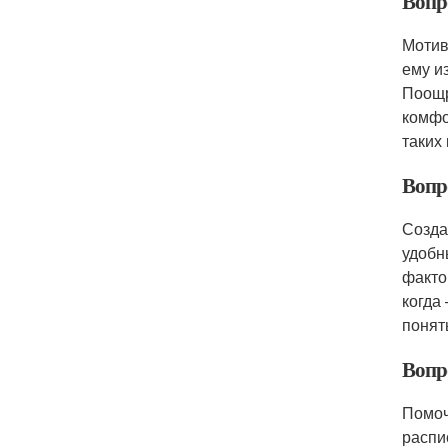
Вопро
Мотив
ему и
Поощр
комфо
таких
Вопр
Созда
удобн
факто
когда
понят
Вопр
Помоч
распи