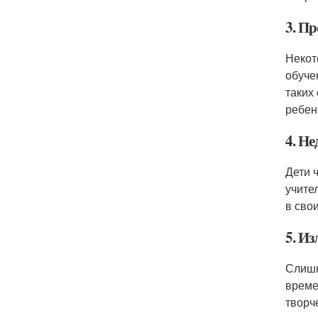
3. П
Некот
обуче
таких
ребен
4. Н
Дети 
учите
в сво
5. И
Слишк
време
творч