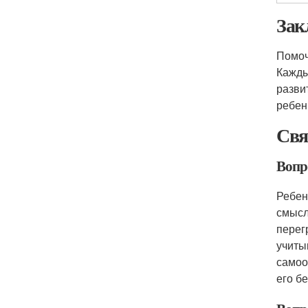
Зак
Помоч
Кажды
разви
ребен
Свя
Вопро
Ребен
смысл
перег
учиты
самоо
его б