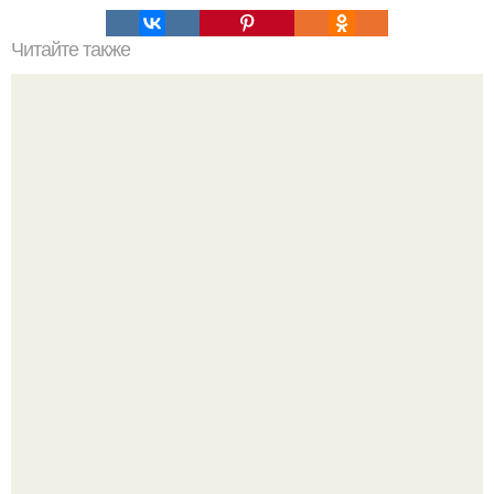
Читайте также
Можно ли носить кольцо на безымянном пальце правой
руки незамужней девушке
Крестили ребёнка. Общественность снова полезла в