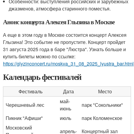
Особенности: выступления российских и зарубежных
джазменов, атмосфера старинного поместья.
Анонс концерта Алексея Глызина в Москве
А еще в этом году в Москве состоится концерт Алексея
Глызина! Это событие не пропустите. Концерт пройдет
31 августа 2025 года в баре "Люстра". Узнать больше и
купить билеты можно по ссылке:
https://glyzinconcert.ru/moskva_31_08_2025_lyustra_bar.html
Календарь фестивалей
Фестиваль
Дата
Место
май-
Черешневый лес
парк "Сокольники"
июнь
Пикник "Афиши"
июль
парк Коломенское
Московский
апрель-
Концертный зал