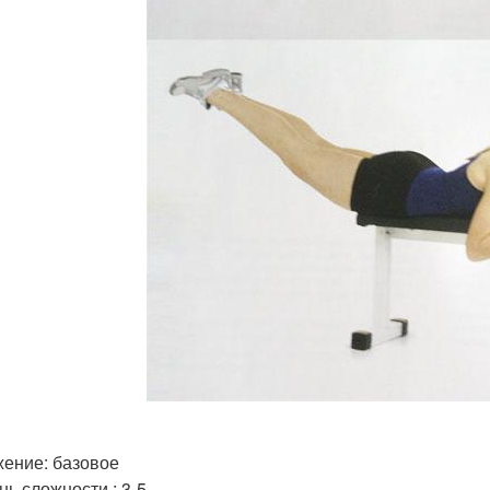
ение: базовое
нь сложности : 3-5