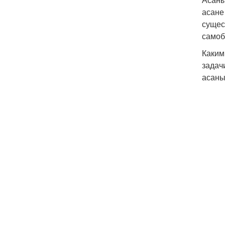
асане
сущес
самоб
Каким
задач
асаны