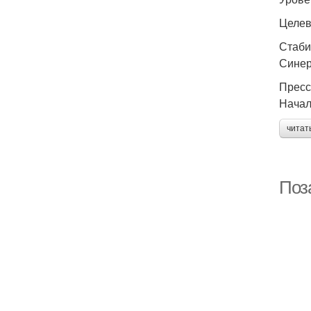
Целе
Стаби
Синер
Пресс
Начал
читат
Поз