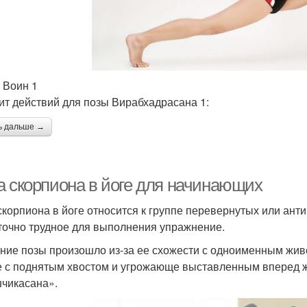
 Воин 1
ит действий для позы Вирабхадрасана 1:
ь дальше →
а скорпиона в йоге для начинающих
скорпиона в йоге относится к группе перевернутых или ант
точно трудное для выполнения упражнение.
ние позы произошло из-за ее схожести с одноименным жив
е с поднятым хвостом и угрожающе выставленным вперед жа
чикасана».