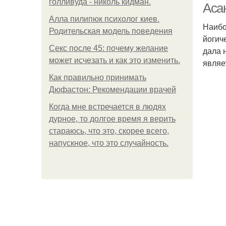
голливуда - николь кидман.
Аса
Алла пилипюк психолог киев.
Наибо
Родительская модель поведения
йогич
Секс после 45: почему желание
дала 
может исчезать и как это изменить.
являе
Как правильно принимать
Дюфастон: Рекомендации врачей
Когда мне встречается в людях
дурное, то долгое время я верить
стараюсь, что это, скорее всего,
напускное, что это случайность.