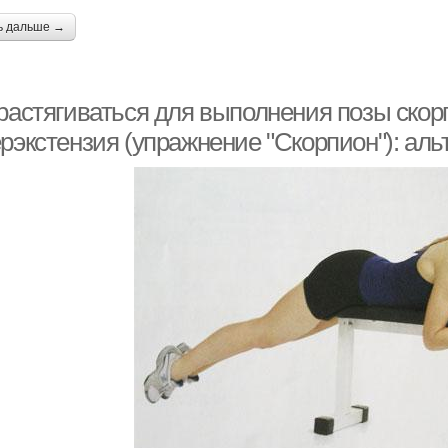
ь дальше →
 растягиваться для выполнения позы скор
ерэкстензия (упражнение "Скорпион"): ал