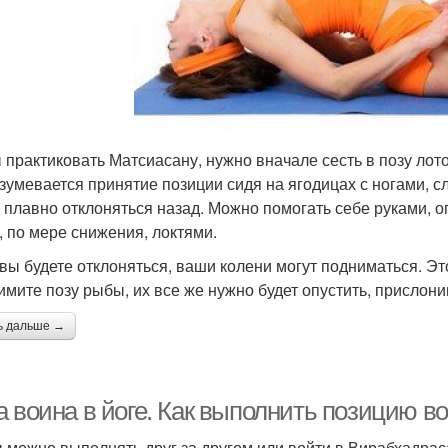
 практиковать Матсиасану, нужно вначале сесть в позу лото
зумевается принятие позиции сидя на ягодицах с ногами, с
 плавно отклоняться назад. Можно помогать себе руками, о
, по мере снижения, локтями.
 вы будете отклоняться, ваши колени могут подниматься. Эт
имите позу рыбы, их все же нужно будет опустить, прислони
ь дальше →
а воина в йоге. Как выполнить позицию в
 можно выполнять друг за другом или войти в Вирабхадраса