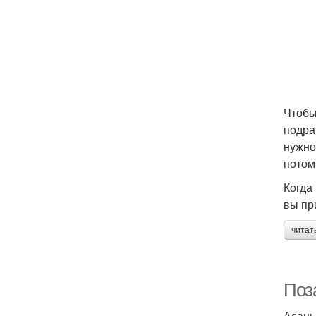
Чтобы
подра
нужно
потом
Когда
вы пр
читат
Поз
Асаны