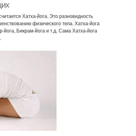
щих
итается Хатха-йога. Это разновидность
шенствованию физического тела. Хатха-йога
-йога, Бикрам-йога и т.д. Сама Хатха-йога
.