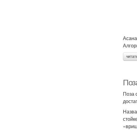
Асана
Алгор
читат
Поз
Поза 
доста
Назва
стойк
«вриш