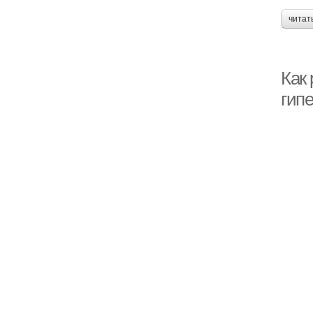
читат
Как
гип