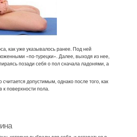
са, как уже указывалось ранее. Под ней
ложенными «по-турецки». Далее, выходя из нее,
пираясь позади себя о пол сначала ладонями, а
о считается допустимым, однако после того, как
в к поверхности пола.
оина
ну, которую выбрали для себя, и оставаться в