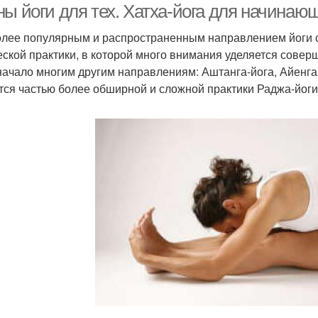
ны йоги для тех. Хатха-йога для начинаю
лее популярным и распространенным направлением йоги сч
еской практики, в которой много внимания уделяется совер
начало многим другим направлениям: Аштанга-йога, Айенгар
тся частью более обширной и сложной практики Раджа-йоги